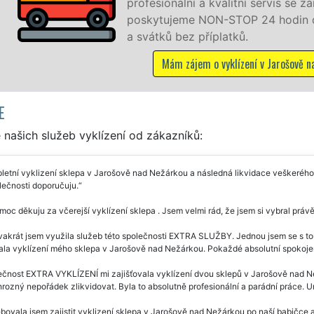
is se zárukou kvality. Naše služby
odin denně, 7 dní v týdnu včetně víkendů
arošově nad Nežárkou
E
našich služeb vyklízení od zákazníků:
etní vyklizení sklepa v Jarošově nad Nežárkou a následná likvidace veškerého 
lečnosti doporučuju.
oc děkuju za včerejší vyklízení sklepa . Jsem velmi rád, že jsem si vybral právě
akrát jsem využila služeb této společnosti EXTRA SLUŽBY. Jednou jsem se s tou
ala vyklízení mého sklepa v Jarošově nad Nežárkou. Pokaždé absolutní spokojen
ečnost EXTRA VYKLÍZENÍ mi zajišťovala vyklízení dvou sklepů v Jarošově nad 
rozný nepořádek zlikvidovat. Byla to absolutně profesionální a parádní práce. U
bovala jsem zajistit vyklizení sklepa v Jarošově nad Nežárkou po naší babičce 