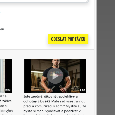
i
en.
ízíte
Jste zručný, šikovný, spolehlivý a
é zářivé
ochotný člověk?
Máte rád všestrannou
ste si
práci a komunikaci s lidmi? Myslíte si, že
lidových
byste si mohl vydělávat a podnikat v