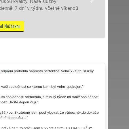
právnickým osobám se zárukou kv
bez dalších příplatků.
Mám zájem o vyklízecí práce v J
odpadu proběhla naprosto perfektně. Velmi kvalitní služby
 vaši společnost se kterou jsem byl velmi spokojen.
to společností stěhovala, a minulý týden mi tatáž společnost
ost. Určitě doporučuji.
Nežárkou. Skutečně jsem pochyboval, že vůbec někdo dokáže
rčitě doporučuju.
a právě na tuto práci jsem si vybrala firmu EXTRA SLUŽBY.