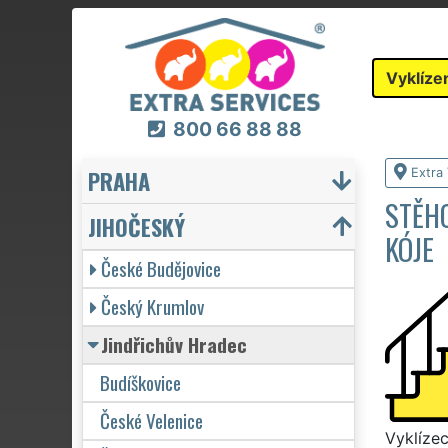
Vyklíze
800 66 88 88
PRAHA
Extra 
STĚHO
JIHOČESKÝ
KÓJE
České Budějovice
Český Krumlov
Jindřichův Hradec
Budíškovice
České Velenice
Vyklízec