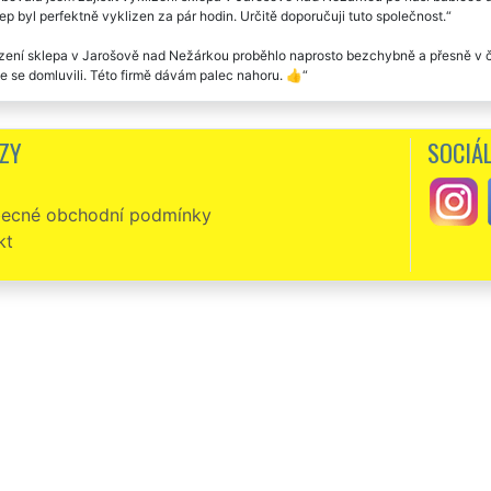
ep byl perfektně vyklizen za pár hodin. Určitě doporučuji tuto společnost.
zení sklepa v Jarošově nad Nežárkou proběhlo naprosto bezchybně a přesně v ča
e se domluvili. Této firmě dávám palec nahoru. 👍
řednictvím společnosti EXTRA SLUŽBY jsme potřebovali zajistit vyklizení něko
 bez jakéhokoliv zádrhelu. Profesionální práce této společnosti rozhodně dopo
ZY
SOCIÁL
ecné obchodní podmínky
kt