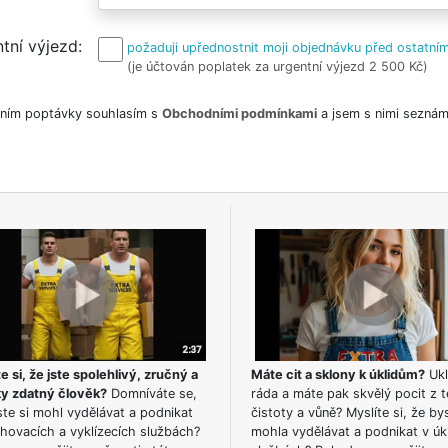
tní výjezd
požaduji upřednostnit moji objednávku před ostatním
(je účtován poplatek za urgentní výjezd 2 500 Kč)
ním poptávky souhlasím s
Obchodními podmínkami
a jsem s nimi seznám
e si, že jste spolehlivý, zručný a
Máte cit a sklony k úklidům?
Ukl
ky zdatný člověk?
Domníváte se,
ráda a máte pak skvělý pocit z t
te si mohl vydělávat a podnikat
čistoty a vůně? Myslíte si, že by
hovacích a vyklízecích službách?
mohla vydělávat a podnikat v úk