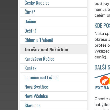
Český Rudolec
potřeby 
nemusít
Číměř
celém o
Dačice
KDE PO
Deštná
Naše spo
Chlum u Třeboně
okrese J
profesio
Jarošov nad Nežárkou
vyklízec
ceník
).
Kardašova Řečice
DALŠÍ 
Kunžak
Lomnice nad Lužnicí
Nová Bystřice
Nová Včelnice
Chcete z
Slavonice
nábytku