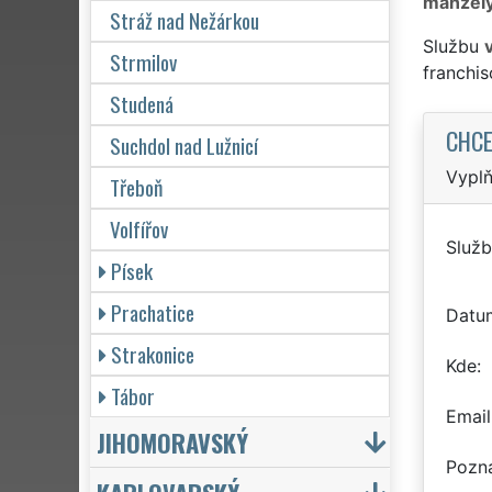
manžel
Stráž nad Nežárkou
Službu
Strmilov
franchi
Studená
CHCE
Suchdol nad Lužnicí
Vyplň
Třeboň
Volfířov
Služb
Písek
Prachatice
Datu
Strakonice
Kde
Tábor
Email
JIHOMORAVSKÝ
Pozn