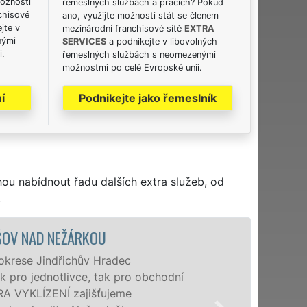
možnosti
řemeslných službách a pracích? Pokud
chisové
ano, využijte možnosti stát se členem
jte v
mezinárodní franchisové sítě
EXTRA
nými
SERVICES
a podnikejte v libovolných
i.
řemeslných službách s neomezenými
možnostmi po celé Evropské unii.
í
Podnikejte jako řemeslník
hou nabídnout řadu dalších extra služeb, od
.
VYKLÍZECÍ PRÁCE A SLUŽBY J
Společnost EXTRA VYKLÍZENÍ zajišt
poboček levné, přesto kvalitní a pr
nad Nežárkou a okolí. Poskytujeme 