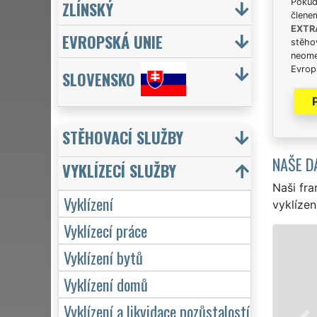
Pokud 
ZLÍNSKÝ
člene
EXTR
EVROPSKÁ UNIE
stěhov
neome
Evrops
SLOVENSKO
STĚHOVACÍ SLUŽBY
NAŠE D
VYKLÍZECÍ SLUŽBY
Naši fra
Vyklízení
vyklízen
Vyklízecí práce
VYKLÍZENÍ A VYKLÍZECÍ PRÁC
Vyklízení bytů
v Jarošově nad Nežárkou a 
Vyklízení domů
zajišťujeme služby vyklízení
společnosti. Pod značkou s
Vyklízení a likvidace pozůstalostí