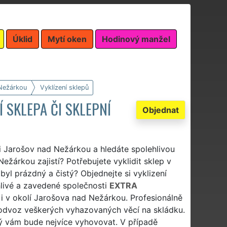
Úklid
Mytí oken
Hodinový manžel
Nežárkou
Vyklízení sklepů
 SKLEPA ČI SKLEPNÍ
Objednat
ci Jarošov nad Nežárkou a hledáte spolehlivou
ežárkou zajistí? Potřebujete vyklidit sklep v
yl prázdný a čistý? Objednejte si vyklizení
livé a zavedené společnosti
EXTRA
 i v okolí Jarošova nad Nežárkou. Profesionálně
 odvoz veškerých vyhazovaných věcí na skládku.
rý vám bude nejvíce vyhovovat. V případě