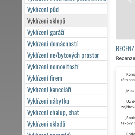
profesionální a kvalitní serv
Vyklízení půd
poskytujeme NON-STOP 24 h
a svátků bez příplatků.
Vyklízení sklepů
Mám zájem o vyklízení v J
Vyklízení garáží
Vyklízení domácností
RECENZ
Vyklízení ne/bytových prostor
Recenze 
Vyklízení nemovitostí
Kompl
Vyklízení firem
této spo
Vyklízení kanceláří
Moc m
Vyklízení nábytku
Už dv
zajišťov
Vyklízení chalup, chat
Spol
Vyklízení skladů
takový h
Vyklízení pozemků
Potře