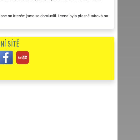
se na kterém jsme se domluvili. I cena byla přesně taková na
lika sklepů v našem domě v Jarošově nad Nežárkou. Vše
ručujeme.
NÍ SÍTĚ