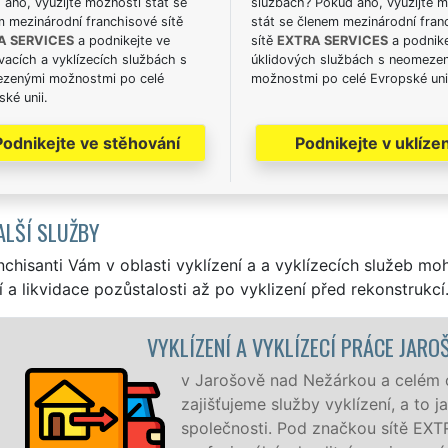
ano, využijte možnosti stát se
službách? Pokud ano, využijte 
m mezinárodní franchisové sítě
stát se členem mezinárodní fran
A SERVICES
a podnikejte ve
sítě
EXTRA SERVICES
a podnike
acích a vyklízecích službách s
úklidových službách s neomeze
zenými možnostmi po celé
možnostmi po celé Evropské uni
ké unii.
Podnikejte ve stěhování
Podnikejte v uklízen
ALŠÍ SLUŽBY
nchisanti Vám v oblasti vyklízení a a vyklízecích služeb mo
í a likvidace pozůstalosti až po vyklizení před rekonstrukcí
E JAROŠOV NAD NEŽÁRKOU
celém okrese Jindřichův Hradec
, a to jak pro jednotlivce, tak pro obchodní
ítě EXTRA VYKLÍZENÍ zajišťujeme