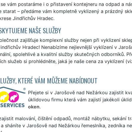
se vám postaráme i o přistavení kontejneru na odpad a ná
e starat – předáme vám kompletně vyklizený a prázdný skl
krese Jindřichův Hradec.
SKYTUJEME NAŠE SLUŽBY
lečnost zajišťuje komplexní služby nejen při vyklizení skl
indřichův Hradec! Nenabízíme nejlevnější vyklízení v Jaro
nální, spolehlivé a kvalitní služby skutečných odborníků. P
ích služeb si prohlédněte, jaká je naše cena za vyklízení (v
SLUŽBY, KTERÉ VÁM MŮŽEME NABÍDNOUT
Přejete si v Jarošově nad Nežárkou zajistit kva
úklidovou firmu která vám zajistí jakékoli úkl
oken
.
ajistit malování, čištění odpadů, montáž nábytku, sekání tr
 a sháníte v Jarošově nad Nežárkou řemeslníka, zedníka n