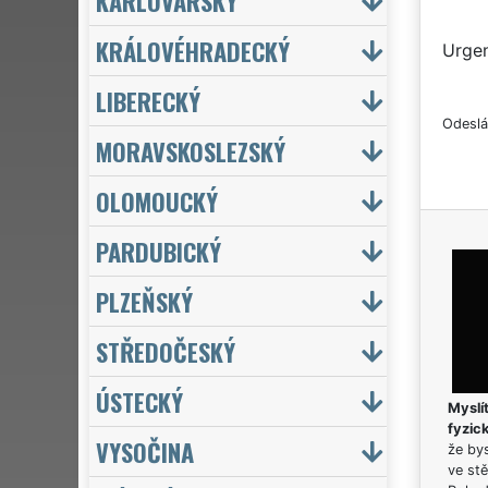
KARLOVARSKÝ
KRÁLOVÉHRADECKÝ
Urgen
LIBERECKÝ
Odeslá
MORAVSKOSLEZSKÝ
OLOMOUCKÝ
PARDUBICKÝ
PLZEŇSKÝ
STŘEDOČESKÝ
ÚSTECKÝ
Myslít
fyzic
VYSOČINA
že bys
ve stě