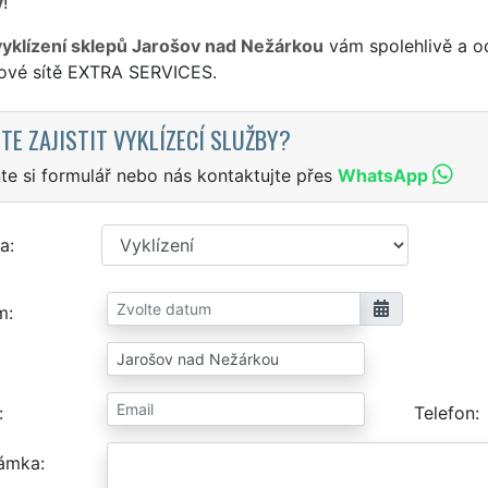
y
!
vyklízení sklepů Jarošov nad Nežárkou
vám spolehlivě a o
sové sítě EXTRA SERVICES.
TE ZAJISTIT VYKLÍZECÍ SLUŽBY?
te si formulář nebo nás kontaktujte přes
WhatsApp
a
m
Telefon
ámka