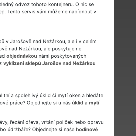
sledný odvoz tohoto kontejneru. O nic se
ep. Tento servis vám můžeme nabídnout v
epů v Jarošově nad Nežárkou, ale i v celém
šově nad Nežárkou, ale poskytujeme
řed
objednávkou
námi poskytovaných
iz
vyklízení sklepů Jarošov nad Nežárkou
litní a spolehlivý úklid či mytí oken a hledáte
idové práce? Objednejte si u nás
úklid
a
mytí
ávy, řezání dřeva, vrtání poliček nebo opravu
ebo údržbáře? Objednejte si naše
hodinové