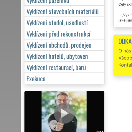
Celý skl
Vyklízení stavebních materiálů
Vyklí
Vyklízení stodol, usedlostí
jaké jsm
Prost
Vyklízení před rekonstrukcí
proběhlo
ODKA
Vyklízení obchodů, prodejen
O nás
Vyklízení hotelů, ubytoven
Všeob
Konta
Vyklízení restaurací, barů
Exekuce