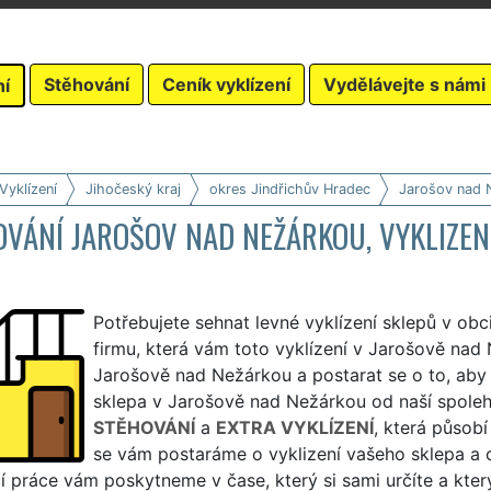
Stěhování
Ceník vyklízení
Vydělávejte s námi
ní
Vyklízení
Jihočeský kraj
okres Jindřichův Hradec
Jarošov nad 
VÁNÍ JAROŠOV NAD NEŽÁRKOU, VYKLIZENÍ
Potřebujete sehnat levné vyklízení sklepů v ob
firmu, která vám toto vyklízení v Jarošově nad N
Jarošově nad Nežárkou a postarat se o to, aby b
sklepa v Jarošově nad Nežárkou od naší spoleh
STĚHOVÁNÍ
a
EXTRA VYKLÍZENÍ
, která působí
se vám postaráme o vyklizení vašeho sklepa a
í práce vám poskytneme v čase, který si sami určíte a kte