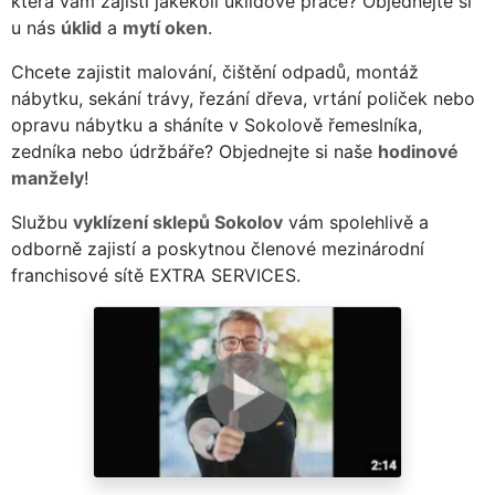
která vám zajistí jakékoli úklidové práce? Objednejte si
u nás
úklid
a
mytí oken
.
Chcete zajistit malování, čištění odpadů, montáž
nábytku, sekání trávy, řezání dřeva, vrtání poliček nebo
opravu nábytku a sháníte v Sokolově řemeslníka,
zedníka nebo údržbáře? Objednejte si naše
hodinové
manžely
!
Službu
vyklízení sklepů Sokolov
vám spolehlivě a
odborně zajistí a poskytnou členové mezinárodní
franchisové sítě EXTRA SERVICES.