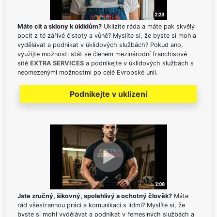
Máte cit a sklony k úklidům?
Uklízíte ráda a máte pak skvělý
pocit z té zářivé čistoty a vůně? Myslíte si, že byste si mohla
vydělávat a podnikat v úklidových službách? Pokud ano,
využijte možnosti stát se členem mezinárodní franchisové
sítě
EXTRA SERVICES
a podnikejte v úklidových službách s
neomezenými možnostmi po celé Evropské unii.
Podnikejte v uklízení
Jste zručný, šikovný, spolehlivý a ochotný člověk?
Máte
rád všestrannou práci a komunikaci s lidmi? Myslíte si, že
byste si mohl vydělávat a podnikat v řemeslných službách a