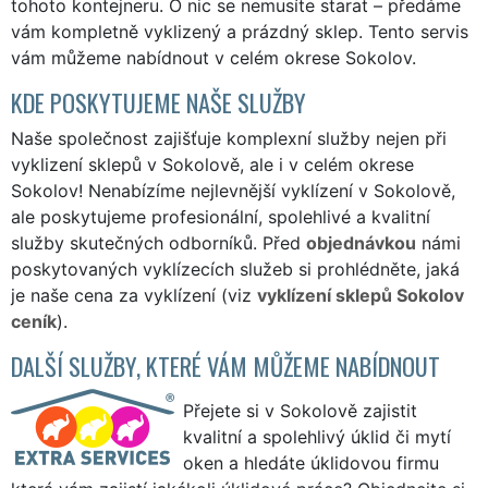
tohoto kontejneru. O nic se nemusíte starat – předáme
vám kompletně vyklizený a prázdný sklep. Tento servis
vám můžeme nabídnout v celém okrese Sokolov.
KDE POSKYTUJEME NAŠE SLUŽBY
Naše společnost zajišťuje komplexní služby nejen při
vyklizení sklepů v Sokolově, ale i v celém okrese
Sokolov! Nenabízíme nejlevnější vyklízení v Sokolově,
ale poskytujeme profesionální, spolehlivé a kvalitní
služby skutečných odborníků. Před
objednávkou
námi
poskytovaných vyklízecích služeb si prohlédněte, jaká
je naše cena za vyklízení (viz
vyklízení sklepů Sokolov
ceník
).
DALŠÍ SLUŽBY, KTERÉ VÁM MŮŽEME NABÍDNOUT
Přejete si v Sokolově zajistit
kvalitní a spolehlivý úklid či mytí
oken a hledáte úklidovou firmu