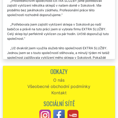
Prostřednictvím společnosti EXTRA SLUŽBY jsme potřebovali
zajistit vyklizení několika sklepů v našem domě v Sokolově. Vše
proběhlo bez jakéhokoliv zádrhelu. Profesionální práce této
společnosti rozhodně doporučujeme.
Potřebovala jsem zajistit vyklizení sklepa v Sokolově po naší
babičce a právě na tuto práci jsem si vybrala firmu EXTRA SLUŽBY.
Celý sklep byl perfektně vyklizen za pár hodin. Určitě doporučuji tuto
společnost.
Už dvakrát jsem využila služeb této společnosti EXTRA SLUŽBY.
Jednou jsem se s touto společností stěhovala, a minulý týden mi tatáž
společnost zajišťovala vyklízení mého sklepa v Sokolově. Pokaždé
absolutní spokojenost. Určitě doporučuji.
ODKAZY
Kompletní vyklizení sklepa v Sokolově a následná likvidace
veškerého odpadu proběhla naprosto perfektně. Velmi kvalitní služby
O nás
této společnosti doporučuju.
Všeobecné obchodní podmínky
Moc moc děkuju za včerejší vyklízení sklepa . Jsem velmi rád, že
Kontakt
jsem si vybral právě vaši společnost se kterou jsem byl velmi
spokojen.
SOCIÁLNÍ SÍTĚ
Společnost EXTRA VYKLÍZENÍ mi zajišťovala vyklízení dvou sklepů
v Sokolově. Skutečně jsem pochyboval, že vůbec někdo dokáže