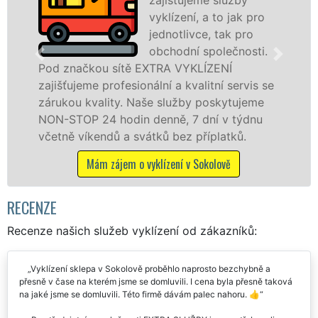
vyklízení, a to jak pro
jednotlivce, tak pro
obchodní společnosti.
Pod značkou sítě EXTRA VYKLÍZENÍ
v
zajišťujeme profesionální a kvalitní servis se
j
zárukou kvality. Naše služby poskytujeme
z
NON-STOP 24 hodin denně, 7 dní v týdnu
S
včetně víkendů a svátků bez příplatků.
Mám zájem o vyklízení v Sokolově
RECENZE
Recenze našich služeb vyklízení od zákazníků:
Vyklízení sklepa v Sokolově proběhlo naprosto bezchybně a
přesně v čase na kterém jsme se domluvili. I cena byla přesně taková
na jaké jsme se domluvili. Této firmě dávám palec nahoru. 👍