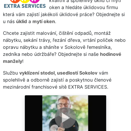
kvalitní a spolehlivý úklid či mytí
oken a hledáte úklidovou firmu
která vám zajistí jakékoli úklidové práce? Objednejte si
u nás
úklid
a
mytí oken
.
Chcete zajistit malování, čištění odpadů, montáž
nábytku, sekání trávy, řezání dřeva, vrtání poliček nebo
opravu nábytku a sháníte v Sokolově řemeslníka,
zedníka nebo údržbáře? Objednejte si naše
hodinové
manžely
!
Službu
vyklízení stodol, usedlostí Sokolov
vám
spolehlivě a odborně zajistí a poskytnou členové
mezinárodní franchisové sítě EXTRA SERVICES.