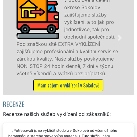
okrese Sokolov
zajišťujeme služby
vyklízení, a to jak pro
jednotlivce, tak pro
obchodní společnosti.
ou sítě EXTRA VYKLÍZENÍ
v Sokolově a 
 profesionální a kvalitní servis se
jak fyzickým
ality. Naše služby poskytujeme
zárukou kval
24 hodin denně, 7 dní v týdnu
STOP bez dalš
endů a svátků bez příplatků.
Mám záje
ám zájem o vyklízení v Sokolově
RECENZE
Recenze našich služeb vyklízení od zákazníků:
Potřebovali jsme vyklidit stodolu v Sokolově od všemožného
harampádí a starého stavebního materiálu. Tuto službu nám