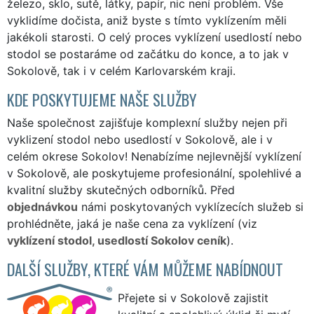
železo, sklo, sutě, látky, papír, nic není problém. Vše
vyklidíme dočista, aniž byste s tímto vyklízením měli
jakékoli starosti. O celý proces vyklízení usedlostí nebo
stodol se postaráme od začátku do konce, a to jak v
Sokolově, tak i v celém Karlovarském kraji.
KDE POSKYTUJEME NAŠE SLUŽBY
Naše společnost zajišťuje komplexní služby nejen při
vyklizení stodol nebo usedlostí v Sokolově, ale i v
celém okrese Sokolov! Nenabízíme nejlevnější vyklízení
v Sokolově, ale poskytujeme profesionální, spolehlivé a
kvalitní služby skutečných odborníků. Před
objednávkou
námi poskytovaných vyklízecích služeb si
prohlédněte, jaká je naše cena za vyklízení (viz
vyklízení stodol, usedlostí Sokolov ceník
).
DALŠÍ SLUŽBY, KTERÉ VÁM MŮŽEME NABÍDNOUT
Přejete si v Sokolově zajistit