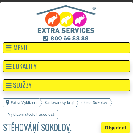
800 66 88 88
MENU
LOKALITY
SLUŽBY
Extra Vyklízení
Karlovarský kraj
okres Sokolov
Vyklízení stodol, usedlostí
STĚHOVÁNÍ SOKOLOV,
Objednat