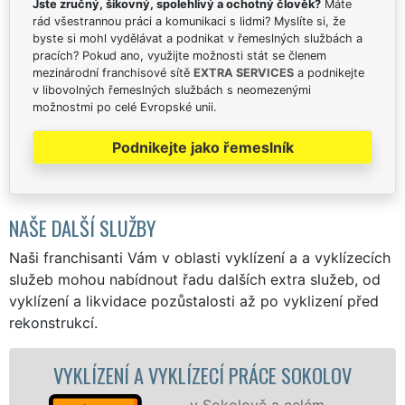
Jste zručný, šikovný, spolehlivý a ochotný člověk?
Máte
rád všestrannou práci a komunikaci s lidmi? Myslíte si, že
byste si mohl vydělávat a podnikat v řemeslných službách a
pracích? Pokud ano, využijte možnosti stát se členem
mezinárodní franchisové sítě
EXTRA SERVICES
a podnikejte
v libovolných řemeslných službách s neomezenými
možnostmi po celé Evropské unii.
Podnikejte jako řemeslník
NAŠE DALŠÍ SLUŽBY
Naši franchisanti Vám v oblasti vyklízení a a vyklízecích
služeb mohou nabídnout řadu dalších extra služeb, od
vyklízení a likvidace pozůstalosti až po vyklizení před
rekonstrukcí.
NÍ A VYKLÍZECÍ PRÁCE SOKOLOV
VYKLÍZEC
v Sokolově a celém