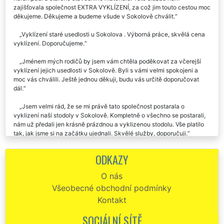
zajišťovala společnost EXTRA VYKLÍZENÍ, za což jim touto cestou moc
děkujeme. Děkujeme a budeme všude v Sokolově chválit.
Vyklízení staré usedlosti u Sokolova . Výborná práce, skvělá cena
vyklízení. Doporučujeme.
Jménem mých rodičů by jsem vám chtěla poděkovat za včerejší
vyklízení jejich usedlosti v Sokolově. Byli s vámi velmi spokojeni a
moc vás chválili. Ještě jednou děkuji, budu vás určitě doporučovat
dál.
Jsem velmi rád, že se mi právě tato společnost postarala o
vyklizení naší stodoly v Sokolově. Kompletně o všechno se postarali,
nám už předali jen krásně prázdnou a vyklizenou stodolu. Vše platilo
tak, jak jsme si na začátku ujednali. Skvělé služby, doporučuji.
Výborná práce pánů z firmy EXTRA. Zajišťovali mi vyklízení
ODKAZY
zemědělské usedlosti v Sokolově a musím skutečně uznat, že to byla
profesionálně odvedená práce. Kompletně všechno zajistili a domluvili
O nás
místo mně. V této době se člověk málokdy setká s takovým přístupem.
Všeobecné obchodní podmínky
Určitě doporučuji a počítám že je ještě využiju.
Kontakt
O vyklizení harampádí z naší stodoly v Sokolově se nám postarala
firma EXTRA VYKLÍZENÍ. Jednoznačně perfektní práce. Nebylo nic, co
SOCIÁLNÍ SÍTĚ
by se jim dalo vytknout.