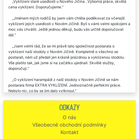
Vyklízení staré usedlosti u Nového Jičína . Výborná práce, skvělá
cena vyklízení. Doporučujeme.
Jménem mých rodičů by jsem vám chtěla poděkovat za včerejší
vyklízení jejich usedlosti v Novém Jičíně. Byli s vámi velmi spokojeni a
moc vás chválili. Ještě jednou děkuji, budu vás určitě doporučovat
dál.
Jsem velmi rád, že se mi právě tato společnost postarala o
vyklizení naší stodoly v Novém Jičíně. Kompletně o všechno se
postarali, nám už předali jen krásně prázdnou a vyklizenou stodolu.
Vše platilo tak, jak jsme si na začátku ujednali. Skvělé služby,
doporučuji.
O vyklizení harampádí z naší stodoly v Novém Jičíně se nám
postarala firma EXTRA VYKLÍZENÍ. Jednoznačně perfektní práce.
Nebylo nic, co by se jim dalo vytknout.
Výborná práce pánů z firmy EXTRA. Zajišťovali mi vyklízení
ODKAZY
zemědělské usedlosti v Novém Jičíně a musím skutečně uznat, že to
byla profesionálně odvedená práce. Kompletně všechno zajistili a
O nás
domluvili místo mně. V této době se člověk málokdy setká s takovým
Všeobecné obchodní podmínky
přístupem. Určitě doporučuji a počítám že je ještě využiju.
Kontakt
Potřebovali jsme vyklidit stodolu v Novém Jičíně od všemožného