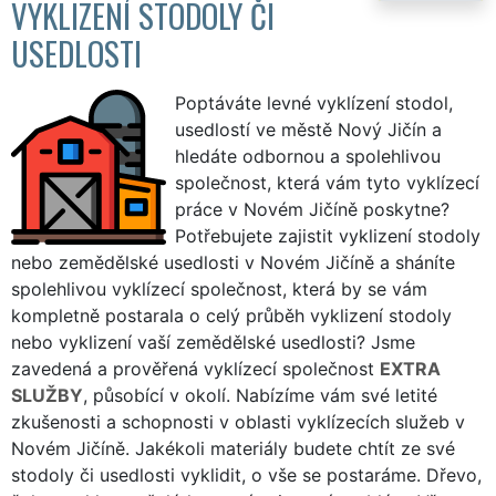
VYKLIZENÍ STODOLY ČI
USEDLOSTI
Poptáváte levné vyklízení stodol,
usedlostí ve městě Nový Jičín a
hledáte odbornou a spolehlivou
společnost, která vám tyto vyklízecí
práce v Novém Jičíně poskytne?
Potřebujete zajistit vyklizení stodoly
nebo zemědělské usedlosti v Novém Jičíně a sháníte
spolehlivou vyklízecí společnost, která by se vám
kompletně postarala o celý průběh vyklizení stodoly
nebo vyklizení vaší zemědělské usedlosti? Jsme
zavedená a prověřená vyklízecí společnost
EXTRA
SLUŽBY
, působící v okolí. Nabízíme vám své letité
zkušenosti a schopnosti v oblasti vyklízecích služeb v
Novém Jičíně. Jakékoli materiály budete chtít ze své
stodoly či usedlosti vyklidit, o vše se postaráme. Dřevo,