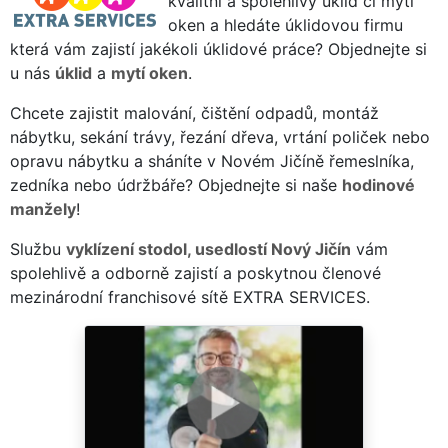
kvalitní a spolehlivý úklid či mytí
oken a hledáte úklidovou firmu
která vám zajistí jakékoli úklidové práce? Objednejte si
u nás
úklid
a
mytí oken
.
Chcete zajistit malování, čištění odpadů, montáž
nábytku, sekání trávy, řezání dřeva, vrtání poliček nebo
opravu nábytku a sháníte v Novém Jičíně řemeslníka,
zedníka nebo údržbáře? Objednejte si naše
hodinové
manžely
!
Službu
vyklízení stodol, usedlostí Nový Jičín
vám
spolehlivě a odborně zajistí a poskytnou členové
mezinárodní franchisové sítě EXTRA SERVICES.