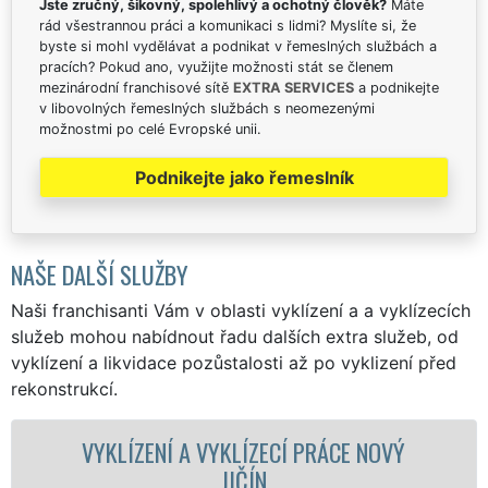
Jste zručný, šikovný, spolehlivý a ochotný člověk?
Máte
rád všestrannou práci a komunikaci s lidmi? Myslíte si, že
byste si mohl vydělávat a podnikat v řemeslných službách a
pracích? Pokud ano, využijte možnosti stát se členem
mezinárodní franchisové sítě
EXTRA SERVICES
a podnikejte
v libovolných řemeslných službách s neomezenými
možnostmi po celé Evropské unii.
Podnikejte jako řemeslník
NAŠE DALŠÍ SLUŽBY
Naši franchisanti Vám v oblasti vyklízení a a vyklízecích
služeb mohou nabídnout řadu dalších extra služeb, od
vyklízení a likvidace pozůstalosti až po vyklizení před
rekonstrukcí.
VYKLÍZENÍ A VYKLÍZECÍ PRÁCE NOVÝ
VYKL
JIČÍN