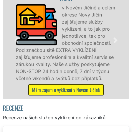
v Novém Jičíně a celém
okrese Nový Jičín
zajišťujeme služby
vyklízení, a to jak pro
jednotlivce, tak pro
v Nové
obchodní společnosti.
službu
 značkou sítě EXTRA VYKLÍZENÍ
osobám
šťujeme profesionální a kvalitní servis se
práce,
ukou kvality. Naše služby poskytujeme
-STOP 24 hodin denně, 7 dní v týdnu
Má
tně víkendů a svátků bez příplatků.
Mám zájem o vyklízení v Novém Jičíně
RECENZE
Recenze našich služeb vyklízení od zákazníků: