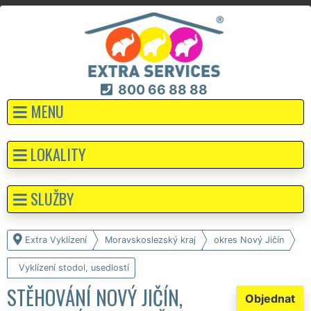
800 66 88 88
MENU
LOKALITY
SLUŽBY
Extra Vyklízení
Moravskoslezský kraj
okres Nový Jičín
Vyklízení stodol, usedlostí
STĚHOVÁNÍ NOVÝ JIČÍN,
Objednat