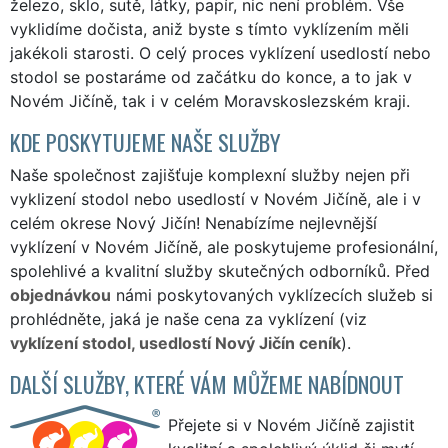
železo, sklo, sutě, látky, papír, nic není problém. Vše
vyklidíme dočista, aniž byste s tímto vyklízením měli
jakékoli starosti. O celý proces vyklízení usedlostí nebo
stodol se postaráme od začátku do konce, a to jak v
Novém Jičíně, tak i v celém Moravskoslezském kraji.
KDE POSKYTUJEME NAŠE SLUŽBY
Naše společnost zajišťuje komplexní služby nejen při
vyklizení stodol nebo usedlostí v Novém Jičíně, ale i v
celém okrese Nový Jičín! Nenabízíme nejlevnější
vyklízení v Novém Jičíně, ale poskytujeme profesionální,
spolehlivé a kvalitní služby skutečných odborníků. Před
objednávkou
námi poskytovaných vyklízecích služeb si
prohlédněte, jaká je naše cena za vyklízení (viz
vyklízení stodol, usedlostí Nový Jičín ceník
).
DALŠÍ SLUŽBY, KTERÉ VÁM MŮŽEME NABÍDNOUT
Přejete si v Novém Jičíně zajistit