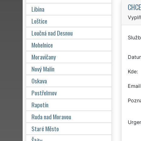
CHCE
Libina
Vyplň
Loštice
Loučná nad Desnou
Služb
Mohelnice
Moravičany
Datu
Nový Malín
Kde
Oskava
Email
Postřelmov
Pozn
Rapotín
Ruda nad Moravou
Urgen
Staré Město
Štíty