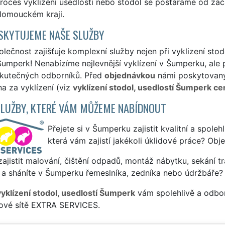
roces vyklízení usedlostí nebo stodol se postaráme od začá
lomouckém kraji.
SKYTUJEME NAŠE SLUŽBY
lečnost zajišťuje komplexní služby nejen při vyklizení stod
umperk! Nenabízíme nejlevnější vyklízení v Šumperku, ale p
skutečných odborníků. Před
objednávkou
námi poskytovanýc
a za vyklízení (viz
vyklízení stodol, usedlostí Šumperk ce
SLUŽBY, KTERÉ VÁM MŮŽEME NABÍDNOUT
Přejete si v Šumperku zajistit kvalitní a spoleh
která vám zajistí jakékoli úklidové práce? Obj
ajistit malování, čištění odpadů, montáž nábytku, sekání tr
 a sháníte v Šumperku řemeslníka, zedníka nebo údržbáře?
vyklízení stodol, usedlostí Šumperk
vám spolehlivě a odbor
sové sítě EXTRA SERVICES.