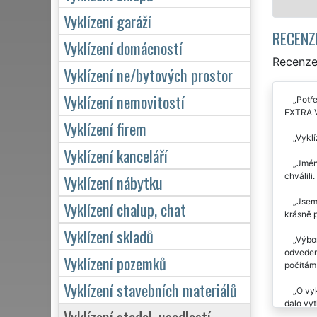
Vyklízení garáží
RECENZ
Vyklízení domácností
Recenze 
Vyklízení ne/bytových prostor
Vyklízení nemovitostí
Potře
EXTRA V
Vyklízení firem
Vyklí
Vyklízení kanceláří
Jméne
chválili
Vyklízení nábytku
Jsem 
Vyklízení chalup, chat
krásně p
Vyklízení skladů
Výbor
odvedená
Vyklízení pozemků
počítám 
Vyklízení stavebních materiálů
O vyk
dalo vyt
Vyklízení stodol, usedlostí