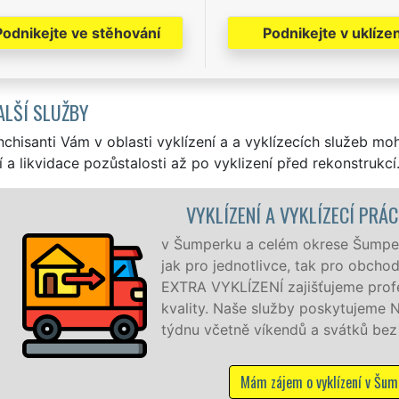
Podnikejte ve stěhování
Podnikejte v uklízen
ALŠÍ SLUŽBY
nchisanti Vám v oblasti vyklízení a a vyklízecích služeb mo
í a likvidace pozůstalosti až po vyklizení před rekonstrukcí
LÍZECÍ PRÁCE ŠUMPERK
ese Šumperk zajišťujeme služby vyklízení, a to
ak pro obchodní společnosti. Pod značkou sítě
ujeme profesionální a kvalitní servis se zárukou
poskytujeme NON-STOP 24 hodin denně, 7 dní v
 svátků bez příplatků.
vyklízení v Šumperku