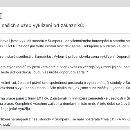
E
našich služeb vyklízení od zákazníků:
bovali jsme vyklidit stodolu v Šumperku od všemožného harampádí a starého sta
YKLÍZENÍ, za což jim touto cestou moc děkujeme. Děkujeme a budeme všude v 
zení staré usedlosti u Šumperku . Výborná práce, skvělá cena vyklízení. Doporu
m mých rodičů by jsem vám chtěla poděkovat za včerejší vyklízení jejich usedl
. Ještě jednou děkuji, budu vás určitě doporučovat dál.
velmi rád, že se mi právě tato společnost postarala o vyklizení naší stodoly v 
rázdnou a vyklizenou stodolu. Vše platilo tak, jak jsme si na začátku ujednali. S
ná práce pánů z firmy EXTRA. Zajišťovali mi vyklízení zemědělské usedlosti v 
 práce. Kompletně všechno zajistili a domluvili místo mně. V této době se člov
že je ještě využiju.
lizení harampádí z naší stodoly v Šumperku se nám postarala firma EXTRA VYKLÍ
knout.