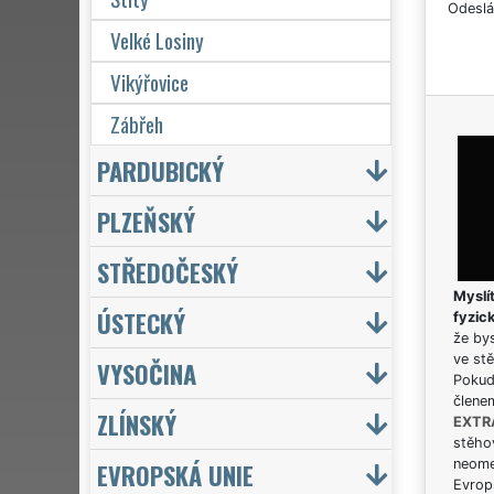
Odeslá
Velké Losiny
Vikýřovice
Zábřeh
PARDUBICKÝ
PLZEŇSKÝ
STŘEDOČESKÝ
Myslít
ÚSTECKÝ
fyzic
že bys
ve stě
VYSOČINA
Pokud 
člene
ZLÍNSKÝ
EXTR
stěhov
neome
EVROPSKÁ UNIE
Evrops