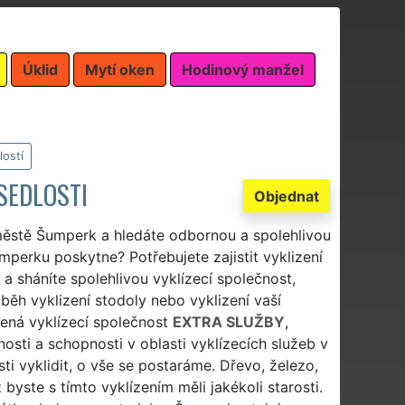
Úklid
Mytí oken
Hodinový manžel
lostí
SEDLOSTI
Objednat
 městě Šumperk a hledáte odbornou a spolehlivou
mperku poskytne? Potřebujete zajistit vyklizení
 sháníte spolehlivou vyklízecí společnost,
běh vyklizení stodoly nebo vyklizení vaší
ená vyklízecí společnost
EXTRA SLUŽBY
,
osti a schopnosti v oblasti vyklízecích služeb v
ti vyklidit, o vše se postaráme. Dřevo, železo,
ž byste s tímto vyklízením měli jakékoli starosti.