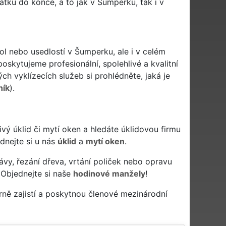
tku do konce, a to jak v Šumperku, tak i v
ol nebo usedlostí v Šumperku, ale i v celém
oskytujeme profesionální, spolehlivé a kvalitní
h vyklízecích služeb si prohlédněte, jaká je
ník
).
livý úklid či mytí oken a hledáte úklidovou firmu
ednejte si u nás
úklid
a
mytí oken
.
ávy, řezání dřeva, vrtání poliček nebo opravu
 Objednejte si naše
hodinové manžely
!
ně zajistí a poskytnou členové mezinárodní