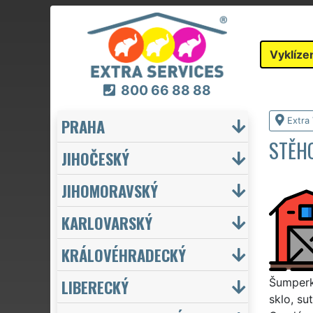
Vyklíze
800 66 88 88
PRAHA
Extra 
STĚHO
JIHOČESKÝ
JIHOMORAVSKÝ
KARLOVARSKÝ
KRÁLOVÉHRADECKÝ
LIBERECKÝ
Šumperku
sklo, su