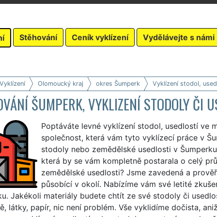
Stěhování
Ceník vyklízení
Vydělávejte s námi
ní
Vyklízení
Olomoucký kraj
okres Šumperk
Vyklízení stodol, used
VÁNÍ ŠUMPERK, VYKLIZENÍ STODOLY ČI U
Poptáváte levné vyklízení stodol, usedlostí ve
společnost, která vám tyto vyklízecí práce v Šu
stodoly nebo zemědělské usedlosti v Šumperku a
která by se vám kompletně postarala o celý prů
zemědělské usedlosti? Jsme zavedená a prověř
působící v okolí. Nabízíme vám své letité zkušen
. Jakékoli materiály budete chtít ze své stodoly či usedlos
tě, látky, papír, nic není problém. Vše vyklidíme dočista, ani