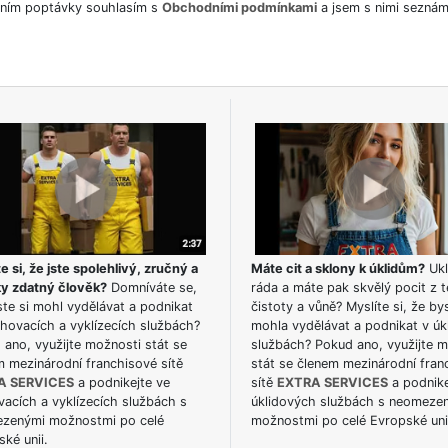
ním poptávky souhlasím s
Obchodními podmínkami
a jsem s nimi seznám
e si, že jste spolehlivý, zručný a
Máte cit a sklony k úklidům?
Ukl
ky zdatný člověk?
Domníváte se,
ráda a máte pak skvělý pocit z t
te si mohl vydělávat a podnikat
čistoty a vůně? Myslíte si, že by
hovacích a vyklízecích službách?
mohla vydělávat a podnikat v úk
ano, využijte možnosti stát se
službách? Pokud ano, využijte 
m mezinárodní franchisové sítě
stát se členem mezinárodní fran
A SERVICES
a podnikejte ve
sítě
EXTRA SERVICES
a podnike
acích a vyklízecích službách s
úklidových službách s neomeze
zenými možnostmi po celé
možnostmi po celé Evropské uni
ké unii.