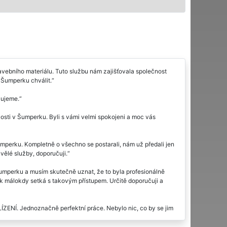
vebního materiálu. Tuto službu nám zajišťovala společnost
Šumperku chválit.
čujeme.
osti v Šumperku. Byli s vámi velmi spokojeni a moc vás
Šumperku. Kompletně o všechno se postarali, nám už předali jen
kvělé služby, doporučuji.
Šumperku a musím skutečně uznat, že to byla profesionálně
ěk málokdy setká s takovým přístupem. Určitě doporučuji a
ZENÍ. Jednoznačně perfektní práce. Nebylo nic, co by se jim