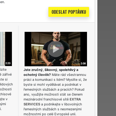
en.
ízíte
Jste zručný, šikovný, spolehlivý a
é zářivé
ochotný člověk?
Máte rád všestrannou
ste si
práci a komunikaci s lidmi? Myslíte si, že
lidových
byste si mohl vydělávat a podnikat v
možnosti
řemeslných službách a pracích? Pokud
chisové
ano, využijte možnosti stát se členem
jte v
mezinárodní franchisové sítě
EXTRA
nými
SERVICES
a podnikejte v libovolných
i.
řemeslných službách s neomezenými
možnostmi po celé Evropské unii.