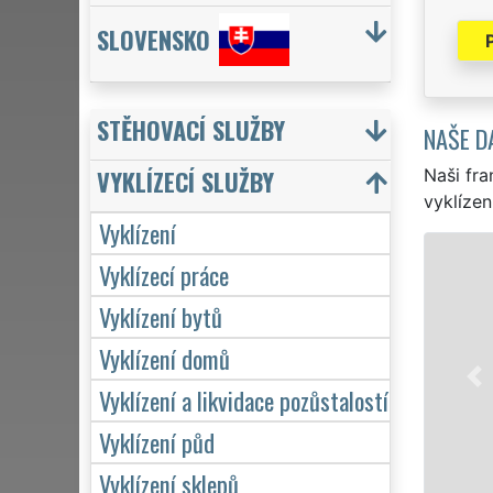
SLOVENSKO
STĚHOVACÍ SLUŽBY
NAŠE D
VYKLÍZECÍ SLUŽBY
Naši fra
vyklízen
Vyklízení
VYKLÍZENÍ A VYK
Vyklízecí práce
v Šumperku a celém okr
Vyklízení bytů
jak pro jednotlivce, t
Vyklízení domů
EXTRA VYKLÍZENÍ zajišť
kvality. Naše služby 
Vyklízení a likvidace pozůstalostí
týdnu včetně víkendů a
Vyklízení půd
Mám zájem o 
Vyklízení sklepů