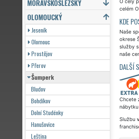
MORAVSKOSLEZSKÝ
O celý p
celém O
OLOMOUCKÝ
KDE PO
Jeseník
Naše spo
okrese Š
Olomouc
služby 
Prostějov
naše cen
Přerov
DALŠÍ 
Šumperk
Bludov
Bohdíkov
Chcete z
nábytku
Dolní Studénky
Službu
Hanušovice
franchi
Leština