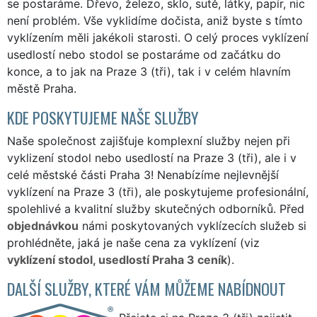
se postaráme. Dřevo, železo, sklo, sutě, látky, papír, nic
není problém. Vše vyklidíme dočista, aniž byste s tímto
vyklízením měli jakékoli starosti. O celý proces vyklízení
usedlostí nebo stodol se postaráme od začátku do
konce, a to jak na Praze 3 (tři), tak i v celém hlavním
městě Praha.
KDE POSKYTUJEME NAŠE SLUŽBY
Naše společnost zajišťuje komplexní služby nejen při
vyklizení stodol nebo usedlostí na Praze 3 (tři), ale i v
celé městské části Praha 3! Nenabízíme nejlevnější
vyklízení na Praze 3 (tři), ale poskytujeme profesionální,
spolehlivé a kvalitní služby skutečných odborníků. Před
objednávkou
námi poskytovaných vyklízecích služeb si
prohlédněte, jaká je naše cena za vyklízení (viz
vyklízení stodol, usedlostí Praha 3 ceník
).
DALŠÍ SLUŽBY, KTERÉ VÁM MŮŽEME NABÍDNOUT