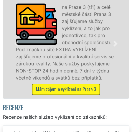
na Praze 3 (tři) a celé
městské části Praha 3
zajišťujeme služby
vyklízení, a to jak pro
jednotlivce, tak pro
obchodní společnosti.
načkou sítě EXTRA VYKLÍZENÍ
na Praze 
ujeme profesionální a kvalitní servis se
službu j
ou kvality. Naše služby poskytujeme
osobám s
TOP 24 hodin denně, 7 dní v týdnu
práce, a
ě víkendů a svátků bez příplatků.
Má
Mám zájem o vyklízení na Praze 3
RECENZE
Recenze našich služeb vyklízení od zákazníků: