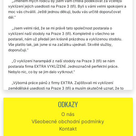
Jménem mých rodičů by jsem vám chtěla poděkovat za včerejší
vyklízení jejich usedlosti na Praze 3 (tři). Byli s vámi velmi spokojeni a
moc vás chválili. Ještě jednou děkuji, budu vás určitě doporučovat
dál.
Jsem velmi rád, že se mi právě tato společnost postarala o
vyklizení naší stodoly na Praze 3 (tři). Kompletně o všechno se
postarali, nám už předali jen krásně prázdnou a vyklizenou stodolu.
Vše platilo tak, jak jsme si na začátku ujednali. Skvělé služby,
doporučuji.
O vyklizení harampádí z naší stodoly na Praze 3 (tři) se nám
postarala firma EXTRA VYKLÍZENÍ. Jednoznačně perfektní práce.
Nebylo nic, co by se jim dalo vytknout.
Výborná práce pánů z firmy EXTRA. Zajišťovali mi vyklízení
zemědělské usedlosti na Praze 3 (tři) a musím skutečně uznat, že to
byla profesionálně odvedená práce. Kompletně všechno zajistili a
domluvili místo mně. V této době se člověk málokdy setká s takovým
ODKAZY
přístupem. Určitě doporučuji a počítám že je ještě využiju.
O nás
Vyklízení staré usedlosti u Prahy 3 (tři) . Výborná práce, skvělá
Všeobecné obchodní podmínky
cena vyklízení. Doporučujeme.
Kontakt
Potřebovali jsme vyklidit stodolu na Praze 3 (tři) od všemožného