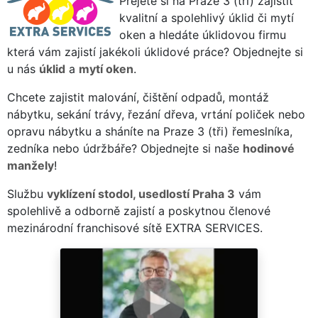
Přejete si na Praze 3 (tři) zajistit
kvalitní a spolehlivý úklid či mytí
oken a hledáte úklidovou firmu
která vám zajistí jakékoli úklidové práce? Objednejte si
u nás
úklid
a
mytí oken
.
Chcete zajistit malování, čištění odpadů, montáž
nábytku, sekání trávy, řezání dřeva, vrtání poliček nebo
opravu nábytku a sháníte na Praze 3 (tři) řemeslníka,
zedníka nebo údržbáře? Objednejte si naše
hodinové
manžely
!
Službu
vyklízení stodol, usedlostí Praha 3
vám
spolehlivě a odborně zajistí a poskytnou členové
mezinárodní franchisové sítě EXTRA SERVICES.