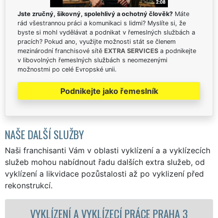
Jste zručný, šikovný, spolehlivý a ochotný člověk?
Máte
rád všestrannou práci a komunikaci s lidmi? Myslíte si, že
byste si mohl vydělávat a podnikat v řemeslných službách a
pracích? Pokud ano, využijte možnosti stát se členem
mezinárodní franchisové sítě
EXTRA SERVICES
a podnikejte
v libovolných řemeslných službách s neomezenými
možnostmi po celé Evropské unii.
Podnikejte jako řemeslník
NAŠE DALŠÍ SLUŽBY
Naši franchisanti Vám v oblasti vyklízení a a vyklízecích
služeb mohou nabídnout řadu dalších extra služeb, od
vyklízení a likvidace pozůstalosti až po vyklizení před
rekonstrukcí.
LÍZENÍ A VYKLÍZECÍ PRÁCE PRAHA 3
VYKLÍ