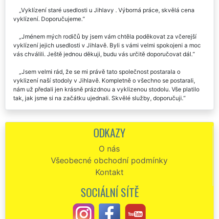
Vyklízení staré usedlosti u Jihlavy . Výborná práce, skvělá cena
vyklízení. Doporučujeme.
Jménem mých rodičů by jsem vám chtěla poděkovat za včerejší
vyklízení jejich usedlosti v Jihlavě. Byli s vámi velmi spokojeni a moc
vás chválili. Ještě jednou děkuji, budu vás určitě doporučovat dál.
Jsem velmi rád, že se mi právě tato společnost postarala o
vyklizení naší stodoly v Jihlavě. Kompletně o všechno se postarali,
nám už předali jen krásně prázdnou a vyklizenou stodolu. Vše platilo
tak, jak jsme si na začátku ujednali. Skvělé služby, doporučuji.
Výborná práce pánů z firmy EXTRA. Zajišťovali mi vyklízení
zemědělské usedlosti v Jihlavě a musím skutečně uznat, že to byla
ODKAZY
profesionálně odvedená práce. Kompletně všechno zajistili a domluvili
místo mně. V této době se člověk málokdy setká s takovým přístupem.
O nás
Určitě doporučuji a počítám že je ještě využiju.
Všeobecné obchodní podmínky
O vyklizení harampádí z naší stodoly v Jihlavě se nám postarala
Kontakt
firma EXTRA VYKLÍZENÍ. Jednoznačně perfektní práce. Nebylo nic, co
by se jim dalo vytknout.
SOCIÁLNÍ SÍTĚ