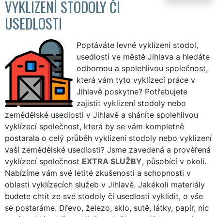
VYKLIZENÍ STODOLY ČI
USEDLOSTI
Poptáváte levné vyklízení stodol,
usedlostí ve městě Jihlava a hledáte
odbornou a spolehlivou společnost,
která vám tyto vyklízecí práce v
Jihlavě poskytne? Potřebujete
zajistit vyklizení stodoly nebo
zemědělské usedlosti v Jihlavě a sháníte spolehlivou
vyklízecí společnost, která by se vám kompletně
postarala o celý průběh vyklizení stodoly nebo vyklizení
vaší zemědělské usedlosti? Jsme zavedená a prověřená
vyklízecí společnost
EXTRA SLUŽBY
, působící v okolí.
Nabízíme vám své letité zkušenosti a schopnosti v
oblasti vyklízecích služeb v Jihlavě. Jakékoli materiály
budete chtít ze své stodoly či usedlosti vyklidit, o vše
se postaráme. Dřevo, železo, sklo, sutě, látky, papír, nic