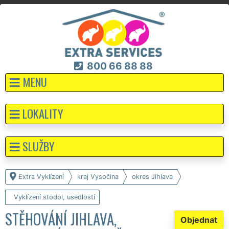
800 66 88 88
MENU
LOKALITY
SLUŽBY
Extra Vyklízení
kraj Vysočina
okres Jihlava
Vyklízení stodol, usedlostí
STĚHOVÁNÍ JIHLAVA,
Objednat