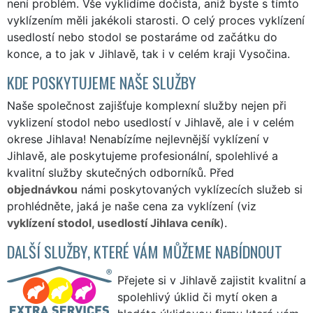
není problém. Vše vyklidíme dočista, aniž byste s tímto
vyklízením měli jakékoli starosti. O celý proces vyklízení
usedlostí nebo stodol se postaráme od začátku do
konce, a to jak v Jihlavě, tak i v celém kraji Vysočina.
KDE POSKYTUJEME NAŠE SLUŽBY
Naše společnost zajišťuje komplexní služby nejen při
vyklizení stodol nebo usedlostí v Jihlavě, ale i v celém
okrese Jihlava! Nenabízíme nejlevnější vyklízení v
Jihlavě, ale poskytujeme profesionální, spolehlivé a
kvalitní služby skutečných odborníků. Před
objednávkou
námi poskytovaných vyklízecích služeb si
prohlédněte, jaká je naše cena za vyklízení (viz
vyklízení stodol, usedlostí Jihlava ceník
).
DALŠÍ SLUŽBY, KTERÉ VÁM MŮŽEME NABÍDNOUT
Přejete si v Jihlavě zajistit kvalitní a
spolehlivý úklid či mytí oken a