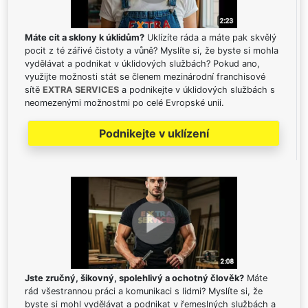
Máte cit a sklony k úklidům?
Uklízíte ráda a máte pak skvělý
pocit z té zářivé čistoty a vůně? Myslíte si, že byste si mohla
vydělávat a podnikat v úklidových službách? Pokud ano,
využijte možnosti stát se členem mezinárodní franchisové
sítě
EXTRA SERVICES
a podnikejte v úklidových službách s
neomezenými možnostmi po celé Evropské unii.
Podnikejte v uklízení
Jste zručný, šikovný, spolehlivý a ochotný člověk?
Máte
rád všestrannou práci a komunikaci s lidmi? Myslíte si, že
byste si mohl vydělávat a podnikat v řemeslných službách a