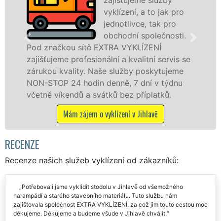
vyklízení, a to jak pro
jednotlivce, tak pro
obchodní společnosti.
čkou sítě EXTRA VYKLÍZENÍ
v Jihlavě a
eme profesionální a kvalitní servis se
jak fyzick
 kvality. Naše služby poskytujeme
zárukou kv
P 24 hodin denně, 7 dní v týdnu
STOP bez d
íkendů a svátků bez příplatků.
Mám 
Mám zájem o vyklízení v Jihlavě
RECENZE
Recenze našich služeb vyklízení od zákazníků:
Potřebovali jsme vyklidit stodolu v Jihlavě od všemožného
harampádí a starého stavebního materiálu. Tuto službu nám
zajišťovala společnost EXTRA VYKLÍZENÍ, za což jim touto cestou moc
děkujeme. Děkujeme a budeme všude v Jihlavě chválit.