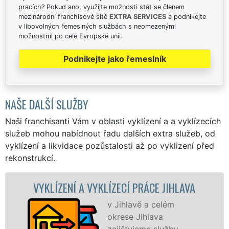
pracích? Pokud ano, využijte možnosti stát se členem
mezinárodní franchisové sítě
EXTRA SERVICES
a podnikejte
v libovolných řemeslných službách s neomezenými
možnostmi po celé Evropské unii.
Podnikejte jako řemeslník
NAŠE DALŠÍ SLUŽBY
Naši franchisanti Vám v oblasti vyklízení a a vyklízecích
služeb mohou nabídnout řadu dalších extra služeb, od
vyklízení a likvidace pozůstalosti až po vyklizení před
rekonstrukcí.
ZENÍ A VYKLÍZECÍ PRÁCE JIHLAVA
VYKLÍZ
v Jihlavě a celém
okrese Jihlava
zajišťujeme služby