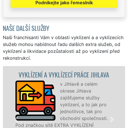
Podnikejte jako řemeslník
NAŠE DALŠÍ SLUŽBY
Naši franchisanti Vám v oblasti vyklízení a a vyklízecích
služeb mohou nabídnout řadu dalších extra služeb, od
vyklízení a likvidace pozůstalosti až po vyklizení před
rekonstrukcí.
LÍZENÍ A VYKLÍZECÍ PRÁCE JIHLAVA
VYKL
v Jihlavě a celém
okrese Jihlava
zajišťujeme služby
vyklízení, a to jak pro
jednotlivce, tak pro
obchodní společnosti.
načkou sítě EXTRA VYKLÍZENÍ
v Jihlav