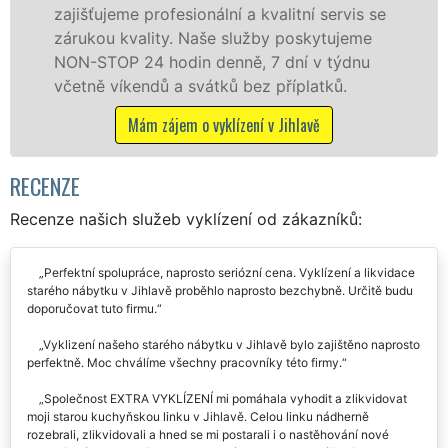
ujeme profesionální a kvalitní servis se
jak fyzi
ou kvality. Naše služby poskytujeme
zárukou 
TOP 24 hodin denně, 7 dní v týdnu
STOP bez
ě víkendů a svátků bez příplatků.
M
Mám zájem o vyklízení v Jihlavě
RECENZE
Recenze našich služeb vyklízení od zákazníků:
Perfektní spolupráce, naprosto seriózní cena. Vyklízení a likvidace
starého nábytku v Jihlavě proběhlo naprosto bezchybně. Určitě budu
doporučovat tuto firmu.
Vyklizení našeho starého nábytku v Jihlavě bylo zajištěno naprosto
perfektně. Moc chválíme všechny pracovníky této firmy.
Společnost EXTRA VYKLÍZENÍ mi pomáhala vyhodit a zlikvidovat
moji starou kuchyňskou linku v Jihlavě. Celou linku nádherně
rozebrali, zlikvidovali a hned se mi postarali i o nastěhování nové