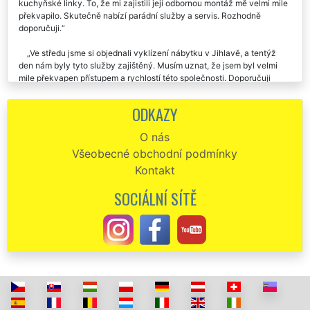
kuchyňské linky. To, že mi zajistili její odbornou montáž mě velmi mile
překvapilo. Skutečně nabízí parádní služby a servis. Rozhodně
doporučuji.
Ve středu jsme si objednali vyklízení nábytku v Jihlavě, a tentýž
den nám byly tyto služby zajištěný. Musím uznat, že jsem byl velmi
mile překvapen přístupem a rychlostí této společnosti. Doporučuji
každému.
ODKAZY
Minulý týden nám firma EXTRA VYKLÍZENÍ zajišťovala vyklízení
starého nábytku v našem bytě po mamince v Jihlavě. Velmi ochotní a
O nás
pracovití zaměstnanci. Po vyklízení veškerého nábytku nám zajistili i
Všeobecné obchodní podmínky
špičkové úklidové služby. Děkujeme a moc moc chválíme.
Kontakt
Chtěla bych moc pochválit a poděkovat této společnosti, že se mi
postarali o vyklizení veškerého starého nábytku z mého bytu v
SOCIÁLNÍ SÍTĚ
Jihlavě. Ještě jednou děkuju a doporučuju.
Vyklizení staré sedací soupravy v Jihlavě. Vše proběhlo na
jedničku.