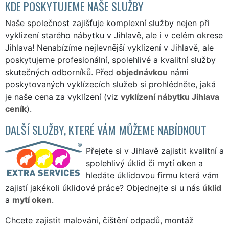
KDE POSKYTUJEME NAŠE SLUŽBY
Naše společnost zajišťuje komplexní služby nejen při
vyklizení starého nábytku v Jihlavě, ale i v celém okrese
Jihlava! Nenabízíme nejlevnější vyklízení v Jihlavě, ale
poskytujeme profesionální, spolehlivé a kvalitní služby
skutečných odborníků. Před
objednávkou
námi
poskytovaných vyklízecích služeb si prohlédněte, jaká
je naše cena za vyklízení (viz
vyklízení nábytku Jihlava
ceník
).
DALŠÍ SLUŽBY, KTERÉ VÁM MŮŽEME NABÍDNOUT
Přejete si v Jihlavě zajistit kvalitní a
spolehlivý úklid či mytí oken a
hledáte úklidovou firmu která vám
zajistí jakékoli úklidové práce? Objednejte si u nás
úklid
a
mytí oken
.
Chcete zajistit malování, čištění odpadů, montáž