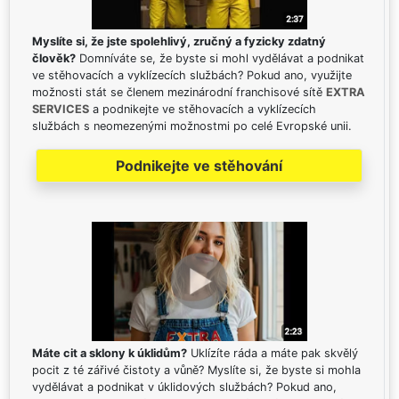
Myslíte si, že jste spolehlivý, zručný a fyzicky zdatný
člověk?
Domníváte se, že byste si mohl vydělávat a podnikat
ve stěhovacích a vyklízecích službách? Pokud ano, využijte
možnosti stát se členem mezinárodní franchisové sítě
EXTRA
SERVICES
a podnikejte ve stěhovacích a vyklízecích
službách s neomezenými možnostmi po celé Evropské unii.
Podnikejte ve stěhování
Máte cit a sklony k úklidům?
Uklízíte ráda a máte pak skvělý
pocit z té zářivé čistoty a vůně? Myslíte si, že byste si mohla
vydělávat a podnikat v úklidových službách? Pokud ano,