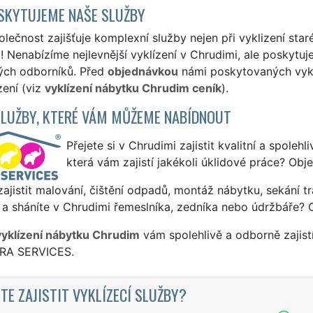
SKYTUJEME NAŠE SLUŽBY
lečnost zajišťuje komplexní služby nejen při vyklizení star
 Nenabízíme nejlevnější vyklízení v Chrudimi, ale poskytuje
ých odborníků. Před
objednávkou
námi poskytovaných vyklí
zení (viz
vyklízení nábytku Chrudim ceník
).
SLUŽBY, KTERÉ VÁM MŮŽEME NABÍDNOUT
Přejete si v Chrudimi zajistit kvalitní a spoleh
která vám zajistí jakékoli úklidové práce? Obj
ajistit malování, čištění odpadů, montáž nábytku, sekání tr
a sháníte v Chrudimi řemeslníka, zedníka nebo údržbáře? 
vyklízení nábytku Chrudim
vám spolehlivě a odborně zajist
TRA SERVICES.
TE ZAJISTIT VYKLÍZECÍ SLUŽBY?