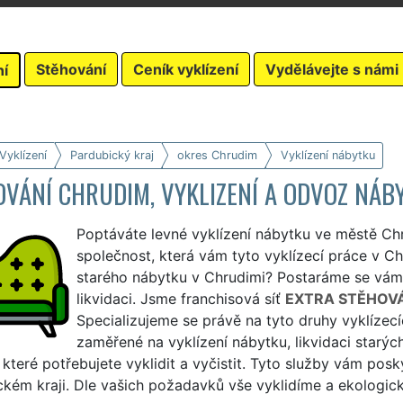
Stěhování
Ceník vyklízení
Vydělávejte s námi
ní
Vyklízení
Pardubický kraj
okres Chrudim
Vyklízení nábytku
VÁNÍ CHRUDIM, VYKLIZENÍ A ODVOZ NÁB
Poptáváte levné vyklízení nábytku ve městě Ch
společnost, která vám tyto vyklízecí práce v Ch
starého nábytku v Chrudimi? Postaráme se vám
likvidaci. Jsme franchisová síť
EXTRA STĚHOV
Specializujeme se právě na tyto druhy vyklízec
zaměřené na vyklízení nábytku, likvidaci starých
 které potřebujete vyklidit a vyčistit. Tyto služby vám pos
kém kraji. Dle vašich požadavků vše vyklidíme a ekologick