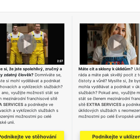
e si, že jste spolehlivý, zručný a
Máte cit a sklony k úklidům?
Ukl
ky zdatný člověk?
Domníváte se,
ráda a máte pak skvělý pocit z t
te si mohl vydělávat a podnikat
čistoty a vůně? Myslíte si, že by
hovacích a vyklízecích službách?
mohla vydělávat a podnikat v úk
ano, využijte možnosti stát se
službách? Pokud ano, využijte 
m mezinárodní franchisové sítě
stát se členem mezinárodní fran
A SERVICES
a podnikejte ve
sítě
EXTRA SERVICES
a podnike
acích a vyklízecích službách s
úklidových službách s neomeze
zenými možnostmi po celé
možnostmi po celé Evropské uni
ké unii.
Podnikejte ve stěhování
Podnikejte v uklízen