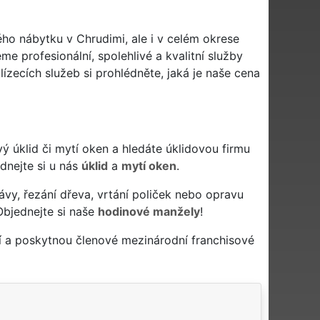
ého nábytku v Chrudimi, ale i v celém okrese
me profesionální, spolehlivé a kvalitní služby
zecích služeb si prohlédněte, jaká je naše cena
livý úklid či mytí oken a hledáte úklidovou firmu
ednejte si u nás
úklid
a
mytí oken
.
ávy, řezání dřeva, vrtání poliček nebo opravu
Objednejte si naše
hodinové manžely
!
í a poskytnou členové mezinárodní franchisové