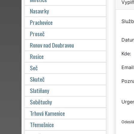
Vyplň
Nasavrky
Prachovice
Služb
Proseč
Datu
Ronov nad Doubravou
Kde
Rosice
Seč
Email
Skuteč
Pozn
Slatiňany
Sobětuchy
Urgen
Trhová Kamenice
Odeslá
Třemošnice