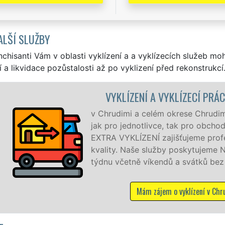
ALŠÍ SLUŽBY
nchisanti Vám v oblasti vyklízení a a vyklízecích služeb mo
í a likvidace pozůstalosti až po vyklizení před rekonstrukcí
ENÍ A VYKLÍZECÍ PRÁCE CHRUDIM
 celém okrese Chrudim zajišťujeme služby vyklízení, a to
otlivce, tak pro obchodní společnosti. Pod značkou sítě
ENÍ zajišťujeme profesionální a kvalitní servis se zárukou
še služby poskytujeme NON-STOP 24 hodin denně, 7 dní v
 víkendů a svátků bez příplatků.
Mám zájem o vyklízení v Chrudimi