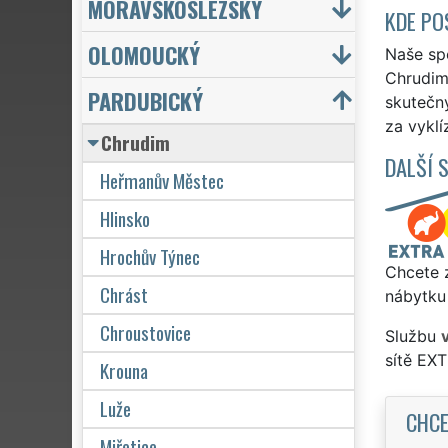
MORAVSKOSLEZSKÝ
KDE PO
OLOMOUCKÝ
Naše spo
Chrudim!
PARDUBICKÝ
skutečn
za vyklí
Chrudim
DALŠÍ 
Heřmanův Městec
Hlinsko
Hrochův Týnec
Chcete z
Chrást
nábytku 
Chroustovice
Službu
sítě EX
Krouna
Luže
CHCE
Miřetice