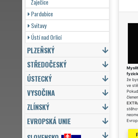
Zaječice
Pardubice
Svitavy
Ústí nad Orlicí
PLZEŇSKÝ
STŘEDOČESKÝ
Myslít
fyzic
ÚSTECKÝ
že bys
ve stě
VYSOČINA
Pokud 
člene
EXTR
ZLÍNSKÝ
stěhov
neome
EVROPSKÁ UNIE
Evrops
SLOVENSKO