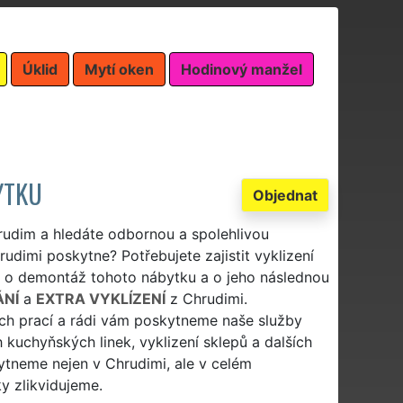
Úklid
Mytí oken
Hodinový manžel
YTKU
Objednat
rudim a hledáte odbornou a spolehlivou
rudimi poskytne? Potřebujete zajistit vyklizení
 o demontáž tohoto nábytku a o jeho následnou
ÁNÍ
a
EXTRA VYKLÍZENÍ
z Chrudimi.
ích prací a rádi vám poskytneme naše služby
 kuchyňských linek, vyklizení sklepů a dalších
kytneme nejen v Chrudimi, ale v celém
y zlikvidujeme.