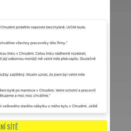
 v Chrudimi proběhlo naprosto bezchybně. Určitě budu
 chválíme všechny pracovníky této firmy.
u linku v Chrudimi. Celou linku nádherně rozebrali,
tili její odbornou montáž mě velmi mile překvapilo. Skutečně
služby zajištěný. Musím uznat, že jsem byl velmi mile
šem bytě po mamince v Chrudimi. Velmi ochotní a pracovití
 Děkujeme a moc moc chválíme.
ení veškerého starého nábytku z mého bytu v Chrudimi. Ještě
NÍ SÍTĚ