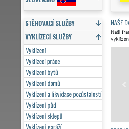
NAŠE D
STĚHOVACÍ SLUŽBY
Naši fra
VYKLÍZECÍ SLUŽBY
vyklízen
Vyklízení
VYKLÍZ
Vyklízecí práce
v Chrudimi a
Vyklízení bytů
jak pro jedn
EXTRA VYKLÍZ
Vyklízení domů
kvality. Na
Vyklízení a likvidace pozůstalostí
týdnu včetně
Vyklízení půd
Vyklízení sklepů
Vyklízení garáží