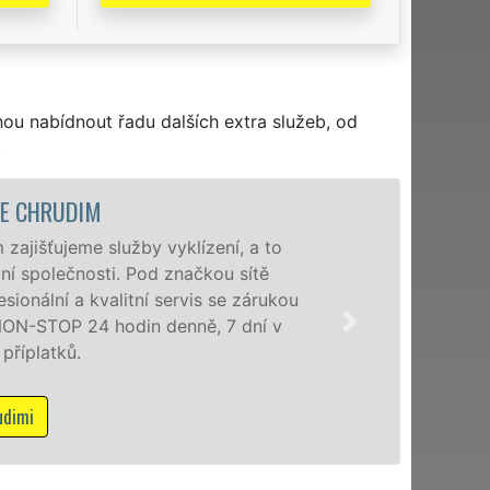
hou nabídnout řadu dalších extra služeb, od
.
VYKLÍZE
Společnost EXTRA V
poboček levné, přes
okolí. Poskytujeme
zárukou kvalitně o
Mám zá