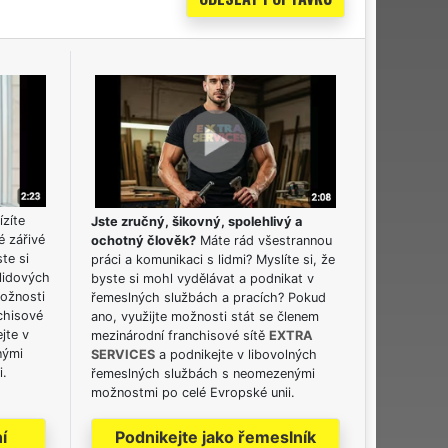
ízíte
Jste zručný, šikovný, spolehlivý a
é zářivé
ochotný člověk?
Máte rád všestrannou
ste si
práci a komunikaci s lidmi? Myslíte si, že
lidových
byste si mohl vydělávat a podnikat v
možnosti
řemeslných službách a pracích? Pokud
chisové
ano, využijte možnosti stát se členem
jte v
mezinárodní franchisové sítě
EXTRA
nými
SERVICES
a podnikejte v libovolných
i.
řemeslných službách s neomezenými
možnostmi po celé Evropské unii.
í
Podnikejte jako řemeslník