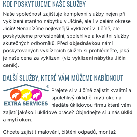
KDE POSKYTUJEME NAŠE SLUŽBY
Naše společnost zajišťuje komplexní služby nejen při
vyklizení starého nábytku v Jičíně, ale i v celém okrese
Jičín! Nenabízíme nejlevnější vyklízení v Jičíně, ale
poskytujeme profesionální, spolehlivé a kvalitní služby
skutečných odborníků. Před
objednávkou
námi
poskytovaných vyklízecích služeb si prohlédněte, jaká
je naše cena za vyklízení (viz
vyklízení nábytku Jičín
ceník
).
DALŠÍ SLUŽBY, KTERÉ VÁM MŮŽEME NABÍDNOUT
Přejete si v Jičíně zajistit kvalitní a
spolehlivý úklid či mytí oken a
hledáte úklidovou firmu která vám
zajistí jakékoli úklidové práce? Objednejte si u nás
úklid
a
mytí oken
.
Chcete zajistit malování, čištění odpadů, montáž