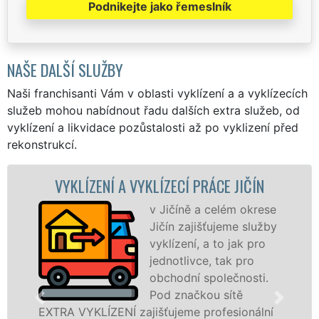
Podnikejte jako řemeslník
NAŠE DALŠÍ SLUŽBY
Naši franchisanti Vám v oblasti vyklízení a a vyklízecích
služeb mohou nabídnout řadu dalších extra služeb, od
vyklízení a likvidace pozůstalosti až po vyklizení před
rekonstrukcí.
Í A VYKLÍZECÍ PRÁCE JIČÍN
VYKLÍZECÍ
v Jičíně a celém okrese
Jičín zajišťujeme služby
vyklízení, a to jak pro
jednotlivce, tak pro
obchodní společnosti.
Pod značkou sítě
ENÍ zajišťujeme profesionální
v Jičíně a okolí