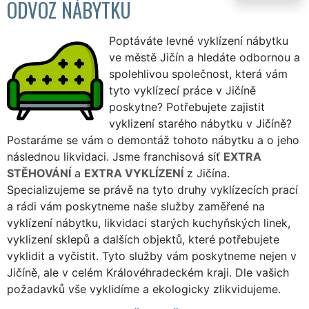
ODVOZ NÁBYTKU
Poptáváte levné vyklízení nábytku
ve městě Jičín a hledáte odbornou a
spolehlivou společnost, která vám
tyto vyklízecí práce v Jičíně
poskytne? Potřebujete zajistit
vyklizení starého nábytku v Jičíně?
Postaráme se vám o demontáž tohoto nábytku a o jeho
následnou likvidaci. Jsme franchisová síť
EXTRA
STĚHOVÁNÍ
a
EXTRA VYKLÍZENÍ
z Jičína.
Specializujeme se právě na tyto druhy vyklízecích prací
a rádi vám poskytneme naše služby zaměřené na
vyklízení nábytku, likvidaci starých kuchyňských linek,
vyklizení sklepů a dalších objektů, které potřebujete
vyklidit a vyčistit. Tyto služby vám poskytneme nejen v
Jičíně, ale v celém Královéhradeckém kraji. Dle vašich
požadavků vše vyklidíme a ekologicky zlikvidujeme.