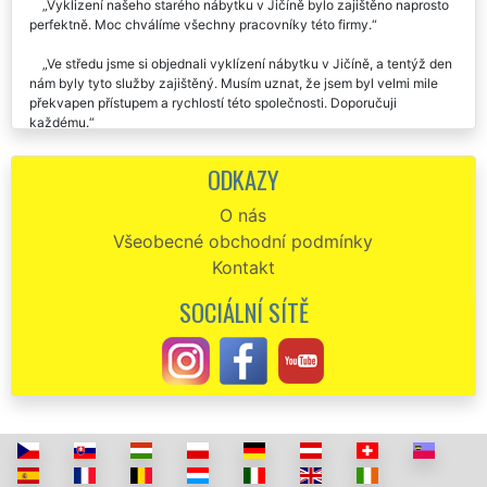
Vyklizení našeho starého nábytku v Jičíně bylo zajištěno naprosto
perfektně. Moc chválíme všechny pracovníky této firmy.
Ve středu jsme si objednali vyklízení nábytku v Jičíně, a tentýž den
nám byly tyto služby zajištěný. Musím uznat, že jsem byl velmi mile
překvapen přístupem a rychlostí této společnosti. Doporučuji
každému.
Vyklizení staré sedací soupravy v Jičíně. Vše proběhlo na
ODKAZY
jedničku.
O nás
Minulý týden nám firma EXTRA VYKLÍZENÍ zajišťovala vyklízení
Všeobecné obchodní podmínky
starého nábytku v našem bytě po mamince v Jičíně. Velmi ochotní a
pracovití zaměstnanci. Po vyklízení veškerého nábytku nám zajistili i
Kontakt
špičkové úklidové služby. Děkujeme a moc moc chválíme.
SOCIÁLNÍ SÍTĚ
Chtěla bych moc pochválit a poděkovat této společnosti, že se mi
postarali o vyklizení veškerého starého nábytku z mého bytu v Jičíně.
Ještě jednou děkuju a doporučuju.