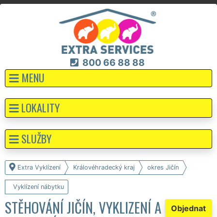
800 66 88 88
MENU
LOKALITY
SLUŽBY
Extra Vyklízení
Královéhradecký kraj
okres Jičín
Vyklízení nábytku
STĚHOVÁNÍ JIČÍN, VYKLIZENÍ A
Objednat