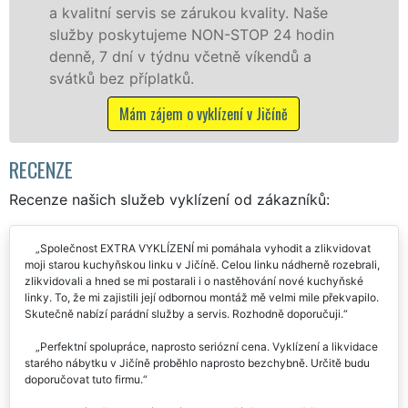
rvis se zárukou kvality. Naše
fyzickým, tak 
ytujeme NON-STOP 24 hodin
zárukou kvalit
 v týdnu včetně víkendů a
STOP bez dalšíc
íplatků.
Mám zájem 
 zájem o vyklízení v Jičíně
RECENZE
Recenze našich služeb vyklízení od zákazníků:
Společnost EXTRA VYKLÍZENÍ mi pomáhala vyhodit a zlikvidovat
moji starou kuchyňskou linku v Jičíně. Celou linku nádherně rozebrali,
zlikvidovali a hned se mi postarali i o nastěhování nové kuchyňské
linky. To, že mi zajistili její odbornou montáž mě velmi mile překvapilo.
Skutečně nabízí parádní služby a servis. Rozhodně doporučuji.
Perfektní spolupráce, naprosto seriózní cena. Vyklízení a likvidace
starého nábytku v Jičíně proběhlo naprosto bezchybně. Určitě budu
doporučovat tuto firmu.