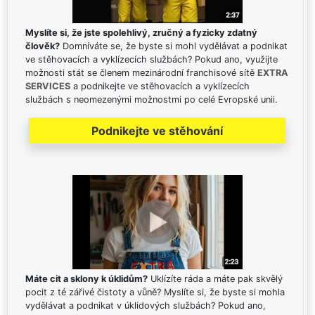
Myslíte si, že jste spolehlivý, zručný a fyzicky zdatný
člověk?
Domníváte se, že byste si mohl vydělávat a podnikat
ve stěhovacích a vyklízecích službách? Pokud ano, využijte
možnosti stát se členem mezinárodní franchisové sítě
EXTRA
SERVICES
a podnikejte ve stěhovacích a vyklízecích
službách s neomezenými možnostmi po celé Evropské unii.
Podnikejte ve stěhování
Máte cit a sklony k úklidům?
Uklízíte ráda a máte pak skvělý
pocit z té zářivé čistoty a vůně? Myslíte si, že byste si mohla
vydělávat a podnikat v úklidových službách? Pokud ano,