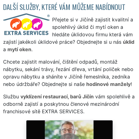
DALŠÍ SLUŽBY, KTERÉ VÁM MŮŽEME NABÍDNOUT
Přejete si v Jičíně zajistit kvalitní a
spolehlivý úklid či mytí oken a
hledáte úklidovou firmu která vám
zajistí jakékoli úklidové práce? Objednejte si u nás
úklid
a
mytí oken
.
Chcete zajistit malování, čištění odpadů, montáž
nábytku, sekání trávy, řezání dřeva, vrtání poliček nebo
opravu nábytku a sháníte v Jičíně řemeslníka, zedníka
nebo údržbáře? Objednejte si naše
hodinové manžely
!
Službu
vyklízení restaurací, barů Jičín
vám spolehlivě a
odborně zajistí a poskytnou členové mezinárodní
franchisové sítě EXTRA SERVICES.