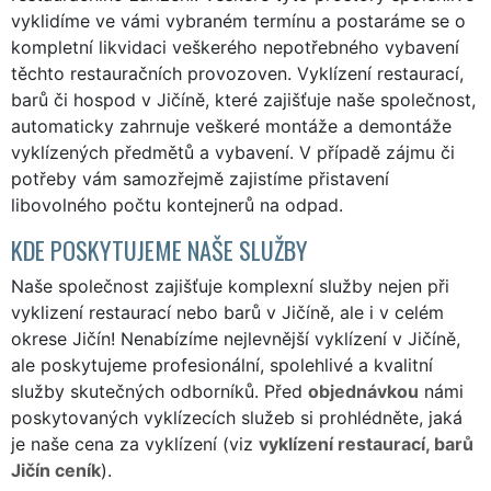
vyklidíme ve vámi vybraném termínu a postaráme se o
kompletní likvidaci veškerého nepotřebného vybavení
těchto restauračních provozoven. Vyklízení restaurací,
barů či hospod v Jičíně, které zajišťuje naše společnost,
automaticky zahrnuje veškeré montáže a demontáže
vyklízených předmětů a vybavení. V případě zájmu či
potřeby vám samozřejmě zajistíme přistavení
libovolného počtu kontejnerů na odpad.
KDE POSKYTUJEME NAŠE SLUŽBY
Naše společnost zajišťuje komplexní služby nejen při
vyklizení restaurací nebo barů v Jičíně, ale i v celém
okrese Jičín! Nenabízíme nejlevnější vyklízení v Jičíně,
ale poskytujeme profesionální, spolehlivé a kvalitní
služby skutečných odborníků. Před
objednávkou
námi
poskytovaných vyklízecích služeb si prohlédněte, jaká
je naše cena za vyklízení (viz
vyklízení restaurací, barů
Jičín ceník
).