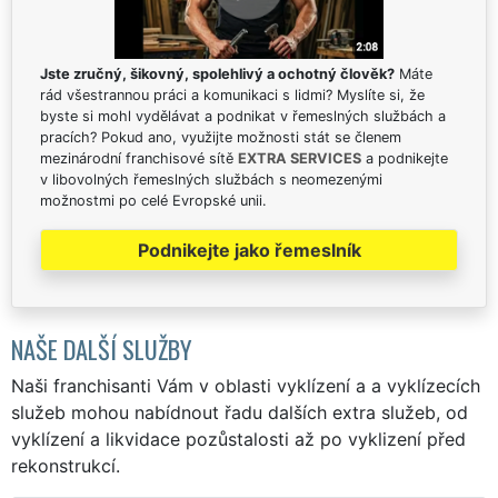
Jste zručný, šikovný, spolehlivý a ochotný člověk?
Máte
rád všestrannou práci a komunikaci s lidmi? Myslíte si, že
byste si mohl vydělávat a podnikat v řemeslných službách a
pracích? Pokud ano, využijte možnosti stát se členem
mezinárodní franchisové sítě
EXTRA SERVICES
a podnikejte
v libovolných řemeslných službách s neomezenými
možnostmi po celé Evropské unii.
Podnikejte jako řemeslník
NAŠE DALŠÍ SLUŽBY
Naši franchisanti Vám v oblasti vyklízení a a vyklízecích
služeb mohou nabídnout řadu dalších extra služeb, od
vyklízení a likvidace pozůstalosti až po vyklizení před
rekonstrukcí.