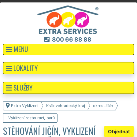
800 66 88 88
MENU
LOKALITY
SLUŽBY
Extra Vyklízení
Královéhradecký kraj
okres Jičín
Vyklízení restaurací, barů
STĚHOVÁNÍ JIČÍN, VYKLIZENÍ
Objednat