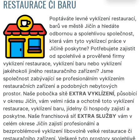
RESTAURACE ČI BARU
Poptáváte levné vyklízení restaurací,
barů ve městě Jičín a hledáte
odbornou a spolehlivou společnost,
která vám tyto vyklízecí práce v
Jičíně poskytne? Potřebujete zajistit
od spolehlivé a prověřené firmy
vyklizení restaurace, vyklizení baru nebo vyklizení
jakéhokoli jiného restauračního zařízení? Jsme
společnost zabývající se profesionálním vyklízením
restauračních zařízení a podobných nebytových
prostor. Naše pobočka sítě
EXTRA VYKLÍZENÍ
, působící
v okresu Jičín, vám velmi ráda a ochotně toto vyklízení
restaurace, vyklízení baru, jídelny či hospody zajistí a
poskytne. Naše franchisová síť
EXTRA SLUŽBY
vám v
celém okrese Jičín zajistí profesionální a
bezproblémové vyklizení libovolně velké restaurace či
restauračního zařízení. Veškeré tyto prostory spolehlivě