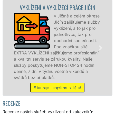
A VYKLÍZECÍ PRÁCE JIČÍN
VYKLÍZECÍ P
v Jičíně a celém okrese
S
Jičín zajišťujeme služby
VY
vyklízení, a to jak pro
pr
jednotlivce, tak pro
fr
obchodní společnosti.
le
Pod značkou sítě
pr
Í zajišťujeme profesionální
v Jičíně a okolí. 
s se zárukou kvality. Naše
fyzickým, tak pr
ujeme NON-STOP 24 hodin
zárukou kvalitně 
týdnu včetně víkendů a
STOP bez dalších p
latků.
Mám zájem o v
jem o vyklízení v Jičíně
RECENZE
Recenze našich služeb vyklízení od zákazníků: