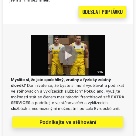
jsem s nimi seznámen.
Myslíte si, že jste spolehlivý, zručný a fyzicky zdatný
člověk?
Domníváte se, že byste si mohl vydělávat a podnikat
ve stěhovacích a vyklízecích službách? Pokud ano, využijte
možnosti stát se členem mezinárodní franchisové sítě
EXTRA
SERVICES
a podnikejte ve stěhovacích a vyklízecích
službách s neomezenými možnostmi po celé Evropské unii.
Podnikejte ve stěhování