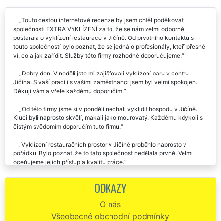
Touto cestou internetové recenze by jsem chtěl poděkovat
společnosti EXTRA VYKLÍZENÍ za to, že se nám velmi odborně
postarala o vyklízení restaurace v Jičíně. Od prvotního kontaktu s
touto společností bylo poznat, že se jedná o profesionály, kteří přesně
ví, co a jak zařídit. Služby této firmy rozhodně doporučujeme.
Dobrý den. V neděli jste mi zajišťovali vyklízení baru v centru
Jičína. S vaší prací i s vašimi zaměstnanci jsem byl velmi spokojen.
Děkuji vám a vřele každému doporučím.
Od této firmy jsme si v pondělí nechali vyklidit hospodu v Jičíně.
Kluci byli naprosto skvělí, makali jako mourovatý. Každému kdykoli s
čistým svědomím doporučím tuto firmu.
Vyklízení restauračních prostor v Jičíně proběhlo naprosto v
pořádku. Bylo poznat, že to tato společnost nedělala prvně. Velmi
oceňujeme jejich přístup a kvalitu práce.
Potřebovali jsme zlikvidovat a vyklidit polovinu naší restaurace v
ODKAZY
Jičíně, a druhou polovinu restauračního zařízení jsme potřebovali
přestěhovat. Kompletně o celý proces se nám postarala firma EXTRA
O nás
VYKLÍZENÍ. S jejich službami jsme byli velmi spokojeni. Výborná
Všeobecné obchodní podmínky
komunikativnost, lidský přístup, i cena za služby byla výborná.