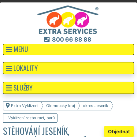
800 66 88 88
MENU
LOKALITY
SLUŽBY
Extra Vyklízení
Olomoucký kraj
okres Jeseník
Vyklízení restaurací, barů
STĚHOVÁNÍ JESENÍK,
Objednat