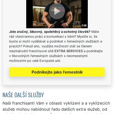
Jste zručný, šikovný, spolehlivý a ochotný člověk?
Máte
rád všestrannou práci a komunikaci s lidmi? Myslíte si, že
byste si mohl vydělávat a podnikat v řemeslných službách a
pracích? Pokud ano, využijte možnosti stát se členem
mezinárodní franchisové sítě
EXTRA SERVICES
a podnikejte
v libovolných řemeslných službách s neomezenými
možnostmi po celé Evropské unii.
Podnikejte jako řemeslník
NAŠE DALŠÍ SLUŽBY
Naši franchisanti Vám v oblasti vyklízení a a vyklízecích
služeb mohou nabídnout řadu dalších extra služeb, od