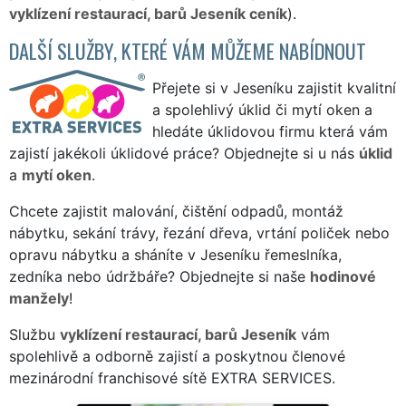
vyklízení restaurací, barů Jeseník ceník
).
DALŠÍ SLUŽBY, KTERÉ VÁM MŮŽEME NABÍDNOUT
Přejete si v Jeseníku zajistit kvalitní
a spolehlivý úklid či mytí oken a
hledáte úklidovou firmu která vám
zajistí jakékoli úklidové práce? Objednejte si u nás
úklid
a
mytí oken
.
Chcete zajistit malování, čištění odpadů, montáž
nábytku, sekání trávy, řezání dřeva, vrtání poliček nebo
opravu nábytku a sháníte v Jeseníku řemeslníka,
zedníka nebo údržbáře? Objednejte si naše
hodinové
manžely
!
Službu
vyklízení restaurací, barů Jeseník
vám
spolehlivě a odborně zajistí a poskytnou členové
mezinárodní franchisové sítě EXTRA SERVICES.