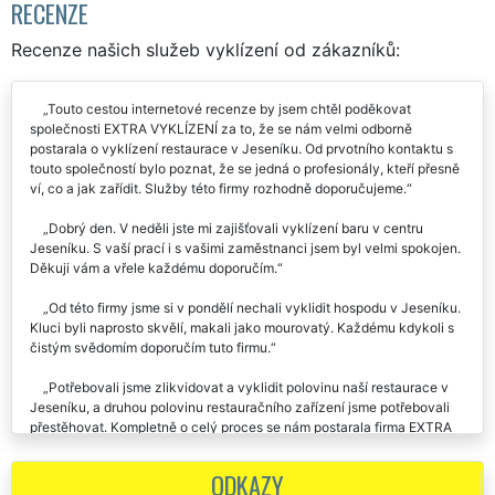
RECENZE
Recenze našich služeb vyklízení od zákazníků:
Touto cestou internetové recenze by jsem chtěl poděkovat
společnosti EXTRA VYKLÍZENÍ za to, že se nám velmi odborně
postarala o vyklízení restaurace v Jeseníku. Od prvotního kontaktu s
touto společností bylo poznat, že se jedná o profesionály, kteří přesně
ví, co a jak zařídit. Služby této firmy rozhodně doporučujeme.
Dobrý den. V neděli jste mi zajišťovali vyklízení baru v centru
Jeseníku. S vaší prací i s vašimi zaměstnanci jsem byl velmi spokojen.
Děkuji vám a vřele každému doporučím.
Od této firmy jsme si v pondělí nechali vyklidit hospodu v Jeseníku.
Kluci byli naprosto skvělí, makali jako mourovatý. Každému kdykoli s
čistým svědomím doporučím tuto firmu.
Potřebovali jsme zlikvidovat a vyklidit polovinu naší restaurace v
Jeseníku, a druhou polovinu restauračního zařízení jsme potřebovali
přestěhovat. Kompletně o celý proces se nám postarala firma EXTRA
VYKLÍZENÍ. S jejich službami jsme byli velmi spokojeni. Výborná
komunikativnost, lidský přístup, i cena za služby byla výborná.
ODKAZY
Doporučujeme.