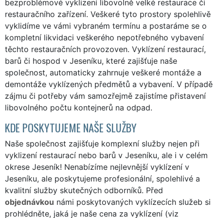
bezproblémové vyklizení libovolně velké restaurace či
restauračního zařízení. Veškeré tyto prostory spolehlivě
vyklidíme ve vámi vybraném termínu a postaráme se o
kompletní likvidaci veškerého nepotřebného vybavení
těchto restauračních provozoven. Vyklízení restaurací,
barů či hospod v Jeseníku, které zajišťuje naše
společnost, automaticky zahrnuje veškeré montáže a
demontáže vyklízených předmětů a vybavení. V případě
zájmu či potřeby vám samozřejmě zajistíme přistavení
libovolného počtu kontejnerů na odpad.
KDE POSKYTUJEME NAŠE SLUŽBY
Naše společnost zajišťuje komplexní služby nejen při
vyklizení restaurací nebo barů v Jeseníku, ale i v celém
okrese Jeseník! Nenabízíme nejlevnější vyklízení v
Jeseníku, ale poskytujeme profesionální, spolehlivé a
kvalitní služby skutečných odborníků. Před
objednávkou
námi poskytovaných vyklízecích služeb si
prohlédněte, jaká je naše cena za vyklízení (viz