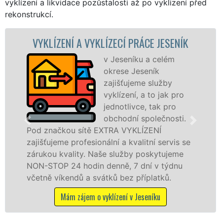
vyklízení a likvidace pozůstalosti až po vyklizení před
rekonstrukcí.
 VYKLÍZECÍ PRÁCE JESENÍK
VYKLÍZECÍ PR
v Jeseníku a celém
S
okrese Jeseník
VY
zajišťujeme služby
pr
vyklízení, a to jak pro
fr
jednotlivce, tak pro
le
obchodní společnosti.
pr
ítě EXTRA VYKLÍZENÍ
v Jeseníku a okolí
esionální a kvalitní servis se
jak fyzickým, tak
y. Naše služby poskytujeme
zárukou kvalitně 
din denně, 7 dní v týdnu
STOP bez dalších p
a svátků bez příplatků.
Mám zájem o vy
em o vyklízení v Jeseníku