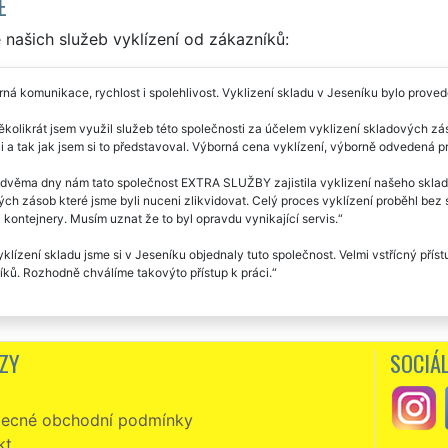
E
našich služeb vyklízení od zákazníků:
ná komunikace, rychlost i spolehlivost. Vyklizení skladu v Jeseníku bylo proved
ěkolikrát jsem využil služeb této společnosti za účelem vyklizení skladových zá
i a tak jak jsem si to představoval. Výborná cena vyklízení, výborně odvedená pr
dvěma dny nám tato společnost EXTRA SLUŽBY zajistila vyklizení našeho skladu 
ch zásob které jsme byli nuceni zlikvidovat. Celý proces vyklízení proběhl bez
i kontejnery. Musím uznat že to byl opravdu vynikající servis.
klízení skladu jsme si v Jeseníku objednaly tuto společnost. Velmi vstřícný pří
ků. Rozhodně chválíme takovýto přístup k práci.
ZY
SOCIÁL
ecné obchodní podmínky
kt