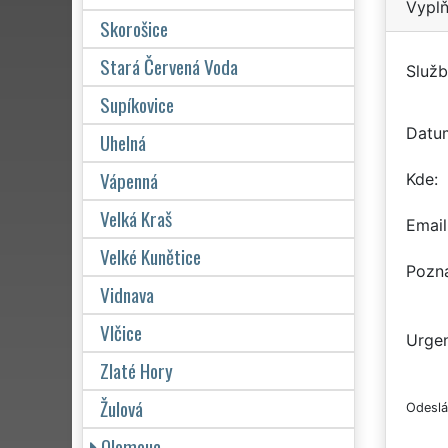
Vyplň
Skorošice
Stará Červená Voda
Služb
Supíkovice
Datu
Uhelná
Vápenná
Kde
Velká Kraš
Email
Velké Kunětice
Pozn
Vidnava
Vlčice
Urgen
Zlaté Hory
Žulová
Odeslá
Olomouc