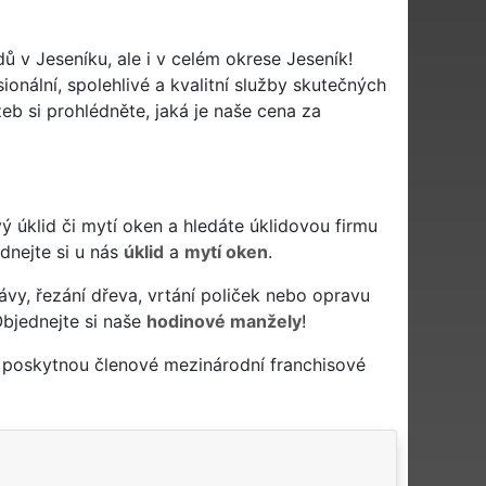
dů v Jeseníku, ale i v celém okrese Jeseník!
ionální, spolehlivé a kvalitní služby skutečných
b si prohlédněte, jaká je naše cena za
livý úklid či mytí oken a hledáte úklidovou firmu
ednejte si u nás
úklid
a
mytí oken
.
ávy, řezání dřeva, vrtání poliček nebo opravu
Objednejte si naše
hodinové manžely
!
a poskytnou členové mezinárodní franchisové