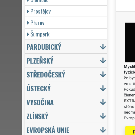
Prostějov
Přerov
Šumperk
PARDUBICKÝ
PLZEŇSKÝ
Myslít
STŘEDOČESKÝ
fyzic
že bys
ve stě
ÚSTECKÝ
Pokud 
člene
VYSOČINA
EXTR
stěhov
neome
ZLÍNSKÝ
Evrops
EVROPSKÁ UNIE