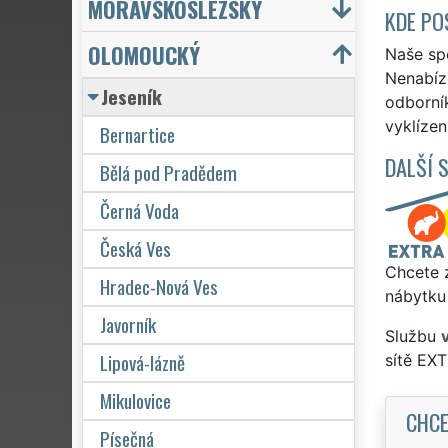
MORAVSKOSLEZSKÝ
KDE PO
OLOMOUCKÝ
Naše spo
Nenabízí
Jeseník
odborní
vyklízen
Bernartice
DALŠÍ 
Bělá pod Pradědem
Černá Voda
Česká Ves
Chcete z
Hradec-Nová Ves
nábytku 
Javorník
Službu
Lipová-lázně
sítě EX
Mikulovice
CHCE
Písečná