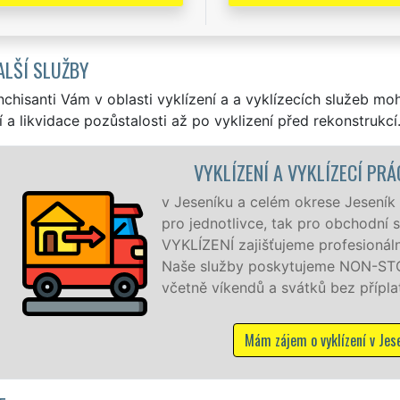
ALŠÍ SLUŽBY
nchisanti Vám v oblasti vyklízení a a vyklízecích služeb mo
í a likvidace pozůstalosti až po vyklizení před rekonstrukcí
VYKLÍZENÍ A VYKLÍZECÍ PRÁ
v Jeseníku a celém okrese Jeseník z
pro jednotlivce, tak pro obchodní 
VYKLÍZENÍ zajišťujeme profesionální 
Naše služby poskytujeme NON-STOP
včetně víkendů a svátků bez přípla
Mám zájem o vyklízení v Jes