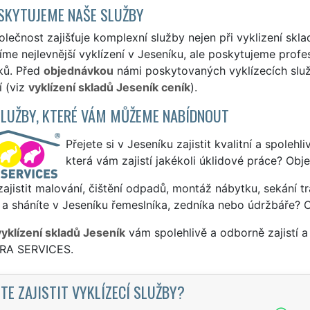
SKYTUJEME NAŠE SLUŽBY
lečnost zajišťuje komplexní služby nejen při vyklizení skla
me nejlevnější vyklízení v Jeseníku, ale poskytujeme profes
ků. Před
objednávkou
námi poskytovaných vyklízecích služe
í (viz
vyklízení skladů Jeseník ceník
).
SLUŽBY, KTERÉ VÁM MŮŽEME NABÍDNOUT
Přejete si v Jeseníku zajistit kvalitní a spoleh
která vám zajistí jakékoli úklidové práce? Obj
ajistit malování, čištění odpadů, montáž nábytku, sekání tr
a sháníte v Jeseníku řemeslníka, zedníka nebo údržbáře? 
vyklízení skladů Jeseník
vám spolehlivě a odborně zajistí 
TRA SERVICES.
TE ZAJISTIT VYKLÍZECÍ SLUŽBY?