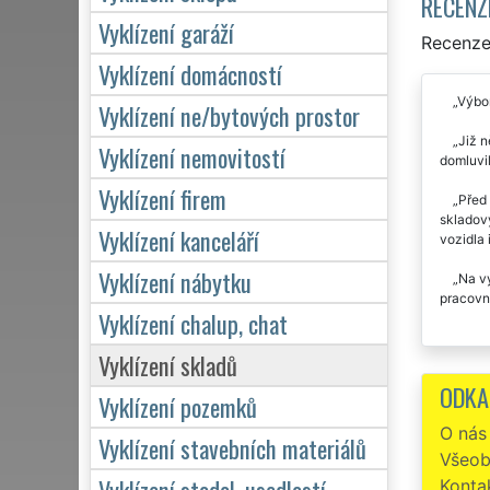
RECENZ
Vyklízení garáží
Recenze 
Vyklízení domácností
Výbor
Vyklízení ne/bytových prostor
Již n
Vyklízení nemovitostí
domluvil
Vyklízení firem
Před 
skladový
Vyklízení kanceláří
vozidla 
Vyklízení nábytku
Na vy
pracovní
Vyklízení chalup, chat
Vyklízení skladů
ODKA
Vyklízení pozemků
O nás
Vyklízení stavebních materiálů
Všeob
Vyklízení stodol, usedlostí
Konta