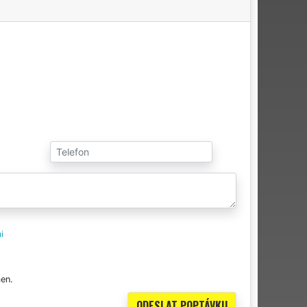
i
en.