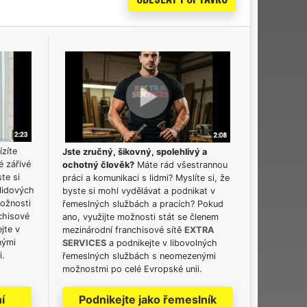
ízíte
Jste zručný, šikovný, spolehlivý a
é zářivé
ochotný člověk?
Máte rád všestrannou
ste si
práci a komunikaci s lidmi? Myslíte si, že
lidových
byste si mohl vydělávat a podnikat v
možnosti
řemeslných službách a pracích? Pokud
chisové
ano, využijte možnosti stát se členem
jte v
mezinárodní franchisové sítě
EXTRA
nými
SERVICES
a podnikejte v libovolných
i.
řemeslných službách s neomezenými
možnostmi po celé Evropské unii.
í
Podnikejte jako řemeslník