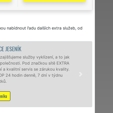
hou nabídnout řadu dalších extra služeb, od
.
CE JESENÍK
ajišťujeme služby vyklízení, a to jak
společnosti. Pod značkou sítě EXTRA
a kvalitní servis se zárukou kvality.
 24 hodin denně, 7 dní v týdnu
tků.
eníku