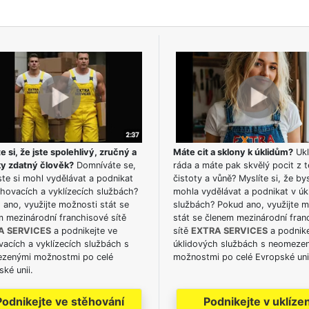
e si, že jste spolehlivý, zručný a
Máte cit a sklony k úklidům?
Ukl
ky zdatný člověk?
Domníváte se,
ráda a máte pak skvělý pocit z t
te si mohl vydělávat a podnikat
čistoty a vůně? Myslíte si, že by
hovacích a vyklízecích službách?
mohla vydělávat a podnikat v úk
ano, využijte možnosti stát se
službách? Pokud ano, využijte 
m mezinárodní franchisové sítě
stát se členem mezinárodní fran
A SERVICES
a podnikejte ve
sítě
EXTRA SERVICES
a podnike
acích a vyklízecích službách s
úklidových službách s neomeze
zenými možnostmi po celé
možnostmi po celé Evropské uni
ké unii.
Podnikejte ve stěhování
Podnikejte v uklízen