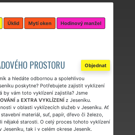
Úklid
Mytí oken
Hodinový manžel
KLADOVÉHO PROSTORU
Objednat
ník a hledáte odbornou a spolehlivou
eníku poskytne? Potřebujete zajistit vyklizení
rá by vám toto vyklízení zajistila? Jsme
OVÁNÍ
a
EXTRA VYKLÍZENÍ
z Jeseníku.
sti v oblasti vyklízecích služeb v Jeseníku. Ať
stavební materiál, suť, papír, dřevo či železo,
i nějaké starosti. O celý proces tohoto vyklízení
 Jeseníku, tak i v celém okrese Jeseník.