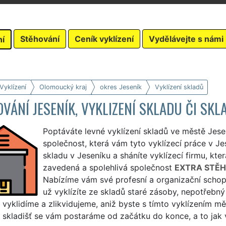
Stěhování
Ceník vyklízení
Vydělávejte s námi
ní
Vyklízení
Olomoucký kraj
okres Jeseník
Vyklízení skladů
VÁNÍ JESENÍK, VYKLIZENÍ SKLADU ČI S
Poptáváte levné vyklízení skladů ve městě Jese
společnost, která vám tyto vyklízecí práce v Jes
skladu v Jeseníku a sháníte vyklízecí firmu, kte
zavedená a spolehlivá společnost
EXTRA STĚH
Nabízíme vám své profesní a organizační schopno
už vyklízíte ze skladů staré zásoby, nepotřebný 
vyklidíme a zlikvidujeme, aniž byste s tímto vyklízením měl
 skladišť se vám postaráme od začátku do konce, a to jak v