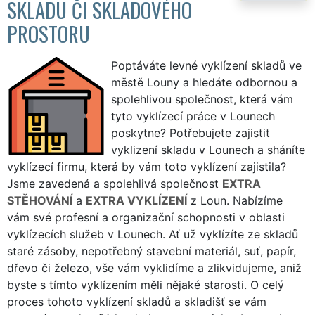
SKLADU ČI SKLADOVÉHO
PROSTORU
Poptáváte levné vyklízení skladů ve
městě Louny a hledáte odbornou a
spolehlivou společnost, která vám
tyto vyklízecí práce v Lounech
poskytne? Potřebujete zajistit
vyklizení skladu v Lounech a sháníte
vyklízecí firmu, která by vám toto vyklízení zajistila?
Jsme zavedená a spolehlivá společnost
EXTRA
STĚHOVÁNÍ
a
EXTRA VYKLÍZENÍ
z Loun. Nabízíme
vám své profesní a organizační schopnosti v oblasti
vyklízecích služeb v Lounech. Ať už vyklízíte ze skladů
staré zásoby, nepotřebný stavební materiál, suť, papír,
dřevo či železo, vše vám vyklidíme a zlikvidujeme, aniž
byste s tímto vyklízením měli nějaké starosti. O celý
proces tohoto vyklízení skladů a skladišť se vám