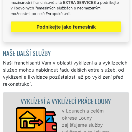
mezinárodní franchisové sítě
EXTRA SERVICES
a podnikejte
v libovolných řemeslných službách s neomezenými
možnostmi po celé Evropské unii.
Podnikejte jako řemeslník
NAŠE DALŠÍ SLUŽBY
Naši franchisanti Vám v oblasti vyklízení a a vyklízecích
služeb mohou nabídnout řadu dalších extra služeb, od
vyklízení a likvidace pozůstalosti až po vyklizení před
rekonstrukcí.
ÍZENÍ A VYKLÍZECÍ PRÁCE LOUNY
VYKLÍ
v Lounech a celém
okrese Louny
zajišťujeme služby
vyklízení, a to jak pro