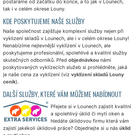
postaráme od začátku do konce, a to jak v Lounech,
tak i v celém okrese Louny.
KDE POSKYTUJEME NAŠE SLUŽBY
Naše společnost zajišťuje komplexní služby nejen při
vyklizení skladů v Lounech, ale i v celém okrese Louny!
Nenabízíme nejlevnější vyklízení v Lounech, ale
poskytujeme profesionální, spolehlivé a kvalitní služby
skutečných odborníků. Před
objednávkou
námi
poskytovaných vyklízecích služeb si prohlédněte, jaká
je naše cena za vyklízení (viz
vyklízení skladů Louny
ceník
).
DALŠÍ SLUŽBY, KTERÉ VÁM MŮŽEME NABÍDNOUT
Přejete si v Lounech zajistit kvalitní
a spolehlivý úklid či mytí oken a
hledáte úklidovou firmu která vám
zajistí jakékoli úklidové práce? Objednejte si u nás
úklid