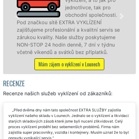
jednotlivce, tak pro
obchodní společnosti.
čkou sítě EXTRA VYKLÍZENÍ
v Lounech 
eme profesionální a kvalitní servis se
jak fyzick
 kvality. Naše služby poskytujeme
zárukou kv
P 24 hodin denně, 7 dní v týdnu
STOP bez d
íkendů a svátků bez příplatků.
Mám z
Mám zájem o vyklízení v Lounech
RECENZE
Recenze našich služeb vyklízení od zákazníků:
Před dvěma dny nám tato společnost EXTRA SLUŽBY zajistila
vyklizení našeho skladu v Lounech. Jednalo se o vyklízení a likvidaci
starých skladových zásob které jsme byli nuceni zlikvidovat. Celý
proces vyklízení proběhl bez sebemenších problémů. Firma nám
zajistila super pracovníky, vozidla i kontejnery. Musím uznat že to byl
opravdu vynikající servis.