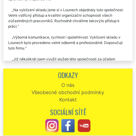
Na vyklízení skladu jsme si v Lounech objednaly tuto společnost.
Velmi vstřícný přístup a kvalitní organizační schopnosti všech
zúčastněných pracovníků. Rozhodně chválíme takovýto přístup k
práci.
Výborná komunikace, rychlost i spolehlivost. Vyklizení skladu v
Lounech bylo provedeno velmi odborně a profesionálně. Doporučuji
tuto firmu.
Již několikrát jsem využil služeb této společnosti za účelem
vyklizení skladových zásob v Lounech. Vždy bylo vše zařízeno tak
jak jsme se domluvili a tak jak jsem si to představoval. Výborná cena
ODKAZY
vyklízení, výborně odvedená práce, určitě doporučuju.
O nás
Všeobecné obchodní podmínky
Kontakt
SOCIÁLNÍ SÍTĚ