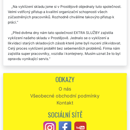
Na vyklízení skladu jsme si v Prostějově objednaly tuto společnost.
Velmi vstřícný přístup a kvalitní organizační schopnosti všech
zúčastněných pracovníků. Rozhodně chválíme takovýto přístup k
práci.
Před dvěma dny nám tato společnost EXTRA SLUŽBY zajistila
vyklizení našeho skladu v Prostějově. Jednalo se o vyklízení a
likvidaci starých skladových zásob které jsme byli nuceni zlikvidovat.
Celý proces vyklízení proběhl bez sebemenších problémů. Firma nám
zajistila super pracovníky, vozidla i kontejnery. Musím uznat že to byl
opravdu vynikající servis.
Výborná komunikace, rychlost i spolehlivost. Vyklizení skladu v
Prostějově bylo provedeno velmi odborně a profesionálně. Doporučuji
ODKAZY
tuto firmu.
O nás
Všeobecné obchodní podmínky
Kontakt
SOCIÁLNÍ SÍTĚ