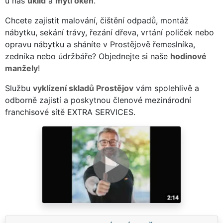
u nás
úklid
a
mytí oken
.
Chcete zajistit malování, čištění odpadů, montáž
nábytku, sekání trávy, řezání dřeva, vrtání poliček nebo
opravu nábytku a sháníte v Prostějově řemeslníka,
zedníka nebo údržbáře? Objednejte si naše
hodinové
manžely
!
Službu
vyklízení skladů Prostějov
vám spolehlivě a
odborně zajistí a poskytnou členové mezinárodní
franchisové sítě EXTRA SERVICES.