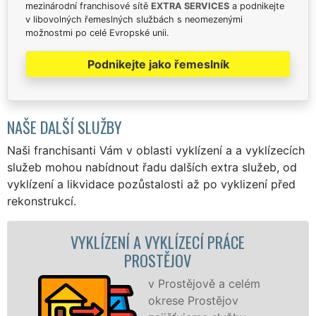
mezinárodní franchisové sítě
EXTRA SERVICES
a podnikejte
v libovolných řemeslných službách s neomezenými
možnostmi po celé Evropské unii.
Podnikejte jako řemeslník
NAŠE DALŠÍ SLUŽBY
Naši franchisanti Vám v oblasti vyklízení a a vyklízecích
služeb mohou nabídnout řadu dalších extra služeb, od
vyklízení a likvidace pozůstalosti až po vyklizení před
rekonstrukcí.
YKLÍZENÍ A VYKLÍZECÍ PRÁCE
VYKLÍZEC
PROSTĚJOV
v Prostějově a celém
okrese Prostějov