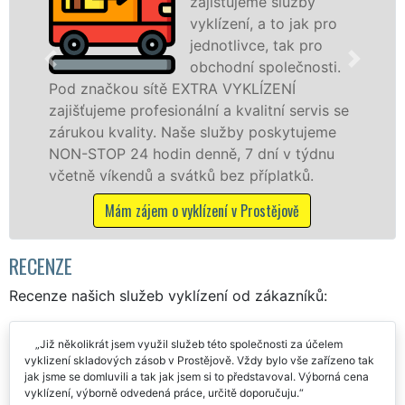
zajišťujeme služby
vyklízení, a to jak pro
jednotlivce, tak pro
v Prostějo
obchodní společnosti.
službu jak
čkou sítě EXTRA VYKLÍZENÍ
osobám se 
eme profesionální a kvalitní servis se
práce, a t
 kvality. Naše služby poskytujeme
P 24 hodin denně, 7 dní v týdnu
Mám zá
íkendů a svátků bez příplatků.
Mám zájem o vyklízení v Prostějově
RECENZE
Recenze našich služeb vyklízení od zákazníků:
Již několikrát jsem využil služeb této společnosti za účelem
vyklizení skladových zásob v Prostějově. Vždy bylo vše zařízeno tak
jak jsme se domluvili a tak jak jsem si to představoval. Výborná cena
vyklízení, výborně odvedená práce, určitě doporučuju.