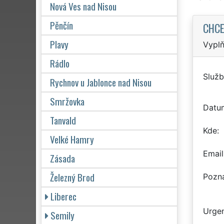
Nová Ves nad Nisou
Pěnčín
CHCE
Plavy
Vyplň
Rádlo
Služb
Rychnov u Jablonce nad Nisou
Smržovka
Datu
Tanvald
Kde
Velké Hamry
Email
Zásada
Železný Brod
Pozn
Liberec
Urgen
Semily