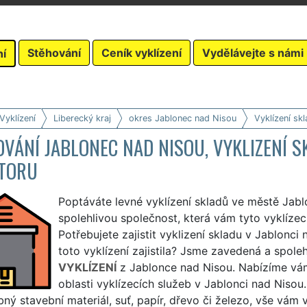
Stěhování
Ceník vyklízení
Vydělávejte s námi
ní
Vyklízení
Liberecký kraj
okres Jablonec nad Nisou
Vyklízení sk
VÁNÍ JABLONEC NAD NISOU, VYKLIZENÍ 
TORU
Poptáváte levné vyklízení skladů ve městě Jab
spolehlivou společnost, která vám tyto vyklíze
Potřebujete zajistit vyklizení skladu v Jablonci
toto vyklízení zajistila? Jsme zavedená a spole
VYKLÍZENÍ
z Jablonce nad Nisou. Nabízíme vám
oblasti vyklízecích služeb v Jablonci nad Nisou.
ný stavební materiál, suť, papír, dřevo či železo, vše vám v