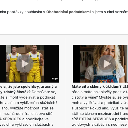
ním poptávky souhlasím s
Obchodními podmínkami
a jsem s nimi seznám
e si, že jste spolehlivý, zručný a
Máte cit a sklony k úklidům?
Ukl
ky zdatný člověk?
Domníváte se,
ráda a máte pak skvělý pocit z t
te si mohl vydělávat a podnikat
čistoty a vůně? Myslíte si, že by
hovacích a vyklízecích službách?
mohla vydělávat a podnikat v úk
ano, využijte možnosti stát se
službách? Pokud ano, využijte 
m mezinárodní franchisové sítě
stát se členem mezinárodní fran
A SERVICES
a podnikejte ve
sítě
EXTRA SERVICES
a podnike
acích a vyklízecích službách s
úklidových službách s neomeze