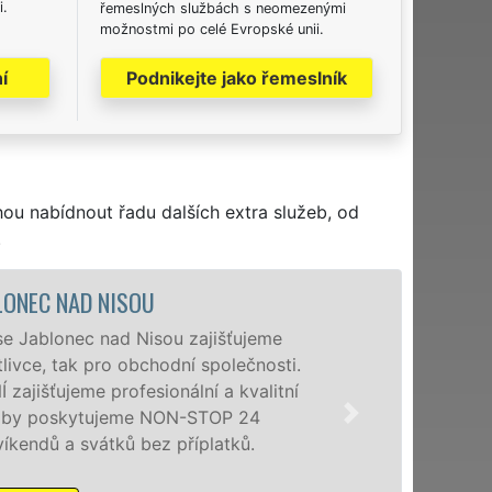
i.
řemeslných službách s neomezenými
možnostmi po celé Evropské unii.
í
Podnikejte jako řemeslník
hou nabídnout řadu dalších extra služeb, od
.
VYKLÍ
šťujeme
Společnos
olečnosti.
poboček l
 kvalitní
nad Nisou
OP 24
osobám se
tků.
příplatků.