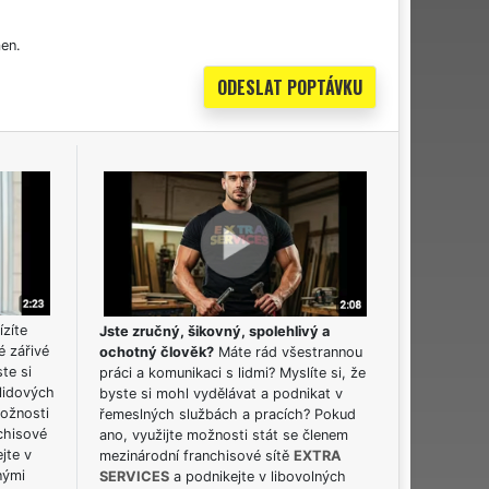
en.
ízíte
Jste zručný, šikovný, spolehlivý a
é zářivé
ochotný člověk?
Máte rád všestrannou
ste si
práci a komunikaci s lidmi? Myslíte si, že
lidových
byste si mohl vydělávat a podnikat v
možnosti
řemeslných službách a pracích? Pokud
chisové
ano, využijte možnosti stát se členem
jte v
mezinárodní franchisové sítě
EXTRA
nými
SERVICES
a podnikejte v libovolných