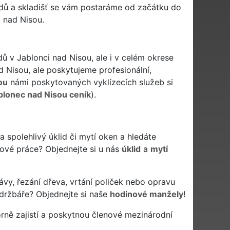
ladů a skladišť se vám postaráme od začátku do
c nad Nisou.
dů v Jablonci nad Nisou, ale i v celém okrese
d Nisou, ale poskytujeme profesionální,
ou
námi poskytovaných vyklízecích služeb si
ablonec nad Nisou ceník
).
í a spolehlivý úklid či mytí oken a hledáte
idové práce? Objednejte si u nás
úklid
a
mytí
ávy, řezání dřeva, vrtání poliček nebo opravu
údržbáře? Objednejte si naše
hodinové manžely
!
rně zajistí a poskytnou členové mezinárodní