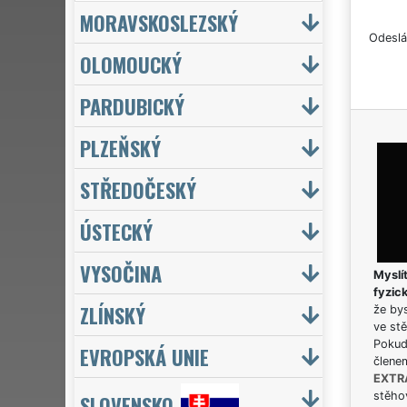
MORAVSKOSLEZSKÝ
Odeslá
OLOMOUCKÝ
PARDUBICKÝ
PLZEŇSKÝ
STŘEDOČESKÝ
ÚSTECKÝ
VYSOČINA
Myslít
fyzic
ZLÍNSKÝ
že bys
ve stě
Pokud 
EVROPSKÁ UNIE
člene
EXTR
stěhov
SLOVENSKO