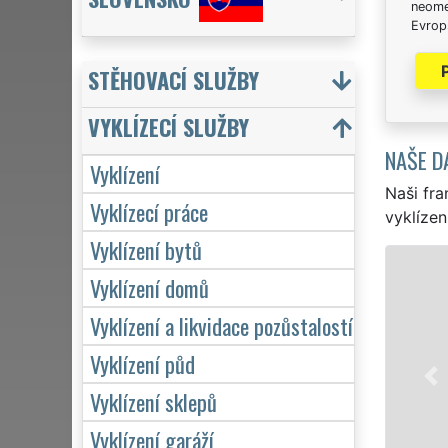
neome
Evrops
STĚHOVACÍ SLUŽBY
VYKLÍZECÍ SLUŽBY
NAŠE D
Vyklízení
Naši fra
Vyklízecí práce
vyklízen
Vyklízení bytů
VYKL
Vyklízení domů
v 
Vyklízení a likvidace pozůstalostí
sl
Po
Vyklízení půd
se
Vyklízení sklepů
ho
Vyklízení garáží