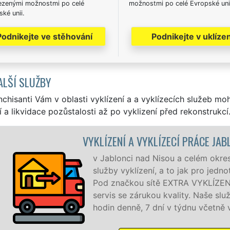
zenými možnostmi po celé
možnostmi po celé Evropské uni
ké unii.
Podnikejte ve stěhování
Podnikejte v uklízen
ALŠÍ SLUŽBY
nchisanti Vám v oblasti vyklízení a a vyklízecích služeb mo
í a likvidace pozůstalosti až po vyklizení před rekonstrukcí
ÍZENÍ A VYKLÍZECÍ PRÁCE JABLONEC NAD NISOU
Jablonci nad Nisou a celém okrese Jablonec nad Nisou zaji
užby vyklízení, a to jak pro jednotlivce, tak pro obchodní sp
d značkou sítě EXTRA VYKLÍZENÍ zajišťujeme profesionální a
rvis se zárukou kvality. Naše služby poskytujeme NON-ST
din denně, 7 dní v týdnu včetně víkendů a svátků bez přípla