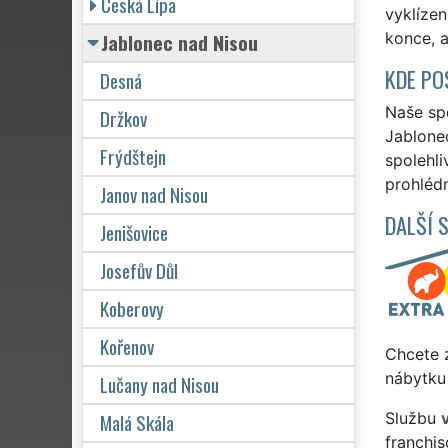
Česká Lípa
vyklízen
Jablonec nad Nisou
konce, a
KDE PO
Desná
Naše spo
Držkov
Jablonec
Frýdštejn
spolehli
prohlédn
Janov nad Nisou
DALŠÍ 
Jenišovice
Josefův Důl
Koberovy
Kořenov
Chcete z
nábytku 
Lučany nad Nisou
Malá Skála
Službu
franchi