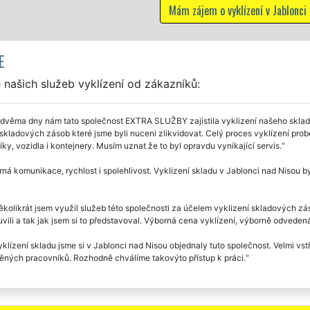
Mám zájem o vyklízení v Jablonci nad Nisou
E
našich služeb vyklízení od zákazníků:
dvěma dny nám tato společnost EXTRA SLUŽBY zajistila vyklizení našeho skladu 
skladových zásob které jsme byli nuceni zlikvidovat. Celý proces vyklízení pro
ky, vozidla i kontejnery. Musím uznat že to byl opravdu vynikající servis.
ná komunikace, rychlost i spolehlivost. Vyklizení skladu v Jablonci nad Nisou b
ěkolikrát jsem využil služeb této společnosti za účelem vyklizení skladových zá
vili a tak jak jsem si to představoval. Výborná cena vyklízení, výborně odvedená
klízení skladu jsme si v Jablonci nad Nisou objednaly tuto společnost. Velmi vst
ěných pracovníků. Rozhodně chválíme takovýto přístup k práci.