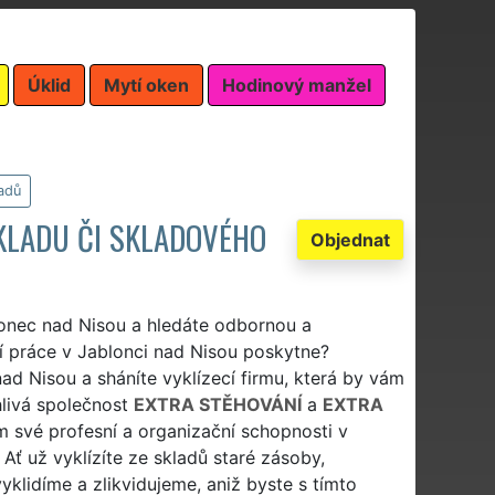
Úklid
Mytí oken
Hodinový manžel
ladů
SKLADU ČI SKLADOVÉHO
Objednat
lonec nad Nisou a hledáte odbornou a
cí práce v Jablonci nad Nisou poskytne?
 nad Nisou a sháníte vyklízecí firmu, která by vám
hlivá společnost
EXTRA STĚHOVÁNÍ
a
EXTRA
 své profesní a organizační schopnosti v
 Ať už vyklízíte ze skladů staré zásoby,
yklidíme a zlikvidujeme, aniž byste s tímto