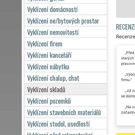
Vyklízení domácností
Vyklízení ne/bytových prostor
RECENZ
Vyklízení nemovitostí
Recenze 
Vyklízení firem
Vyklízení kanceláří
Před 
starých 
pracovní
Vyklízení nábytku
Výbor
Vyklízení chalup, chat
firmu.
Vyklízení skladů
Již n
se domlu
Vyklízení pozemků
Na vy
Vyklízení stavebních materiálů
zúčastn
Vyklízení stodol, usedlostí
Vyklízení před rekonstrukcí