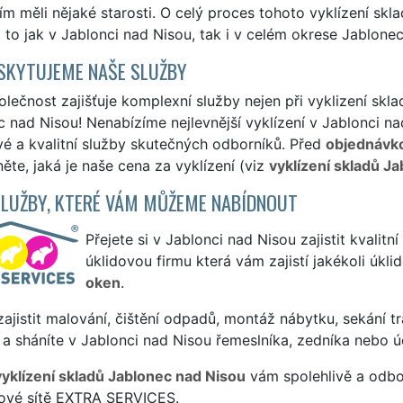
ím měli nějaké starosti. O celý proces tohoto vyklízení sk
 to jak v Jablonci nad Nisou, tak i v celém okrese Jablone
SKYTUJEME NAŠE SLUŽBY
lečnost zajišťuje komplexní služby nejen při vyklizení skla
 nad Nisou! Nenabízíme nejlevnější vyklízení v Jablonci na
vé a kvalitní služby skutečných odborníků. Před
objednávk
ěte, jaká je naše cena za vyklízení (viz
vyklízení skladů J
SLUŽBY, KTERÉ VÁM MŮŽEME NABÍDNOUT
Přejete si v Jablonci nad Nisou zajistit kvalitn
úklidovou firmu která vám zajistí jakékoli úkl
oken
.
ajistit malování, čištění odpadů, montáž nábytku, sekání tr
a sháníte v Jablonci nad Nisou řemeslníka, zedníka nebo 
vyklízení skladů Jablonec nad Nisou
vám spolehlivě a odbo
sové sítě EXTRA SERVICES.