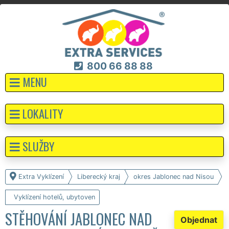
800 66 88 88
MENU
LOKALITY
SLUŽBY
Extra Vyklízení
Liberecký kraj
okres Jablonec nad Nisou
Vyklízení hotelů, ubytoven
STĚHOVÁNÍ JABLONEC NAD
Objednat