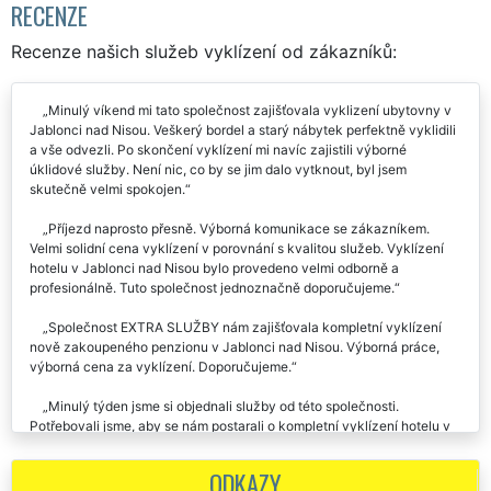
RECENZE
Recenze našich služeb vyklízení od zákazníků:
Minulý víkend mi tato společnost zajišťovala vyklizení ubytovny v
Jablonci nad Nisou. Veškerý bordel a starý nábytek perfektně vyklidili
a vše odvezli. Po skončení vyklízení mi navíc zajistili výborné
úklidové služby. Není nic, co by se jim dalo vytknout, byl jsem
skutečně velmi spokojen.
Příjezd naprosto přesně. Výborná komunikace se zákazníkem.
Velmi solidní cena vyklízení v porovnání s kvalitou služeb. Vyklízení
hotelu v Jablonci nad Nisou bylo provedeno velmi odborně a
profesionálně. Tuto společnost jednoznačně doporučujeme.
Společnost EXTRA SLUŽBY nám zajišťovala kompletní vyklízení
nově zakoupeného penzionu v Jablonci nad Nisou. Výborná práce,
výborná cena za vyklízení. Doporučujeme.
Minulý týden jsme si objednali služby od této společnosti.
Potřebovali jsme, aby se nám postarali o kompletní vyklízení hotelu v
Jablonci nad Nisou. Předběžně jsme počítali, že vyklízecí práce budou
trvat zhruba 3 týdny. Bylo opravdu velké překvapení, že společnost
ODKAZY
EXTRA SLUŽBY nám byla schopná veškeré vyklízecí práce celého