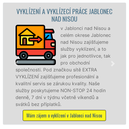
A VYKLÍZECÍ PRÁCE JABLONEC
VYKLÍZECÍ P
NAD NISOU
v Jablonci nad Nisou a
celém okrese Jablonec
nad Nisou zajišťujeme
služby vyklízení, a to
jak pro jednotlivce, tak
pro obchodní
 Pod značkou sítě EXTRA
v Jablonci nad 
jišťujeme profesionální a
tuto službu jak
is se zárukou kvality. Naše
osobám se záru
ytujeme NON-STOP 24 hodin
práce, a to NON
 v týdnu včetně víkendů a
Mám zájem o vykl
íplatků.
 o vyklízení v Jablonci nad Nisou