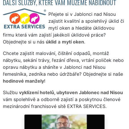
DALŠÍ SLUŽBY, KTERÉ VÁM MŮŽEME NABÍDNOUT
Přejete si v Jablonci nad Nisou
zajistit kvalitní a spolehlivý úklid či
mytí oken a hledáte úklidovou
firmu která vám zajistí jakékoli úklidové práce?
Objednejte si u nás
úklid
a
mytí oken
.
Chcete zajistit malování, čištění odpadů, montáž
nábytku, sekání trávy, řezání dřeva, vrtání poliček nebo
opravu nábytku a sháníte v Jablonci nad Nisou
řemeslníka, zedníka nebo údržbáře? Objednejte si naše
hodinové manžely
!
Službu
vyklízení hotelů, ubytoven Jablonec nad Nisou
vám spolehlivě a odborně zajistí a poskytnou členové
mezinárodní franchisové sítě EXTRA SERVICES.