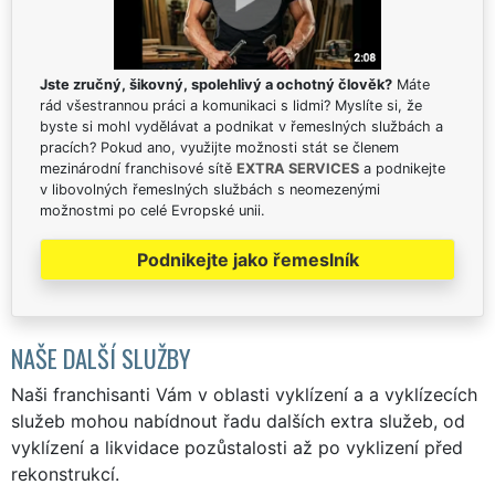
Jste zručný, šikovný, spolehlivý a ochotný člověk?
Máte
rád všestrannou práci a komunikaci s lidmi? Myslíte si, že
byste si mohl vydělávat a podnikat v řemeslných službách a
pracích? Pokud ano, využijte možnosti stát se členem
mezinárodní franchisové sítě
EXTRA SERVICES
a podnikejte
v libovolných řemeslných službách s neomezenými
možnostmi po celé Evropské unii.
Podnikejte jako řemeslník
NAŠE DALŠÍ SLUŽBY
Naši franchisanti Vám v oblasti vyklízení a a vyklízecích
služeb mohou nabídnout řadu dalších extra služeb, od
vyklízení a likvidace pozůstalosti až po vyklizení před
rekonstrukcí.