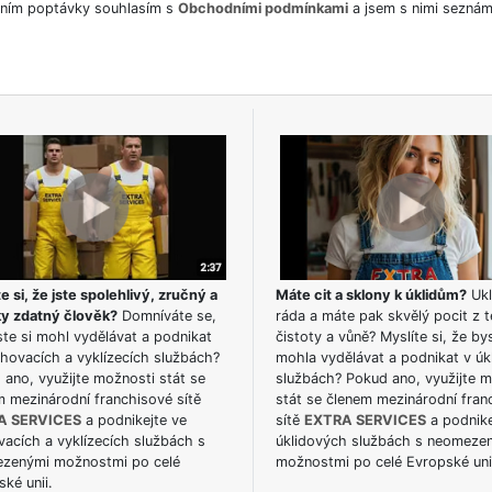
ním poptávky souhlasím s
Obchodními podmínkami
a jsem s nimi seznám
e si, že jste spolehlivý, zručný a
Máte cit a sklony k úklidům?
Ukl
ky zdatný člověk?
Domníváte se,
ráda a máte pak skvělý pocit z t
te si mohl vydělávat a podnikat
čistoty a vůně? Myslíte si, že by
hovacích a vyklízecích službách?
mohla vydělávat a podnikat v úk
ano, využijte možnosti stát se
službách? Pokud ano, využijte 
m mezinárodní franchisové sítě
stát se členem mezinárodní fran
A SERVICES
a podnikejte ve
sítě
EXTRA SERVICES
a podnike
acích a vyklízecích službách s
úklidových službách s neomeze
zenými možnostmi po celé
možnostmi po celé Evropské uni
ké unii.