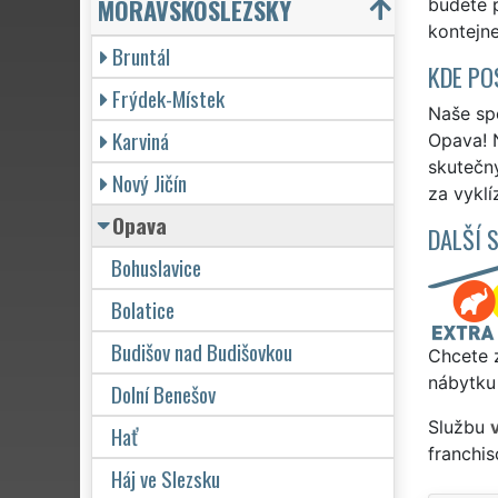
MORAVSKOSLEZSKÝ
budete p
kontejne
Bruntál
KDE PO
Frýdek-Místek
Naše spo
Karviná
Opava! N
skutečn
Nový Jičín
za vyklí
Opava
DALŠÍ 
Bohuslavice
Bolatice
Budišov nad Budišovkou
Chcete z
nábytku
Dolní Benešov
Službu
Hať
franchi
Háj ve Slezsku