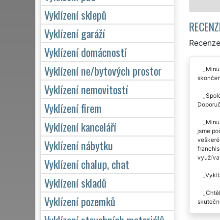
Vyklízení sklepů
RECENZ
Vyklízení garáží
Recenze 
Vyklízení domácností
Vyklízení ne/bytových prostor
Minul
skončení
Vyklízení nemovitostí
Spol
Vyklízení firem
Doporuč
Minul
Vyklízení kanceláří
jsme po
veškeré 
Vyklízení nábytku
franchis
využívat
Vyklízení chalup, chat
Vyklí
Vyklízení skladů
Chtěl
Vyklízení pozemků
skutečně
Vyklízení stavebních materiálů
Příje