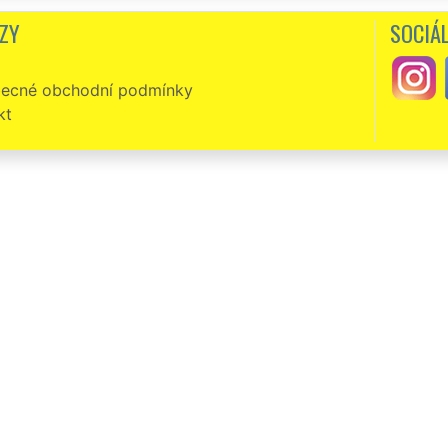
ovedeno velmi odborně a profesionálně. Tuto společnost jednoznačně doporučuj
ZY
SOCIÁL
ecné obchodní podmínky
kt