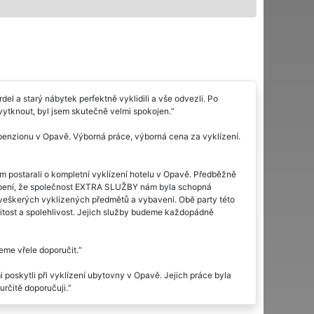
el a starý nábytek perfektně vyklidili a vše odvezli. Po
o vytknout, byl jsem skutečně velmi spokojen.
nzionu v Opavě. Výborná práce, výborná cena za vyklízení.
ám postarali o kompletní vyklízení hotelu v Opavě. Předběžně
kvapení, že společnost EXTRA SLUŽBY nám byla schopná
ce veškerých vyklizených předmětů a vybavení. Obě party této
covitost a spolehlivost. Jejich služby budeme každopádně
eme vřele doporučit.
oskytli při vyklízení ubytovny v Opavě. Jejich práce byla
určitě doporučuji.
zení v porovnání s kvalitou služeb. Vyklízení hotelu v Opavě