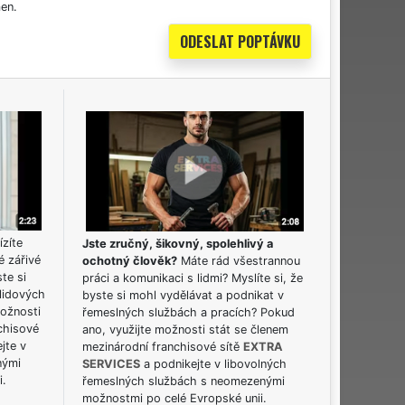
en.
ízíte
Jste zručný, šikovný, spolehlivý a
é zářivé
ochotný člověk?
Máte rád všestrannou
ste si
práci a komunikaci s lidmi? Myslíte si, že
lidových
byste si mohl vydělávat a podnikat v
možnosti
řemeslných službách a pracích? Pokud
chisové
ano, využijte možnosti stát se členem
jte v
mezinárodní franchisové sítě
EXTRA
nými
SERVICES
a podnikejte v libovolných
i.
řemeslných službách s neomezenými
možnostmi po celé Evropské unii.