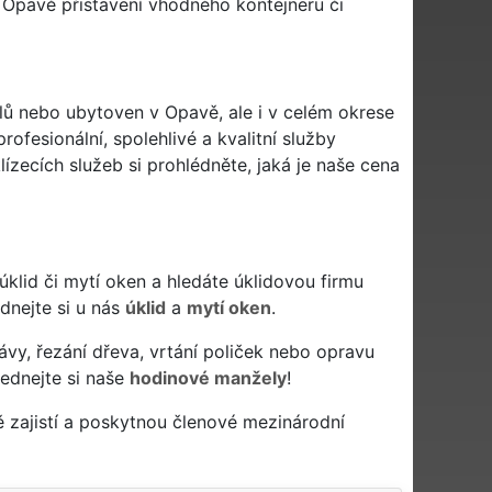
 Opavě přistavení vhodného kontejneru či
elů nebo ubytoven v Opavě, ale i v celém okrese
ofesionální, spolehlivé a kvalitní služby
zecích služeb si prohlédněte, jaká je naše cena
ý úklid či mytí oken a hledáte úklidovou firmu
ednejte si u nás
úklid
a
mytí oken
.
ávy, řezání dřeva, vrtání poliček nebo opravu
ednejte si naše
hodinové manžely
!
 zajistí a poskytnou členové mezinárodní