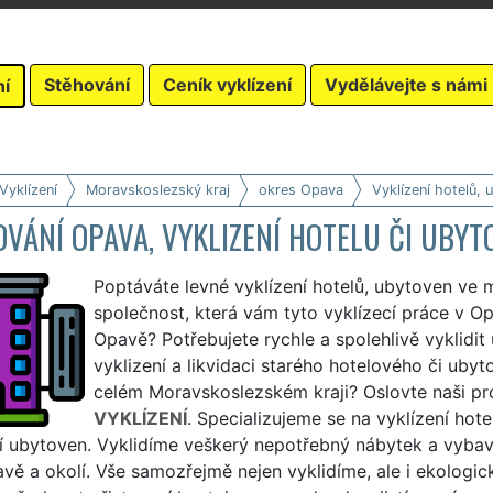
Stěhování
Ceník vyklízení
Vydělávejte s námi
ní
Vyklízení
Moravskoslezský kraj
okres Opava
Vyklízení hotelů, 
VÁNÍ OPAVA, VYKLIZENÍ HOTELU ČI UBYT
Poptáváte levné vyklízení hotelů, ubytoven ve
společnost, která vám tyto vyklízecí práce v Op
Opavě? Potřebujete rychle a spolehlivě vyklidi
vyklizení a likvidaci starého hotelového či ub
celém Moravskoslezském kraji? Oslovte naši pr
VYKLÍZENÍ
. Specializujeme se na vyklízení hote
í ubytoven. Vyklidíme veškerý nepotřebný nábytek a vybave
vě a okolí. Vše samozřejmě nejen vyklidíme, ale i ekologi