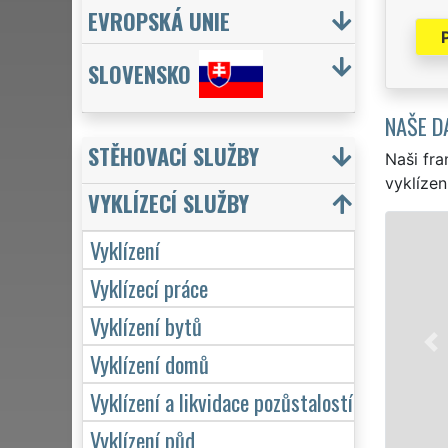
EVROPSKÁ UNIE
SLOVENSKO
NAŠE D
STĚHOVACÍ SLUŽBY
Naši fra
vyklízen
VYKLÍZECÍ SLUŽBY
VYKLÍ
Vyklízení
v Opavě a ce
Vyklízecí práce
pro jednotl
Vyklízení bytů
VYKLÍZENÍ za
Naše služby
Vyklízení domů
včetně víken
Vyklízení a likvidace pozůstalostí
Vyklízení půd