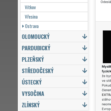
Odeslá
Vítkov
Vřesina
Ostrava
OLOMOUCKÝ
PARDUBICKÝ
PLZEŇSKÝ
Myslít
STŘEDOČESKÝ
fyzic
že bys
ÚSTECKÝ
ve stě
Pokud 
člene
VYSOČINA
EXTR
stěhov
ZLÍNSKÝ
neome
Evrops