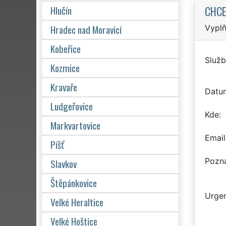
CHCE
Hlučín
Hradec nad Moravicí
Vyplň
Kobeřice
Služb
Kozmice
Kravaře
Datu
Ludgeřovice
Kde
Markvartovice
Email
Píšť
Pozn
Slavkov
Štěpánkovice
Urgen
Velké Heraltice
Velké Hoštice