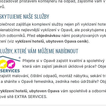
ožadovat přistavení kontejneru na odpad, zajistíme vám v
rů.
SKYTUJEME NAŠE SLUŽBY
lečnost zajišťuje komplexní služby nejen při vyklizení hot
enabízíme nejlevnější vyklízení v Opavě, ale poskytujeme pr
ých odborníků. Před
objednávkou
námi poskytovaných vyklí
zení (viz
vyklízení hotelů, ubytoven Opava ceník
).
SLUŽBY, KTERÉ VÁM MŮŽEME NABÍDNOUT
Přejete si v Opavě zajistit kvalitní a spolehliv
která vám zajistí jakékoli úklidové práce? Obj
ajistit malování, čištění odpadů, montáž nábytku, sekání tr
 a sháníte v Opavě řemeslníka, zedníka nebo údržbáře? Obj
vyklízení hotelů, ubytoven Opava
vám spolehlivě a odborně
sové sítě EXTRA SERVICES.