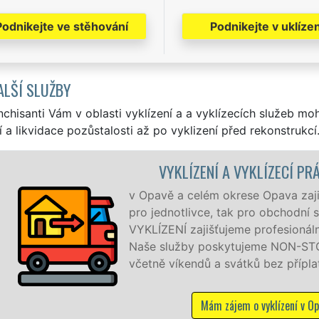
Podnikejte ve stěhování
Podnikejte v uklízen
ALŠÍ SLUŽBY
nchisanti Vám v oblasti vyklízení a a vyklízecích služeb mo
í a likvidace pozůstalosti až po vyklizení před rekonstrukcí
ZENÍ A VYKLÍZECÍ PRÁCE OPAVA
lém okrese Opava zajišťujeme služby vyklízení, a to jak
ivce, tak pro obchodní společnosti. Pod značkou sítě EXTRA
jišťujeme profesionální a kvalitní servis se zárukou kvality.
 poskytujeme NON-STOP 24 hodin denně, 7 dní v týdnu
dů a svátků bez příplatků.
Mám zájem o vyklízení v Opavě