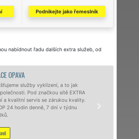
í
Podnikejte jako řemeslník
hou nabídnout řadu dalších extra služeb, od
.
VYKLÍZ
Společnost EXTRA V
poboček levné, přes
okolí. Poskytujeme
zárukou kvalitně o
Mám z