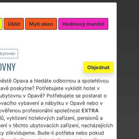
Úklid
Mytí oken
Hodinový manžel
ubytoven
OVNY
Objednat
 městě Opava a hledáte odbornou a spolehlivou
avě poskytne? Potřebujete vyklidit hotel v
t ubytovnu v Opavě? Potřebujete se postarat o
ytovacího vybavení a nábytku v Opavě nebo v
ověřenou profesionální společnost
EXTRA
lů, vyklízení hotelových zařízení, pensionů a
ní v těchto ubytovacích zařízení, nacházejících
cky zlikvidujeme. Bude-li potřeba nebo pokud