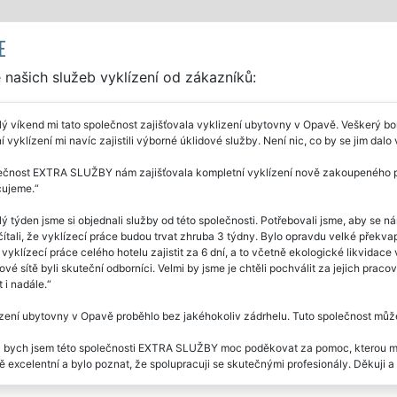
E
našich služeb vyklízení od zákazníků:
ý víkend mi tato společnost zajišťovala vyklizení ubytovny v Opavě. Veškerý bord
 vyklízení mi navíc zajistili výborné úklidové služby. Není nic, co by se jim dal
ečnost EXTRA SLUŽBY nám zajišťovala kompletní vyklízení nově zakoupeného pe
ujeme.
ý týden jsme si objednali služby od této společnosti. Potřebovali jsme, aby se n
čítali, že vyklízecí práce budou trvat zhruba 3 týdny. Bylo opravdu velké pře
vyklízecí práce celého hotelu zajistit za 6 dní, a to včetně ekologické likvida
ové sítě byli skuteční odborníci. Velmi by jsme je chtěli pochválit za jejich pra
 i nadále.
zení ubytovny v Opavě proběhlo bez jakéhokoliv zádrhelu. Tuto společnost můž
 bych jsem této společnosti EXTRA SLUŽBY moc poděkovat za pomoc, kterou mi p
 excelentní a bylo poznat, že spolupracuji se skutečnými profesionály. Děkuji a 
zd naprosto přesně. Výborná komunikace se zákazníkem. Velmi solidní cena vyklí