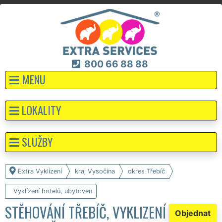
800 66 88 88
MENU
LOKALITY
SLUŽBY
Extra Vyklízení
kraj Vysočina
okres Třebíč
Vyklízení hotelů, ubytoven
STĚHOVÁNÍ TŘEBÍČ, VYKLIZENÍ
Objednat