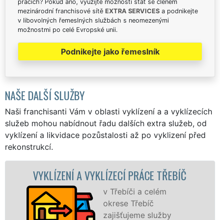
pracích? Pokud ano, využijte možnosti stát se členem
mezinárodní franchisové sítě
EXTRA SERVICES
a podnikejte
v libovolných řemeslných službách s neomezenými
možnostmi po celé Evropské unii.
Podnikejte jako řemeslník
NAŠE DALŠÍ SLUŽBY
Naši franchisanti Vám v oblasti vyklízení a a vyklízecích
služeb mohou nabídnout řadu dalších extra služeb, od
vyklízení a likvidace pozůstalosti až po vyklizení před
rekonstrukcí.
ZENÍ A VYKLÍZECÍ PRÁCE TŘEBÍČ
VYKLÍZ
v Třebíči a celém
okrese Třebíč
zajišťujeme služby