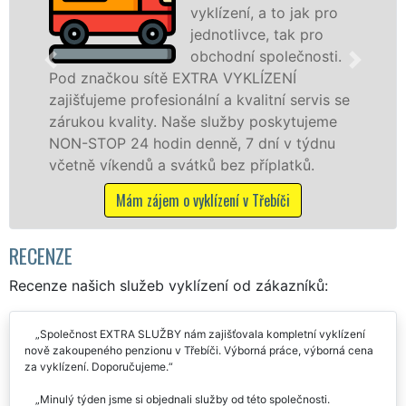
vyklízení, a to jak pro
jednotlivce, tak pro
obchodní společnosti.
čkou sítě EXTRA VYKLÍZENÍ
v Třebíči a
eme profesionální a kvalitní servis se
jak fyzick
 kvality. Naše služby poskytujeme
zárukou kv
P 24 hodin denně, 7 dní v týdnu
STOP bez d
íkendů a svátků bez příplatků.
Mám 
Mám zájem o vyklízení v Třebíči
RECENZE
Recenze našich služeb vyklízení od zákazníků:
Společnost EXTRA SLUŽBY nám zajišťovala kompletní vyklízení
nově zakoupeného penzionu v Třebíči. Výborná práce, výborná cena
za vyklízení. Doporučujeme.
Minulý týden jsme si objednali služby od této společnosti.