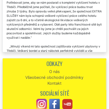
Potřebovali jsme, aby se nám postarali o kompletní vyklízení hotelu v
Třebíči. Předběžně jsme počítali, že vyklízecí práce budou trvat
zhruba 3 týdny. Bylo opravdu velké překvapení, že společnost EXTRA
SLUŽBY nám byla schopná veškeré vyklízecí práce celého hotelu
zajistit za 6 dní, a to včetně ekologické likvidace veškerých
vyklizených předmětů a vybavení. Obě party této franchisové sítě byli
skuteční odborníci. Velmi by jsme je chtěli pochválit za jejich
pracovitost a spolehlivost. Jejich služby budeme každopádně
využívat i nadále.
Minulý víkend mi tato společnost zajišťovala vyklizení ubytovny v
Třebíči. Veškerý bordel a starý nábytek perfektně vyklidili a vše
odvezli. Po skončení vyklízení mi navíc zajistili výborné úklidové
služby. Není nic, co by se jim dalo vytknout, byl jsem skutečně velmi
ODKAZY
spokojen.
O nás
Vyklízení ubytovny v Třebíči proběhlo bez jakéhokoliv zádrhelu.
Všeobecné obchodní podmínky
Tuto společnost můžeme vřele doporučit.
Kontakt
Chtěl bych jsem této společnosti EXTRA SLUŽBY moc poděkovat
za pomoc, kterou mi poskytli při vyklízení ubytovny v Třebíči. Jejich
SOCIÁLNÍ SÍTĚ
práce byla skutečně excelentní a bylo poznat, že spolupracuji se
skutečnými profesionály. Děkuji a určitě doporučuji.
Příjezd naprosto přesně. Výborná komunikace se zákazníkem.