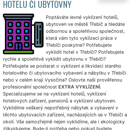
HOTELU ČI UBYTOVNY
Poptáváte levné vyklízení hotelů,
ubytoven ve městě Třebíč a hledáte
odbornou a spolehlivou společnost,
která vám tyto vyklízecí práce v
Třebíči poskytne? Potřebujete
vyklidit hotel v Třebíči? Potřebujete
rychle a spolehlivě vyklidit ubytovnu v Třebíči?
Potřebujete se postarat o vyklizení a likvidaci starého
hotelového či ubytovacího vybavení a nábytku v Třebíči
nebo v celém kraji Vysočina? Oslovte naši prověřenou
profesionální společnost
EXTRA VYKLÍZENÍ
.
Specializujeme se na vyklízení hotelů, vyklízení
hotelových zařízení, pensionů a vyklízení ubytoven.
Vyklidíme veškerý nepotřebný nábytek a vybavení v
těchto ubytovacích zařízení, nacházejících se v Třebíči a
okolí. Vše samozřejmě nejen vyklidíme, ale i ekologicky
zlikvidujeme. Bude-li potřeba nebo pokud budete