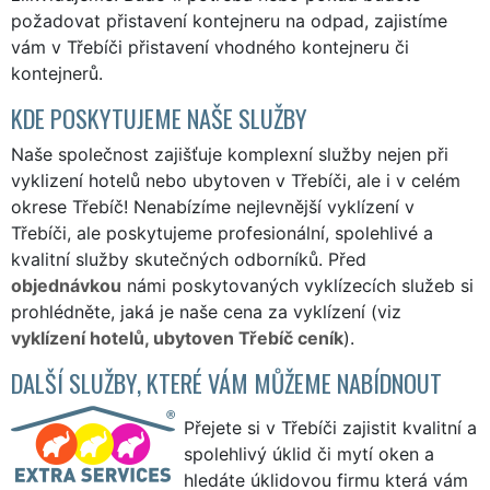
požadovat přistavení kontejneru na odpad, zajistíme
vám v Třebíči přistavení vhodného kontejneru či
kontejnerů.
KDE POSKYTUJEME NAŠE SLUŽBY
Naše společnost zajišťuje komplexní služby nejen při
vyklizení hotelů nebo ubytoven v Třebíči, ale i v celém
okrese Třebíč! Nenabízíme nejlevnější vyklízení v
Třebíči, ale poskytujeme profesionální, spolehlivé a
kvalitní služby skutečných odborníků. Před
objednávkou
námi poskytovaných vyklízecích služeb si
prohlédněte, jaká je naše cena za vyklízení (viz
vyklízení hotelů, ubytoven Třebíč ceník
).
DALŠÍ SLUŽBY, KTERÉ VÁM MŮŽEME NABÍDNOUT
Přejete si v Třebíči zajistit kvalitní a
spolehlivý úklid či mytí oken a
hledáte úklidovou firmu která vám