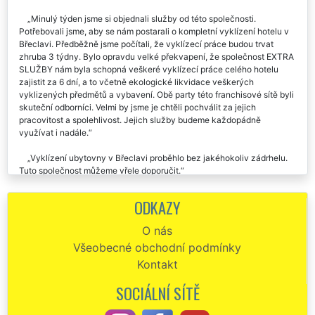
Minulý týden jsme si objednali služby od této společnosti.
Potřebovali jsme, aby se nám postarali o kompletní vyklízení hotelu v
Břeclavi. Předběžně jsme počítali, že vyklízecí práce budou trvat
zhruba 3 týdny. Bylo opravdu velké překvapení, že společnost EXTRA
SLUŽBY nám byla schopná veškeré vyklízecí práce celého hotelu
zajistit za 6 dní, a to včetně ekologické likvidace veškerých
vyklizených předmětů a vybavení. Obě party této franchisové sítě byli
skuteční odborníci. Velmi by jsme je chtěli pochválit za jejich
pracovitost a spolehlivost. Jejich služby budeme každopádně
využívat i nadále.
Vyklízení ubytovny v Břeclavi proběhlo bez jakéhokoliv zádrhelu.
Tuto společnost můžeme vřele doporučit.
Chtěl bych jsem této společnosti EXTRA SLUŽBY moc poděkovat
ODKAZY
za pomoc, kterou mi poskytli při vyklízení ubytovny v Břeclavi. Jejich
práce byla skutečně excelentní a bylo poznat, že spolupracuji se
O nás
skutečnými profesionály. Děkuji a určitě doporučuji.
Všeobecné obchodní podmínky
Minulý víkend mi tato společnost zajišťovala vyklizení ubytovny v
Kontakt
Břeclavi. Veškerý bordel a starý nábytek perfektně vyklidili a vše
odvezli. Po skončení vyklízení mi navíc zajistili výborné úklidové
SOCIÁLNÍ SÍTĚ
služby. Není nic, co by se jim dalo vytknout, byl jsem skutečně velmi
spokojen.