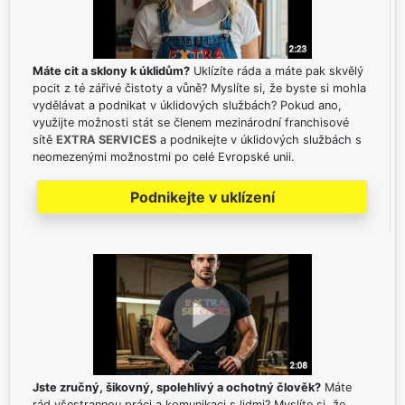
Máte cit a sklony k úklidům?
Uklízíte ráda a máte pak skvělý
pocit z té zářivé čistoty a vůně? Myslíte si, že byste si mohla
vydělávat a podnikat v úklidových službách? Pokud ano,
využijte možnosti stát se členem mezinárodní franchisové
sítě
EXTRA SERVICES
a podnikejte v úklidových službách s
neomezenými možnostmi po celé Evropské unii.
Podnikejte v uklízení
Jste zručný, šikovný, spolehlivý a ochotný člověk?
Máte
rád všestrannou práci a komunikaci s lidmi? Myslíte si, že