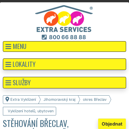
800 66 88 88
MENU
LOKALITY
SLUŽBY
Extra Vyklízení
Jihomoravský kraj
okres Břeclav
Vyklízení hotelů, ubytoven
STĚHOVÁNÍ BŘECLAV,
Objednat