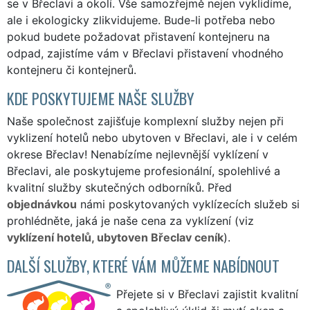
se v Břeclavi a okolí. Vše samozřejmě nejen vyklidíme,
ale i ekologicky zlikvidujeme. Bude-li potřeba nebo
pokud budete požadovat přistavení kontejneru na
odpad, zajistíme vám v Břeclavi přistavení vhodného
kontejneru či kontejnerů.
KDE POSKYTUJEME NAŠE SLUŽBY
Naše společnost zajišťuje komplexní služby nejen při
vyklizení hotelů nebo ubytoven v Břeclavi, ale i v celém
okrese Břeclav! Nenabízíme nejlevnější vyklízení v
Břeclavi, ale poskytujeme profesionální, spolehlivé a
kvalitní služby skutečných odborníků. Před
objednávkou
námi poskytovaných vyklízecích služeb si
prohlédněte, jaká je naše cena za vyklízení (viz
vyklízení hotelů, ubytoven Břeclav ceník
).
DALŠÍ SLUŽBY, KTERÉ VÁM MŮŽEME NABÍDNOUT
Přejete si v Břeclavi zajistit kvalitní