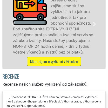
zajišťujeme služby
vyklízení, a to jak pro
jednotlivce, tak pro
obchodní společnosti.
ou sítě EXTRA VYKLÍZENÍ
v Břeclavi a 
 profesionální a kvalitní servis se
jak fyzickým
ality. Naše služby poskytujeme
zárukou kval
24 hodin denně, 7 dní v týdnu
STOP bez dalš
endů a svátků bez příplatků.
Mám záje
ám zájem o vyklízení v Břeclavi
RECENZE
Recenze našich služeb vyklízení od zákazníků:
Společnost EXTRA SLUŽBY nám zajišťovala kompletní vyklízení
nově zakoupeného penzionu v Břeclavi. Výborná práce, výborná cena
za vyklízení. Doporučujeme.