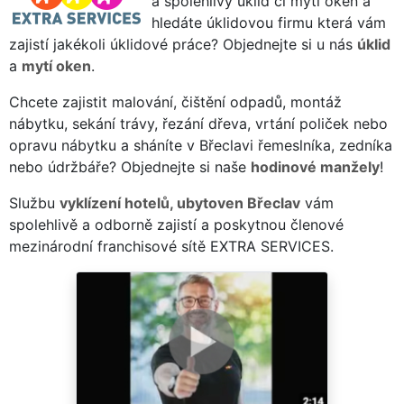
a spolehlivý úklid či mytí oken a
hledáte úklidovou firmu která vám
zajistí jakékoli úklidové práce? Objednejte si u nás
úklid
a
mytí oken
.
Chcete zajistit malování, čištění odpadů, montáž
nábytku, sekání trávy, řezání dřeva, vrtání poliček nebo
opravu nábytku a sháníte v Břeclavi řemeslníka, zedníka
nebo údržbáře? Objednejte si naše
hodinové manžely
!
Službu
vyklízení hotelů, ubytoven Břeclav
vám
spolehlivě a odborně zajistí a poskytnou členové
mezinárodní franchisové sítě EXTRA SERVICES.