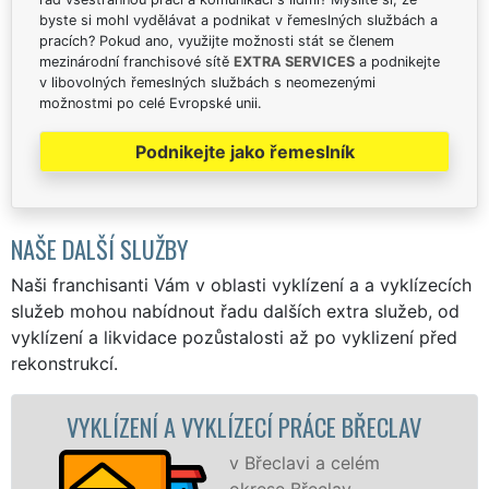
byste si mohl vydělávat a podnikat v řemeslných službách a
pracích? Pokud ano, využijte možnosti stát se členem
mezinárodní franchisové sítě
EXTRA SERVICES
a podnikejte
v libovolných řemeslných službách s neomezenými
možnostmi po celé Evropské unii.
Podnikejte jako řemeslník
NAŠE DALŠÍ SLUŽBY
Naši franchisanti Vám v oblasti vyklízení a a vyklízecích
služeb mohou nabídnout řadu dalších extra služeb, od
vyklízení a likvidace pozůstalosti až po vyklizení před
rekonstrukcí.
NÍ A VYKLÍZECÍ PRÁCE BŘECLAV
VYKLÍZEC
v Břeclavi a celém
okrese Břeclav