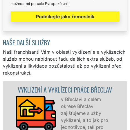
možnostmi po celé Evropské unii.
Podnikejte jako řemeslník
NAŠE DALŠÍ SLUŽBY
Naši franchisanti Vám v oblasti vyklízení a a vyklízecích
služeb mohou nabídnout řadu dalších extra služeb, od
vyklízení a likvidace pozůstalosti až po vyklizení před
rekonstrukcí.
 VYKLÍZECÍ PRÁCE BŘECLAV
VYKLÍZECÍ PR
v Břeclavi a celém
S
okrese Břeclav
VY
zajišťujeme služby
pr
vyklízení, a to jak pro
fr
jednotlivce, tak pro
le