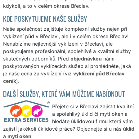
kdykoli, a to v celém okrese Břeclav.
KDE POSKYTUJEME NAŠE SLUŽBY
Naše společnost zajišťuje komplexní služby nejen při
vyklizení půd v Břeclavi, ale i v celém okrese Břeclav!
Nenabízíme nejlevnější vyklízení v Břeclavi, ale
poskytujeme profesionální, spolehlivé a kvalitní služby
skutečných odborníků. Před
objednávkou
námi
poskytovaných vyklízecích služeb si prohlédněte, jaká
je naše cena za vyklízení (viz
vyklízení půd Břeclav
ceník
).
DALŠÍ SLUŽBY, KTERÉ VÁM MŮŽEME NABÍDNOUT
Přejete si v Břeclavi zajistit kvalitní
a spolehlivý úklid či mytí oken a
hledáte úklidovou firmu která vám
zajistí jakékoli úklidové práce? Objednejte si u nás
úklid
a
mytí oken
.