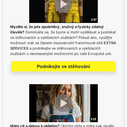
Myslíte si, že jste spolehlivý, zručný a fyzicky zdatný
člověk?
Domníváte se, že byste si mohl vydělávat a podnikat
ve stěhovacích a vyklízecích službách? Pokud ano, využijte
možnosti stát se členem mezinárodní franchisové sítě
EXTRA
SERVICES
a podnikejte ve stěhovacích a vyklízecích
službách s neomezenými možnostmi po celé Evropské unii.
Podnikejte ve stěhování
Máte cit a sklony k úklidům?
Uklízíte ráda a máte pak skvělý