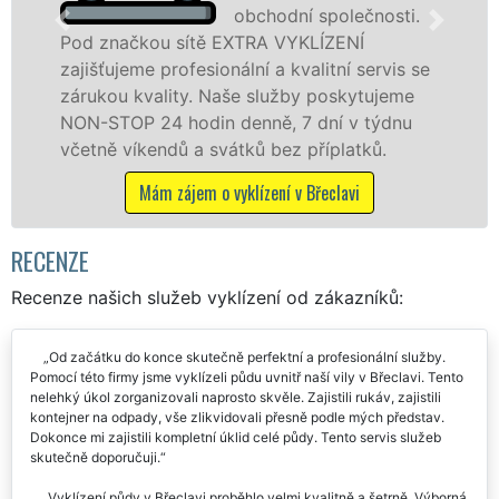
obchodní společnosti.
pr
ítě EXTRA VYKLÍZENÍ
v Břeclavi a okolí
esionální a kvalitní servis se
jak fyzickým, tak
y. Naše služby poskytujeme
zárukou kvalitně 
din denně, 7 dní v týdnu
STOP bez dalších p
a svátků bez příplatků.
Mám zájem o vy
em o vyklízení v Břeclavi
RECENZE
Recenze našich služeb vyklízení od zákazníků:
Od začátku do konce skutečně perfektní a profesionální služby.
Pomocí této firmy jsme vyklízeli půdu uvnitř naší vily v Břeclavi. Tento
nelehký úkol zorganizovali naprosto skvěle. Zajistili rukáv, zajistili
kontejner na odpady, vše zlikvidovali přesně podle mých představ.
Dokonce mi zajistili kompletní úklid celé půdy. Tento servis služeb
skutečně doporučuji.
Vyklízení půdy v Břeclavi proběhlo velmi kvalitně a šetrně. Výborná