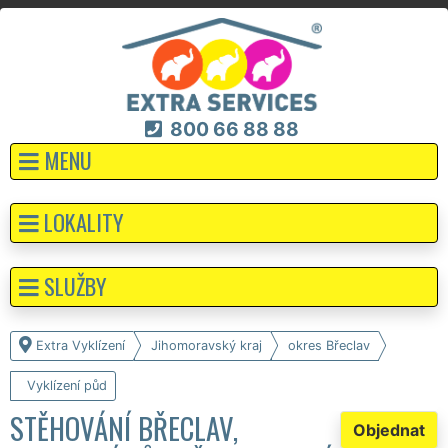
800 66 88 88
MENU
LOKALITY
SLUŽBY
Extra Vyklízení
Jihomoravský kraj
okres Břeclav
Vyklízení půd
STĚHOVÁNÍ BŘECLAV,
Objednat