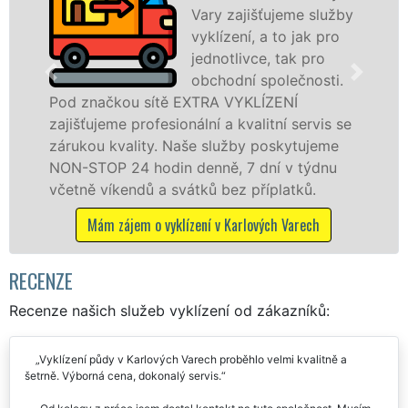
Vary zajišťujeme služby
vyklízení, a to jak pro
jednotlivce, tak pro
obchodní společnosti.
čkou sítě EXTRA VYKLÍZENÍ
v Karlovýc
eme profesionální a kvalitní servis se
tuto služb
 kvality. Naše služby poskytujeme
osobám se 
P 24 hodin denně, 7 dní v týdnu
práce, a t
íkendů a svátků bez příplatků.
Mám zájem
 zájem o vyklízení v Karlových Varech
RECENZE
Recenze našich služeb vyklízení od zákazníků:
Vyklízení půdy v Karlových Varech proběhlo velmi kvalitně a
šetrně. Výborná cena, dokonalý servis.