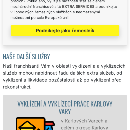
pracích? Pokud ano, využijte možnosti stát se členem
mezinárodní franchisové sítě
EXTRA SERVICES
a podnikejte
v libovolných řemeslných službách s neomezenými
možnostmi po celé Evropské unii.
Podnikejte jako řemeslník
NAŠE DALŠÍ SLUŽBY
Naši franchisanti Vám v oblasti vyklízení a a vyklízecích
služeb mohou nabídnout řadu dalších extra služeb, od
vyklízení a likvidace pozůstalosti až po vyklizení před
rekonstrukcí.
ZENÍ A VYKLÍZECÍ PRÁCE KARLOVY
VYKLÍZE
VARY
v Karlových Varech a
celém okrese Karlovy