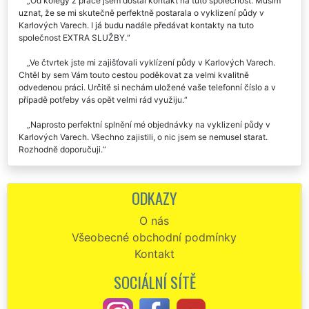
Od kolegy z práce jsem dostal kontakt na tuto společnost. Musím
uznat, že se mi skutečně perfektně postarala o vyklizení půdy v
Karlových Varech. I já budu nadále předávat kontakty na tuto
společnost EXTRA SLUŽBY.
Ve čtvrtek jste mi zajišťovali vyklízení půdy v Karlových Varech.
Chtěl by sem Vám touto cestou poděkovat za velmi kvalitně
odvedenou práci. Určitě si nechám uložené vaše telefonní číslo a v
případě potřeby vás opět velmi rád využiju.
Naprosto perfektní splnění mé objednávky na vyklizení půdy v
Karlových Varech. Všechno zajistili, o nic jsem se nemusel starat.
Rozhodně doporučuji.
Společnost EXTRA SLUŽBY je skutečně asi nejlepší vyklízecí
společnost v naší republice. V pondělí mi zajišťovali dosti složité
ODKAZY
vyklízení půdy v našem domě v Karlových Varech a musím uznat, že
vše proběhlo na jedničku. Pokud budu ještě někdy potřebovat
O nás
podobné služby, rozhodně si vyberou tuto společnost.
Všeobecné obchodní podmínky
Chtěl by jsem moc poděkovat za vyklízení půdy v našem baráku v
Kontakt
Karlových Varech, o které jste se mi postarali minulý týden. Vaší
společnost budu určitě dál doporučovat.
SOCIÁLNÍ SÍTĚ
Od začátku do konce skutečně perfektní a profesionální služby.