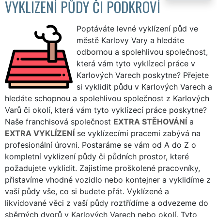
VYKLIZENÍ PŮDY ČI PODKROVÍ
Poptáváte levné vyklízení půd ve
městě Karlovy Vary a hledáte
odbornou a spolehlivou společnost,
která vám tyto vyklízecí práce v
Karlových Varech poskytne? Přejete
si vyklidit půdu v Karlových Varech a
hledáte schopnou a spolehlivou společnost z Karlových
Varů či okolí, která vám tyto vyklízecí práce poskytne?
Naše franchisová společnost
EXTRA STĚHOVÁNÍ
a
EXTRA VYKLÍZENÍ
se vyklízecími pracemi zabývá na
profesionální úrovni. Postaráme se vám od A do Z o
kompletní vyklizení půdy či půdních prostor, které
požadujete vyklidit. Zajistíme proškolené pracovníky,
přistavíme vhodné vozidlo nebo kontejner a vyklidíme z
vaší půdy vše, co si budete přát. Vyklízené a
likvidované věci z vaší půdy roztřídíme a odvezeme do
sběrných dvorů v Karlových Varech nebo okolí. Tyto