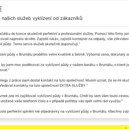
E
našich služeb vyklízení od zákazníků:
čátku do konce skutečně perfektní a profesionální služby. Pomocí této firmy jsme
ovali naprosto skvěle. Zajistili rukáv, zajistili kontejner na odpady, vše zlikvid
lé půdy. Tento servis služeb skutečně doporučuji.
zení půdy v Bruntálu proběhlo velmi kvalitně a šetrně. Výborná cena, dokonalý se
 by jsem moc poděkovat za vyklízení půdy v našem baráku v Bruntálu, o které jste
ovat.
legy z práce jsem dostal kontakt na tuto společnost. Musím uznat, že se mi skute
předávat kontakty na tuto společnost EXTRA SLUŽBY.
vrtek jste mi zajišťovali vyklízení půdy v Bruntálu. Chtěl by sem Vám touto cesto
ložené vaše telefonní číslo a v případě potřeby vás opět velmi rád využiju.
sto perfektní splnění mé objednávky na vyklizení půdy v Bruntálu. Všechno zajist
čnost EXTRA SLUŽBY je skutečně asi nejlepší vyklízecí společnost v naší republic
omě v Bruntálu a musím uznat, že vše proběhlo na jedničku. Pokud budu ještě n