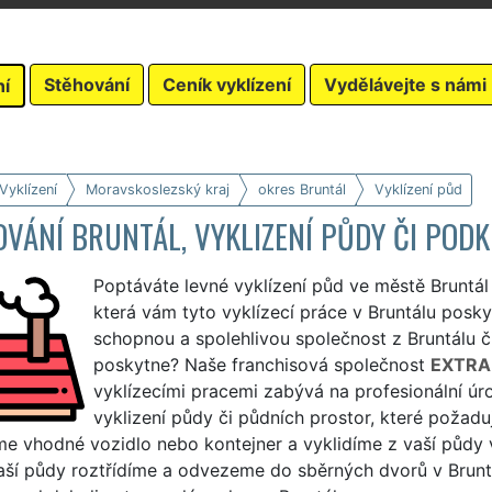
Stěhování
Ceník vyklízení
Vydělávejte s námi
ní
Vyklízení
Moravskoslezský kraj
okres Bruntál
Vyklízení půd
VÁNÍ BRUNTÁL, VYKLIZENÍ PŮDY ČI PODK
Poptáváte levné vyklízení půd ve městě Bruntál
která vám tyto vyklízecí práce v Bruntálu poskyt
schopnou a spolehlivou společnost z Bruntálu či
poskytne? Naše franchisová společnost
EXTRA
vyklízecími pracemi zabývá na profesionální ú
vyklizení půdy či půdních prostor, které požaduj
me vhodné vozidlo nebo kontejner a vyklidíme z vaší půdy v
aší půdy roztřídíme a odvezeme do sběrných dvorů v Bruntá