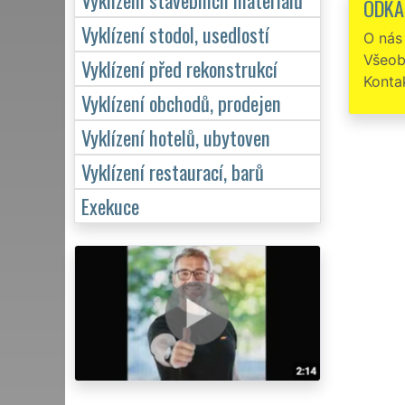
ODKA
společn
Vyklízení stodol, usedlostí
O nás
Všeob
Vyklízení před rekonstrukcí
Konta
Vyklízení obchodů, prodejen
Vyklízení hotelů, ubytoven
Vyklízení restaurací, barů
Exekuce