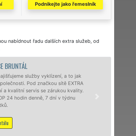
í
Podnikejte jako řemeslník
hou nabídnout řadu dalších extra služeb, od
.
VYK
o jak
Společnost EX
EXTRA
poboček levné,
lity.
okolí. Poskyt
nu
zárukou kvali