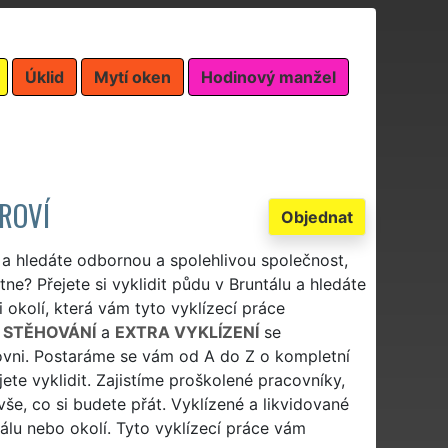
Úklid
Mytí oken
Hodinový manžel
ROVÍ
Objednat
 a hledáte odbornou a spolehlivou společnost,
ne? Přejete si vyklidit půdu v Bruntálu a hledáte
 okolí, která vám tyto vyklízecí práce
 STĚHOVÁNÍ
a
EXTRA VYKLÍZENÍ
se
rovni. Postaráme se vám od A do Z o kompletní
ete vyklidit. Zajistíme proškolené pracovníky,
še, co si budete přát. Vyklízené a likvidované
lu nebo okolí. Tyto vyklízecí práce vám