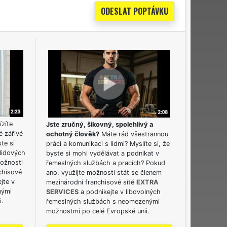
ízíte
Jste zručný, šikovný, spolehlivý a
é zářivé
ochotný člověk?
Máte rád všestrannou
ste si
práci a komunikaci s lidmi? Myslíte si, že
lidových
byste si mohl vydělávat a podnikat v
možnosti
řemeslných službách a pracích? Pokud
chisové
ano, využijte možnosti stát se členem
jte v
mezinárodní franchisové sítě
EXTRA
nými
SERVICES
a podnikejte v libovolných
i.
řemeslných službách s neomezenými
možnostmi po celé Evropské unii.