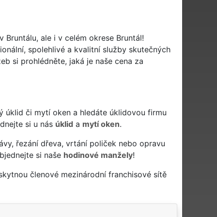
 Bruntálu, ale i v celém okrese Bruntál!
onální, spolehlivé a kvalitní služby skutečných
b si prohlédněte, jaká je naše cena za
ivý úklid či mytí oken a hledáte úklidovou firmu
ednejte si u nás
úklid
a
mytí oken
.
ávy, řezání dřeva, vrtání poliček nebo opravu
bjednejte si naše
hodinové manžely
!
skytnou členové mezinárodní franchisové sítě