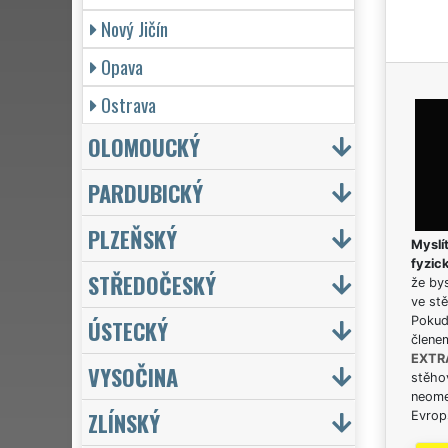
Nový Jičín
Opava
Ostrava
OLOMOUCKÝ
PARDUBICKÝ
PLZEŇSKÝ
Myslít
fyzic
STŘEDOČESKÝ
že bys
ve stě
Pokud 
ÚSTECKÝ
člene
EXTR
VYSOČINA
stěhov
neome
ZLÍNSKÝ
Evrops