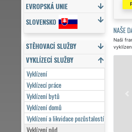
EVROPSKÁ UNIE
SLOVENSKO
NAŠE D
Naši fra
STĚHOVACÍ SLUŽBY
vyklízen
VYKLÍZECÍ SLUŽBY
VY
Vyklízení
v Brunt
pro jed
Vyklízecí práce
VYKLÍZE
Vyklízení bytů
Naše s
včetně 
Vyklízení domů
Vyklízení a likvidace pozůstalostí
Vyklízení půd