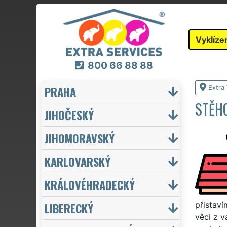
Vyklíze
800 66 88 88
PRAHA
Extra 
STĚHO
JIHOČESKÝ
JIHOMORAVSKÝ
KARLOVARSKÝ
KRÁLOVÉHRADECKÝ
LIBERECKÝ
přistaví
věci z v