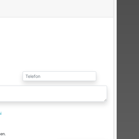
i
en.