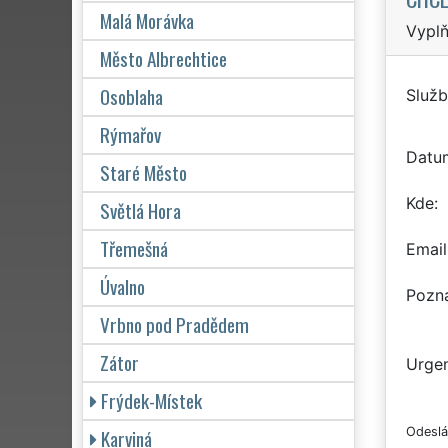
Malá Morávka
Vyplň
Město Albrechtice
Osoblaha
Služb
Rýmařov
Datu
Staré Město
Kde
Světlá Hora
Třemešná
Email
Úvalno
Pozn
Vrbno pod Pradědem
Zátor
Urgen
Frýdek-Místek
Karviná
Odeslá