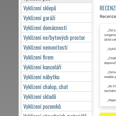
RECENZ
Vyklízení sklepů
Vyklízení garáží
Recenze 
Vyklízení domácností
Od za
zorganiz
Vyklízení ne/bytových prostor
úklid ce
Vyklízení nemovitostí
Vyklí
Vyklízení firem
Chtěl
doporuč
Vyklízení kanceláří
Od ko
Vyklízení nábytku
nadále 
Vyklízení chalup, chat
Ve čt
nechám u
Vyklízení skladů
Napro
Vyklízení pozemků
Spole
Vyklízení stavebních materiálů
našem d