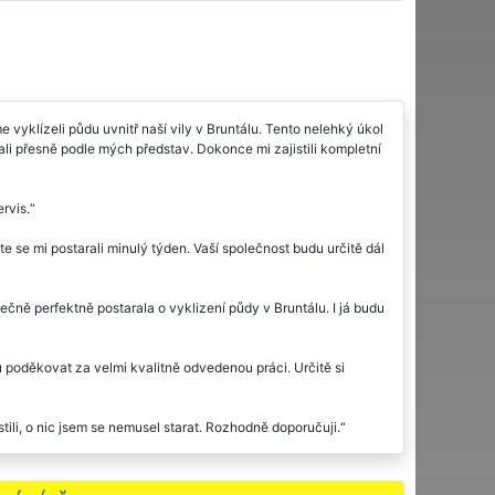
 vyklízeli půdu uvnitř naší vily v Bruntálu. Tento nelehký úkol
ovali přesně podle mých představ. Dokonce mi zajistili kompletní
rvis.
 se mi postarali minulý týden. Vaší společnost budu určitě dál
čně perfektně postarala o vyklizení půdy v Bruntálu. I já budu
u poděkovat za velmi kvalitně odvedenou práci. Určitě si
ili, o nic jsem se nemusel starat. Rozhodně doporučuji.
e. V pondělí mi zajišťovali dosti složité vyklízení půdy v
ěkdy potřebovat podobné služby, rozhodně si vyberou tuto