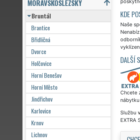
MORAVSKOSLEZSKÝ
poskytne
KDE PO
Bruntál
Naše spo
Brantice
Nenabízí
Břidličná
odborní
vyklízen
Dvorce
DALŠÍ 
Holčovice
Horní Benešov
Horní Město
Chcete z
Jindřichov
nábytku 
Karlovice
Službu
EXTRA 
Krnov
Lichnov
CHCE