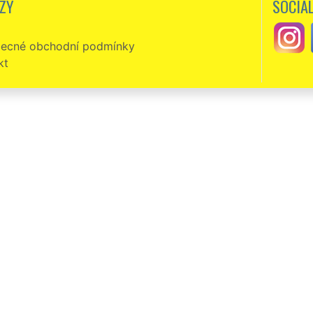
ZY
SOCIÁL
ost.
ecné obchodní podmínky
kt