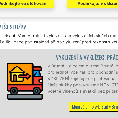
Podnikejte ve stěhování
Podnikejte v uklízen
ALŠÍ SLUŽBY
nchisanti Vám v oblasti vyklízení a a vyklízecích služeb mo
í a likvidace pozůstalosti až po vyklizení před rekonstrukcí
KLÍZENÍ A VYKLÍZECÍ PRÁCE BRUNTÁL
álu a celém okrese Bruntál zajišťujeme služby vyklízení, a t
notlivce, tak pro obchodní společnosti. Pod značkou sítě 
NÍ zajišťujeme profesionální a kvalitní servis se zárukou kva
lužby poskytujeme NON-STOP 24 hodin denně, 7 dní v týd
víkendů a svátků bez příplatků.
Mám zájem o vyklízení v Bruntálu