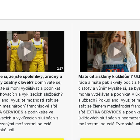
e si, že jste spolehlivý, zručný a
Máte cit a sklony k úklidům?
Ukl
ky zdatný člověk?
Domníváte se,
ráda a máte pak skvělý pocit z t
te si mohl vydělávat a podnikat
čistoty a vůně? Myslíte si, že by
hovacích a vyklízecích službách?
mohla vydělávat a podnikat v úk
ano, využijte možnosti stát se
službách? Pokud ano, využijte 
m mezinárodní franchisové sítě
stát se členem mezinárodní fran
A SERVICES
a podnikejte ve
sítě
EXTRA SERVICES
a podnike
acích a vyklízecích službách s
úklidových službách s neomeze
zenými možnostmi po celé
možnostmi po celé Evropské uni
ké unii.