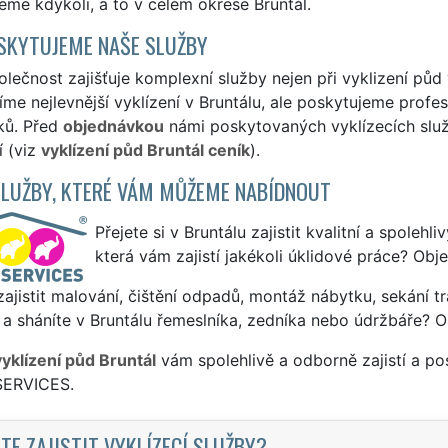
me kdykoli, a to v celém okrese Bruntál.
SKYTUJEME NAŠE SLUŽBY
lečnost zajišťuje komplexní služby nejen při vyklizení půd v
me nejlevnější vyklízení v Bruntálu, ale poskytujeme profesi
ků. Před
objednávkou
námi poskytovaných vyklízecích služe
í (viz
vyklízení půd Bruntál ceník
).
SLUŽBY, KTERÉ VÁM MŮŽEME NABÍDNOUT
Přejete si v Bruntálu zajistit kvalitní a spolehl
která vám zajistí jakékoli úklidové práce? Obj
ajistit malování, čištění odpadů, montáž nábytku, sekání tr
a sháníte v Bruntálu řemeslníka, zedníka nebo údržbáře? O
vyklízení půd Bruntál
vám spolehlivě a odborně zajistí a po
SERVICES.
TE ZAJISTIT VYKLÍZECÍ SLUŽBY?