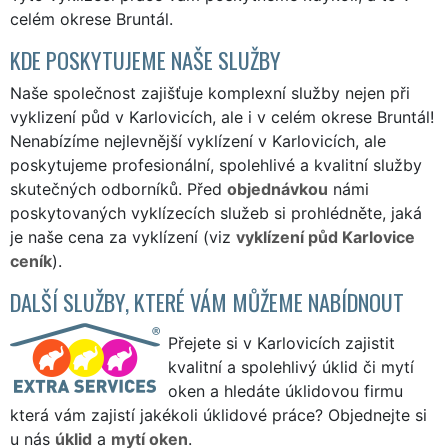
celém okrese Bruntál.
KDE POSKYTUJEME NAŠE SLUŽBY
Naše společnost zajišťuje komplexní služby nejen při
vyklizení půd v Karlovicích, ale i v celém okrese Bruntál!
Nenabízíme nejlevnější vyklízení v Karlovicích, ale
poskytujeme profesionální, spolehlivé a kvalitní služby
skutečných odborníků. Před
objednávkou
námi
poskytovaných vyklízecích služeb si prohlédněte, jaká
je naše cena za vyklízení (viz
vyklízení půd Karlovice
ceník
).
DALŠÍ SLUŽBY, KTERÉ VÁM MŮŽEME NABÍDNOUT
Přejete si v Karlovicích zajistit
kvalitní a spolehlivý úklid či mytí
oken a hledáte úklidovou firmu
která vám zajistí jakékoli úklidové práce? Objednejte si
u nás
úklid
a
mytí oken
.