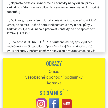
Naprosto perfektní splnění mé objednávky na vyklizení půdy v
Karlovicích. Všechno zajistili, o nic jsem se nemusel starat. Rozhodně
doporučuji.
Od kolegy z práce jsem dostal kontakt na tuto společnost. Musím
uznat, že se mi skutečně perfektně postarala o vyklizení půdy v
Karlovicích. I já budu nadále předávat kontakty na tuto společnost
EXTRA SLUŽBY.
Společnost EXTRA SLUŽBY je skutečně asi nejlepší vyklízecí
společnost v naší republice. V pondělí mi zajišťovali dosti složité
vyklízení půdy v našem domě v Karlovicích a musím uznat, že vše
proběhlo na jedničku. Pokud budu ještě někdy potřebovat podobné
služby, rozhodně si vyberou tuto společnost.
ODKAZY
Chtěl by jsem moc poděkovat za vyklízení půdy v našem baráku v
O nás
Karlovicích, o které jste se mi postarali minulý týden. Vaší společnost
Všeobecné obchodní podmínky
budu určitě dál doporučovat.
Kontakt
Od začátku do konce skutečně perfektní a profesionální služby.
Pomocí této firmy jsme vyklízeli půdu uvnitř naší vily v Karlovicích.
SOCIÁLNÍ SÍTĚ
Tento nelehký úkol zorganizovali naprosto skvěle. Zajistili rukáv,
zajistili kontejner na odpady, vše zlikvidovali přesně podle mých
představ. Dokonce mi zajistili kompletní úklid celé půdy. Tento servis
služeb skutečně doporučuji.