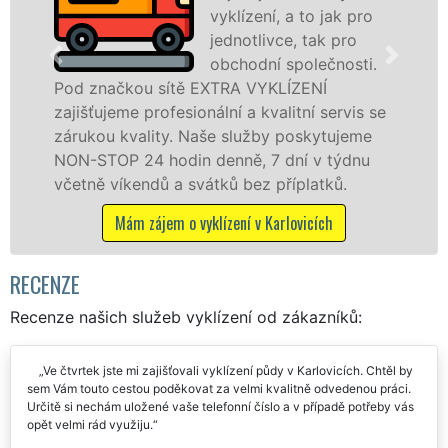
vyklízení, a to jak pro
jednotlivce, tak pro
v Karlovicích
obchodní společnosti.
službu jak f
ou sítě EXTRA VYKLÍZENÍ
osobám se zá
 profesionální a kvalitní servis se
práce, a to 
ality. Naše služby poskytujeme
24 hodin denně, 7 dní v týdnu
Mám zájem
endů a svátků bez příplatků.
 zájem o vyklízení v Karlovicích
RECENZE
Recenze našich služeb vyklízení od zákazníků:
Ve čtvrtek jste mi zajišťovali vyklízení půdy v Karlovicích. Chtěl by
sem Vám touto cestou poděkovat za velmi kvalitně odvedenou práci.
Určitě si nechám uložené vaše telefonní číslo a v případě potřeby vás
opět velmi rád využiju.