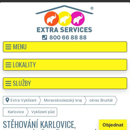
800 66 88 88
MENU
LOKALITY
SLUŽBY
Extra Vyklízení
Moravskoslezský kraj
okres Bruntál
Karlovice
Vyklízení půd
STĚHOVÁNÍ KARLOVICE,
Objednat