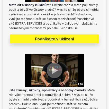
Máte cit a sklony k úklidům?
Uklízíte ráda a máte pak skvělý
pocit z té zářivé čistoty a vůně? Myslíte si, že byste si mohla
vydělávat a podnikat v úklidových službách? Pokud ano,
využijte možnosti stát se členem mezinárodní franchisové
sítě
EXTRA SERVICES
a podnikejte v úklidových službách s
neomezenými možnostmi po celé Evropské unii.
Podnikejte v uklízení
Jste zručný, šikovný, spolehlivý a ochotný člověk?
Máte
rád všestrannou práci a komunikaci s lidmi? Myslíte si, že
byste si mohl vydělávat a podnikat v řemeslných službách a
pracích? Pokud ano, využijte možnosti stát se členem
mezinárodní franchisové sítě
EXTRA SERVICES
a podnikejte