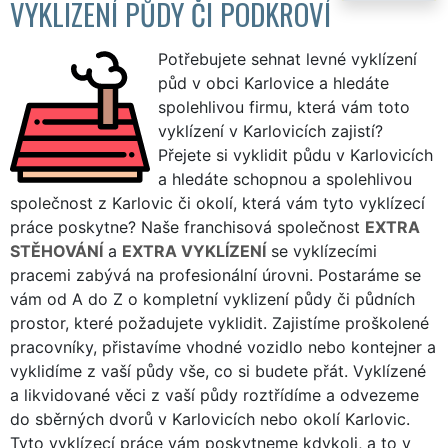
VYKLIZENÍ PŮDY ČI PODKROVÍ
Potřebujete sehnat levné vyklízení
půd v obci Karlovice a hledáte
spolehlivou firmu, která vám toto
vyklízení v Karlovicích zajistí?
Přejete si vyklidit půdu v Karlovicích
a hledáte schopnou a spolehlivou
společnost z Karlovic či okolí, která vám tyto vyklízecí
práce poskytne? Naše franchisová společnost
EXTRA
STĚHOVÁNÍ
a
EXTRA VYKLÍZENÍ
se vyklízecími
pracemi zabývá na profesionální úrovni. Postaráme se
vám od A do Z o kompletní vyklizení půdy či půdních
prostor, které požadujete vyklidit. Zajistíme proškolené
pracovníky, přistavíme vhodné vozidlo nebo kontejner a
vyklidíme z vaší půdy vše, co si budete přát. Vyklízené
a likvidované věci z vaší půdy roztřídíme a odvezeme
do sběrných dvorů v Karlovicích nebo okolí Karlovic.
Tyto vyklízecí práce vám poskytneme kdykoli, a to v