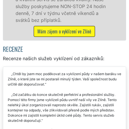
poskytujeme NON-STOP 24 hodin
zárukou kv
7 dní v týdnu včetně víkendů a
STOP bez d
ez příplatků.
Mám 
Mám zájem o vyklízení ve Zlíně
RECENZE
Recenze našich služeb vyklízení od zákazníků:
Chtěl by jsem moc poděkovat za vyklízení půdy v našem baráku ve
Zlíně, o které jste se mi postarali minulý týden. Vaší společnost budu
určitě dál doporučovat.
Od začátku do konce skutečně perfektní a profesionální služby.
Pomocí této firmy jsme vyklízeli půdu uvnitř naší vily ve Zlíně. Tento
nelehký úkol zorganizovali naprosto skvěle. Zajistili rukáv, zajistili
kontejner na odpady, vše zlikvidovali přesně podle mých představ.
Dokonce mi zajistili kompletní úklid celé půdy. Tento servis služeb
skutečně doporučuji.