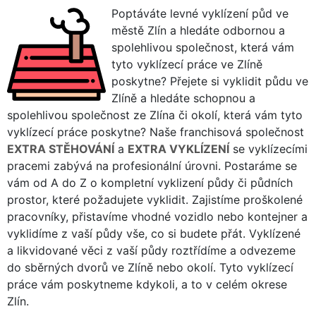
Poptáváte levné vyklízení půd ve
městě Zlín a hledáte odbornou a
spolehlivou společnost, která vám
tyto vyklízecí práce ve Zlíně
poskytne? Přejete si vyklidit půdu ve
Zlíně a hledáte schopnou a
spolehlivou společnost ze Zlína či okolí, která vám tyto
vyklízecí práce poskytne? Naše franchisová společnost
EXTRA STĚHOVÁNÍ
a
EXTRA VYKLÍZENÍ
se vyklízecími
pracemi zabývá na profesionální úrovni. Postaráme se
vám od A do Z o kompletní vyklizení půdy či půdních
prostor, které požadujete vyklidit. Zajistíme proškolené
pracovníky, přistavíme vhodné vozidlo nebo kontejner a
vyklidíme z vaší půdy vše, co si budete přát. Vyklízené
a likvidované věci z vaší půdy roztřídíme a odvezeme
do sběrných dvorů ve Zlíně nebo okolí. Tyto vyklízecí
práce vám poskytneme kdykoli, a to v celém okrese
Zlín.