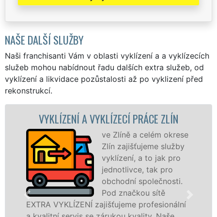
NAŠE DALŠÍ SLUŽBY
Naši franchisanti Vám v oblasti vyklízení a a vyklízecích
služeb mohou nabídnout řadu dalších extra služeb, od
vyklízení a likvidace pozůstalosti až po vyklizení před
rekonstrukcí.
LÍZENÍ A VYKLÍZECÍ PRÁCE ZLÍN
VYKLÍ
ve Zlíně a celém okrese
Zlín zajišťujeme služby
vyklízení, a to jak pro
jednotlivce, tak pro
obchodní společnosti.
Pod značkou sítě
YKLÍZENÍ zajišťujeme profesionální
ve Zlíně a 
ní servis se zárukou kvality. Naše
fyzickým, 