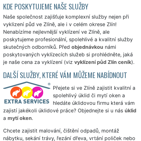
KDE POSKYTUJEME NAŠE SLUŽBY
Naše společnost zajišťuje komplexní služby nejen při
vyklizení půd ve Zlíně, ale i v celém okrese Zlín!
Nenabízíme nejlevnější vyklízení ve Zlíně, ale
poskytujeme profesionální, spolehlivé a kvalitní služby
skutečných odborníků. Před
objednávkou
námi
poskytovaných vyklízecích služeb si prohlédněte, jaká
je naše cena za vyklízení (viz
vyklízení půd Zlín ceník
).
DALŠÍ SLUŽBY, KTERÉ VÁM MŮŽEME NABÍDNOUT
Přejete si ve Zlíně zajistit kvalitní a
spolehlivý úklid či mytí oken a
hledáte úklidovou firmu která vám
zajistí jakékoli úklidové práce? Objednejte si u nás
úklid
a
mytí oken
.
Chcete zajistit malování, čištění odpadů, montáž
nábytku, sekání trávy, řezání dřeva, vrtání poliček nebo