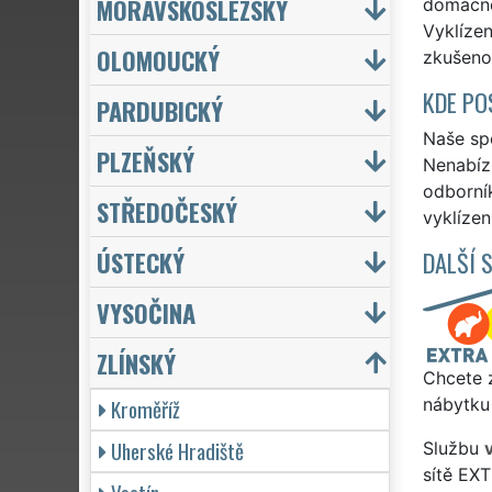
MORAVSKOSLEZSKÝ
domácnos
Vyklízen
OLOMOUCKÝ
zkušenos
KDE PO
PARDUBICKÝ
Naše spo
PLZEŇSKÝ
Nenabízí
odborní
STŘEDOČESKÝ
vyklízen
ÚSTECKÝ
DALŠÍ 
VYSOČINA
ZLÍNSKÝ
Chcete z
Kroměříž
nábytku 
Uherské Hradiště
Službu
sítě EX