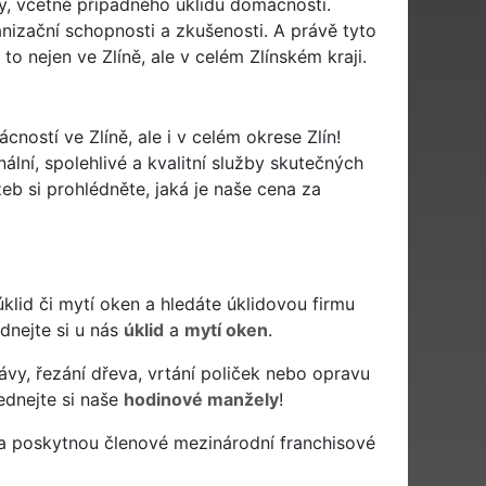
y, včetně případného úklidu domácnosti.
nizační schopnosti a zkušenosti. A právě tyto
o nejen ve Zlíně, ale v celém Zlínském kraji.
ností ve Zlíně, ale i v celém okrese Zlín!
ální, spolehlivé a kvalitní služby skutečných
b si prohlédněte, jaká je naše cena za
ý úklid či mytí oken a hledáte úklidovou firmu
ednejte si u nás
úklid
a
mytí oken
.
ávy, řezání dřeva, vrtání poliček nebo opravu
ednejte si naše
hodinové manžely
!
 a poskytnou členové mezinárodní franchisové