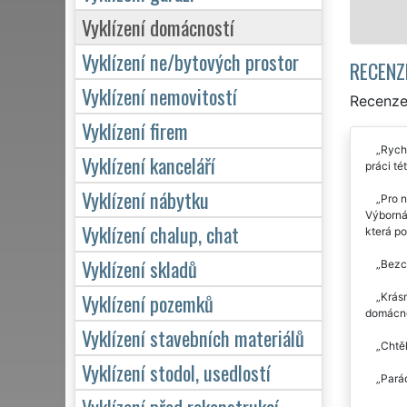
Vyklízení domácností
Vyklízení ne/bytových prostor
RECENZ
Vyklízení nemovitostí
Recenze 
Vyklízení firem
Rychl
Vyklízení kanceláří
práci tét
Vyklízení nábytku
Pro n
Výborná
Vyklízení chalup, chat
která po
Vyklízení skladů
Bezch
Vyklízení pozemků
Krásn
domácno
Vyklízení stavebních materiálů
Chtěl
Vyklízení stodol, usedlostí
Parád
Vyklízení před rekonstrukcí