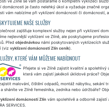
ti ve Zlíně se vám postaráme o kompletní vyklízecí služb
í domácnosti je často nelehký úkol a vyžaduje značné orga
ti vám nabízíme při vyklízení domácnosti či domácností, a t
SKYTUJEME NAŠE SLUŽBY
lečnost zajišťuje komplexní služby nejen při vyklizení domác
me nejlevnější vyklízení ve Zlíně, ale poskytujeme profesion
ků. Před
objednávkou
námi poskytovaných vyklízecích služe
í (viz
vyklízení domácností Zlín ceník
).
SLUŽBY, KTERÉ VÁM MŮŽEME NABÍDNOUT
Přejete si ve Zlíně zajistit kvalitní a spolehliv
která vám zajistí jakékoli úklidové práce? Obj
ajistit malování, čištění odpadů, montáž nábytku, sekání tr
a sháníte ve Zlíně řemeslníka, zedníka nebo údržbáře? Obj
vyklízení domácností Zlín
vám spolehlivě a odborně zajistí
TRA SERVICES.