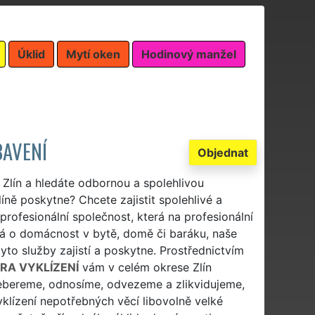
Úklid
Mytí oken
Hodinový manžel
BAVENÍ
Objednat
Zlín a hledáte odbornou a spolehlivou
íně poskytne? Chcete zajistit spolehlivé a
 profesionální společnost, která na profesionální
dná o domácnost v bytě, domě či baráku, naše
tyto služby zajistí a poskytne. Prostřednictvím
RA VYKLÍZENÍ
vám v celém okrese Zlín
zebereme, odnosíme, odvezeme a zlikvidujeme,
yklízení nepotřebných věcí libovolně velké