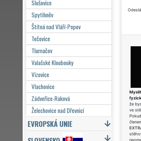
Slušovice
Odeslá
Spytihněv
Štítná nad Vláří-Popov
Tečovice
Tlumačov
Valašské Kloubouky
Vizovice
Vlachovice
Myslít
Zádveřice-Raková
fyzic
že bys
Želechovice nad Dřevnicí
ve stě
Pokud 
EVROPSKÁ UNIE
člene
EXTR
stěhov
SLOVENSKO
neome