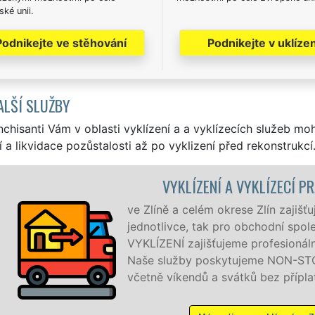
ké unii.
Podnikejte ve stěhování
Podnikejte v uklízen
ALŠÍ SLUŽBY
nchisanti Vám v oblasti vyklízení a a vyklízecích služeb mo
í a likvidace pozůstalosti až po vyklizení před rekonstrukcí
ÍZENÍ A VYKLÍZECÍ PRÁCE ZLÍN
elém okrese Zlín zajišťujeme služby vyklízení, a to jak pro
, tak pro obchodní společnosti. Pod značkou sítě EXTRA
jišťujeme profesionální a kvalitní servis se zárukou kvality.
 poskytujeme NON-STOP 24 hodin denně, 7 dní v týdnu
dů a svátků bez příplatků.