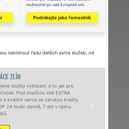
možnostmi po celé Evropské unii.
í
Podnikejte jako řemeslník
hou nabídnout řadu dalších extra služeb, od
.
VYKLÍ
Společnost EXTRA V
poboček levné, přes
okolí. Poskytujeme
zárukou kvalitně o