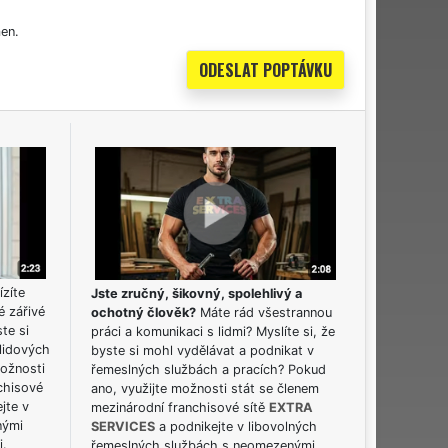
en.
ízíte
Jste zručný, šikovný, spolehlivý a
é zářivé
ochotný člověk?
Máte rád všestrannou
ste si
práci a komunikaci s lidmi? Myslíte si, že
lidových
byste si mohl vydělávat a podnikat v
možnosti
řemeslných službách a pracích? Pokud
chisové
ano, využijte možnosti stát se členem
jte v
mezinárodní franchisové sítě
EXTRA
nými
SERVICES
a podnikejte v libovolných
i.
řemeslných službách s neomezenými