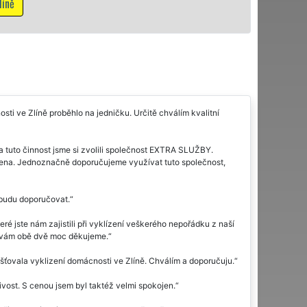
Mám z
sti ve Zlíně proběhlo na jedničku. Určitě chválím kvalitní
Na tuto činnost jsme si zvolili společnost EXTRA SLUŽBY.
dena. Jednoznačně doporučujeme využívat tuto společnost,
 budu doporučovat.
 jste nám zajistili při vyklízení veškerého nepořádku z naší
ou vám obě dvě moc děkujeme.
šťovala vyklizení domácnosti ve Zlíně. Chválím a doporučuju.
vost. S cenou jsem byl taktéž velmi spokojen.