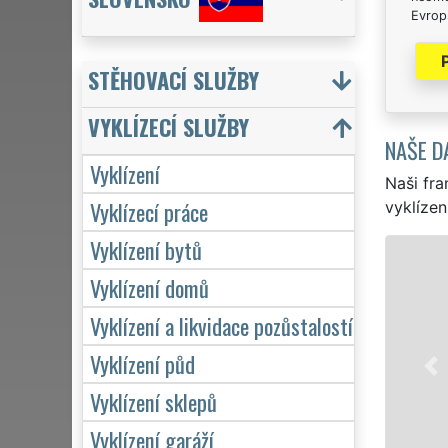
Evrops
STĚHOVACÍ SLUŽBY
VYKLÍZECÍ SLUŽBY
NAŠE D
Vyklízení
Naši fra
Vyklízecí práce
vyklízen
Vyklízení bytů
VYKL
Vyklízení domů
ve Zlíně a c
Vyklízení a likvidace pozůstalostí
jednotlivce
VYKLÍZENÍ za
Vyklízení půd
Naše služby
včetně víken
Vyklízení sklepů
Vyklízení garáží