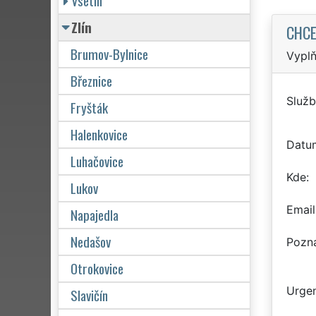
Vsetín
Zlín
CHCE
Brumov-Bylnice
Vyplň
Březnice
Služb
Fryšták
Halenkovice
Datu
Luhačovice
Kde
Lukov
Email
Napajedla
Nedašov
Pozn
Otrokovice
Urgen
Slavičín