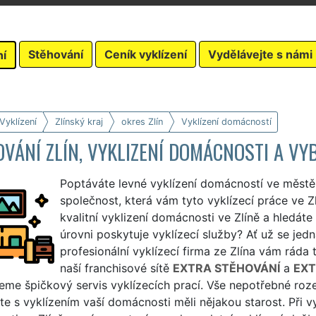
Stěhování
Ceník vyklízení
Vydělávejte s námi
ní
Vyklízení
Zlínský kraj
okres Zlín
Vyklízení domácností
VÁNÍ ZLÍN, VYKLIZENÍ DOMÁCNOSTI A VY
Poptáváte levné vyklízení domácností ve městě 
společnost, která vám tyto vyklízecí práce ve Zl
kvalitní vyklizení domácnosti ve Zlíně a hledáte
úrovni poskytuje vyklízecí služby? Ať už se je
profesionální vyklízecí firma ze Zlína vám ráda 
naší franchisové sítě
EXTRA STĚHOVÁNÍ
a
EXT
eme špičkový servis vyklízecích prací. Vše nepotřebné ro
te s vyklízením vaší domácnosti měli nějakou starost. Při v