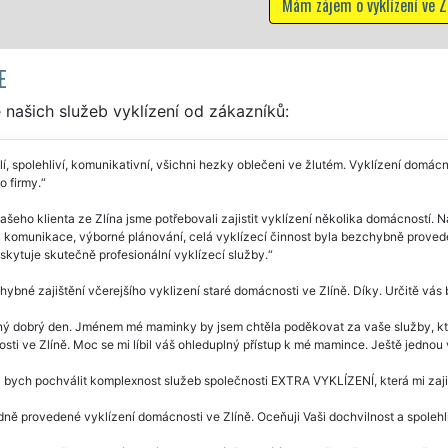
Mám zájem o vyklízení ve Zlíně
E
našich služeb vyklízení od zákazníků:
í, spolehliví, komunikativní, všichni hezky oblečeni ve žlutém. Vyklízení domácno
o firmy.
ašeho klienta ze Zlína jsme potřebovali zajistit vyklízení několika domácností. 
 komunikace, výborné plánování, celá vyklízecí činnost byla bezchybně prove
skytuje skutečně profesionální vyklízecí služby.
ybné zajištění včerejšího vyklizení staré domácnosti ve Zlíně. Díky. Určitě vás
ý dobrý den. Jménem mé maminky by jsem chtěla poděkovat za vaše služby, které
sti ve Zlíně. Moc se mi líbil váš ohleduplný přístup k mé mamince. Ještě jedn
 bych pochválit komplexnost služeb společnosti EXTRA VYKLÍZENÍ, která mi zaji
ně provedené vyklízení domácnosti ve Zlíně. Oceňuji Vaši dochvilnost a spolehli