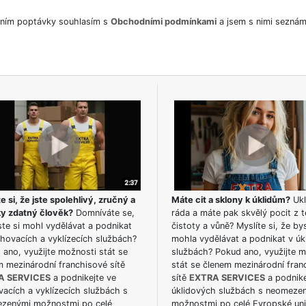
ním poptávky souhlasím s
Obchodními podmínkami
a jsem s nimi seznám
e si, že jste spolehlivý, zručný a
Máte cit a sklony k úklidům?
Ukl
ky zdatný člověk?
Domníváte se,
ráda a máte pak skvělý pocit z t
te si mohl vydělávat a podnikat
čistoty a vůně? Myslíte si, že by
hovacích a vyklízecích službách?
mohla vydělávat a podnikat v úk
ano, využijte možnosti stát se
službách? Pokud ano, využijte 
m mezinárodní franchisové sítě
stát se členem mezinárodní fran
A SERVICES
a podnikejte ve
sítě
EXTRA SERVICES
a podnike
acích a vyklízecích službách s
úklidových službách s neomeze
zenými možnostmi po celé
možnostmi po celé Evropské uni