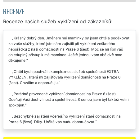
RECENZE
Recenze našich služeb vyklízení od zákazníků:
Krásný dobrý den. Jménem mé maminky by jsem chtěla poděkovat
za vaše služby, které jste nám zajistili při vyklízení veškerého
nepořádku z naší domácnosti na Praze 6 (šest). Moc se mi líbil váš
ohleduplný přístup k mé mamince. Ještě jednou vám obě dvě moc
děkujeme.
Chtěl bych pochválit komplexnost služeb společnosti EXTRA
VYKLÍZENÍ, která mi zajišťovala vyklizení domácnosti na Praze 6
(šest). Chválím a doporučuju.
Parádně provedené vyklízení domácnosti na Praze 6 (šest).
Oceňuji Vaši dochvilnost a spolehlivost. S cenou jsem byl taktéž velmi
spokojen.
Bezchybné zajištění včerejšího vyklizení staré domácnosti na
Praze 6 (šest). Díky. Určitě vás budu doporučovat.
Rychle a kvalitně vyklizená domácnost na Praze 6 (šest). Chválím
hlavně to, že jste mi vyšli vstříc a vyklízení jste mi zajistili i v neděli.