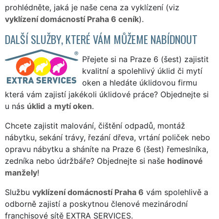
prohlédněte, jaká je naše cena za vyklízení (viz
vyklízení domácností Praha 6 ceník
).
DALŠÍ SLUŽBY, KTERÉ VÁM MŮŽEME NABÍDNOUT
Přejete si na Praze 6 (šest) zajistit
kvalitní a spolehlivý úklid či mytí
oken a hledáte úklidovou firmu
která vám zajistí jakékoli úklidové práce? Objednejte si
u nás
úklid
a
mytí oken
.
Chcete zajistit malování, čištění odpadů, montáž
nábytku, sekání trávy, řezání dřeva, vrtání poliček nebo
opravu nábytku a sháníte na Praze 6 (šest) řemeslníka,
zedníka nebo údržbáře? Objednejte si naše
hodinové
manžely
!
Službu
vyklízení domácností Praha 6
vám spolehlivě a
odborně zajistí a poskytnou členové mezinárodní
franchisové sítě EXTRA SERVICES.