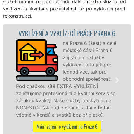
služeb mohou nabídnout řadu dalších extra služeb, od
vyklízení a likvidace pozůstalosti až po vyklizení před
rekonstrukcí.
NÍ A VYKLÍZECÍ PRÁCE PRAHA 6
VYKLÍZEC
na Praze 6 (šest) a celé
městské části Praha 6
zajišťujeme služby
vyklízení, a to jak pro
jednotlivce, tak pro
obchodní společnosti.
ou sítě EXTRA VYKLÍZENÍ
na Praze 6 (š
 profesionální a kvalitní servis se
službu jak f
ality. Naše služby poskytujeme
osobám se zá
24 hodin denně, 7 dní v týdnu
práce, a to 
endů a svátků bez příplatků.
Mám záje
ám zájem o vyklízení na Praze 6