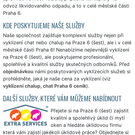
odvoz likvidovaného odpadu, a to v celé městské části
Praha 6.
KDE POSKYTUJEME NAŠE SLUŽBY
Naše společnost zajišťuje komplexní služby nejen při
vyklizení chat nebo chalup na Praze 6 (šest), ale i v celé
městské části Praha 6! Nenabízíme nejlevnější vyklízení
na Praze 6 (šest), ale poskytujeme profesionální,
spolehlivé a kvalitní služby skutečných odborníků. Před
objednávkou
námi poskytovaných vyklízecích služeb si
prohlédněte, jaká je naše cena za vyklízení (viz
vyklízení chalup, chat Praha 6 ceník
).
DALŠÍ SLUŽBY, KTERÉ VÁM MŮŽEME NABÍDNOUT
Přejete si na Praze 6 (šest) zajistit
kvalitní a spolehlivý úklid či mytí
oken a hledáte úklidovou firmu
která vám zajistí jakékoli úklidové práce? Objednejte si