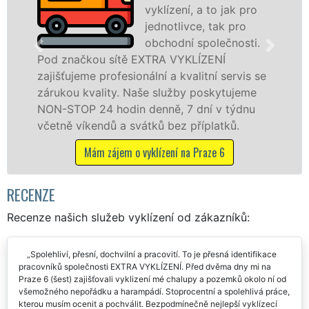
vyklízení, a to jak pro
jednotlivce, tak pro
obchodní společnosti.
ou sítě EXTRA VYKLÍZENÍ
na Praze 6 (š
 profesionální a kvalitní servis se
službu jak f
ality. Naše služby poskytujeme
osobám se zá
24 hodin denně, 7 dní v týdnu
práce, a to 
endů a svátků bez příplatků.
Mám záje
ám zájem o vyklízení na Praze 6
RECENZE
Recenze našich služeb vyklízení od zákazníků:
Spolehliví, přesní, dochvilní a pracovití. To je přesná identifikace
pracovníků společnosti EXTRA VYKLÍZENÍ. Před dvěma dny mi na
Praze 6 (šest) zajišťovali vyklizení mé chalupy a pozemků okolo ní od
všemožného nepořádku a harampádí. Stoprocentní a spolehlivá práce,
kterou musím ocenit a pochválit. Bezpodmínečně nejlepší vyklízecí