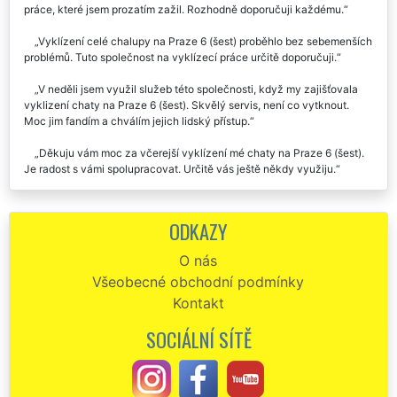
práce, které jsem prozatím zažil. Rozhodně doporučuji každému.
Vyklízení celé chalupy na Praze 6 (šest) proběhlo bez sebemenších
problémů. Tuto společnost na vyklízecí práce určitě doporučuji.
V neděli jsem využil služeb této společnosti, když my zajišťovala
vyklizení chaty na Praze 6 (šest). Skvělý servis, není co vytknout.
Moc jim fandím a chválím jejich lidský přístup.
Děkuju vám moc za včerejší vyklízení mé chaty na Praze 6 (šest).
Je radost s vámi spolupracovat. Určitě vás ještě někdy využiju.
Objednal jsem si u této společnosti vyklizení chalupy kousek od
Prahy 6 (šest). S jejich prací jsem byl absolutně spokojený. Přijeli
ODKAZY
přesně na čas a vše co jsem potřeboval zlikvidovat a odvézt zajistili
během jednoho dne. Cena za vyklizení pro mě byla více než
O nás
uspokojivá. Skutečně profesionální práce. Jednoznačně doporučuji.
Všeobecné obchodní podmínky
Zakoupil jsem si chatu poblíž Prahy 6 (šest), ale napřed jsem ji
Kontakt
potřeboval vyklidit. Nejprve jsem si tuto službu objednal od jakési
firmy nefirmy Hyper stěhování, což byl ale strašný omyl. Desítky sms a
SOCIÁLNÍ SÍTĚ
domluva ani práce žádná. Okamžitě jsem se rozhodl, že si vyberu
jiného dodavatele vyklízecích služeb, a to jsem se už konečně trefil.
Společnost EXTRA SLUŽBY byla od prvního okamžiku perfektně
komunikativní a během pár minut byl domluvený termín i podmínky na