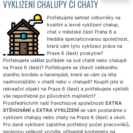
VYKLIZENÍ CHALUPY ČI CHATY
Potřebujete sehnat odborníky na
kvalitní a levné vyklízení chalup,
chat v městské části Praha 6 a
hledáte specializovanou společnost,
která vám tyto vyklízecí práce na
Praze 6 (šest) poskytne?
Potřebujete udělat pořádek na své chatě nebo chalupě
na Praze 6 (šest)? Potřebujete se zbavit veškerého
starého bordelu a harampádí, které se vám za léta
nashromáždilo v chatě nebo v chalupě? Koupili jste si
rekreační objekt na Praze 6 (šest) a potřebujete vyklidit
vše nepotřebné po původních majitelích?
Prostřednictvím naší franchisové společnosti
EXTRA
STĚHOVÁNÍ
a
EXTRA VYKLÍZENÍ
se vám postaráme o
vyklizení chalupy nebo chaty na Praze 6 (šest) a okolí.
Pro dané vyklízení zajistíme potřebný počet pracovníků,
správnou velikost vozidla, případně kontejnery na