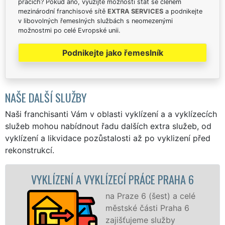
pracích? Pokud ano, využijte možnosti stát se členem
mezinárodní franchisové sítě
EXTRA SERVICES
a podnikejte
v libovolných řemeslných službách s neomezenými
možnostmi po celé Evropské unii.
Podnikejte jako řemeslník
NAŠE DALŠÍ SLUŽBY
Naši franchisanti Vám v oblasti vyklízení a a vyklízecích
služeb mohou nabídnout řadu dalších extra služeb, od
vyklízení a likvidace pozůstalosti až po vyklizení před
rekonstrukcí.
NÍ A VYKLÍZECÍ PRÁCE PRAHA 6
VYKLÍZEC
na Praze 6 (šest) a celé
městské části Praha 6
zajišťujeme služby