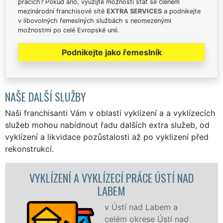
pracích? Pokud ano, využijte možnosti stát se členem
mezinárodní franchisové sítě
EXTRA SERVICES
a podnikejte
v libovolných řemeslných službách s neomezenými
možnostmi po celé Evropské unii.
Podnikejte jako řemeslník
NAŠE DALŠÍ SLUŽBY
Naši franchisanti Vám v oblasti vyklízení a a vyklízecích
služeb mohou nabídnout řadu dalších extra služeb, od
vyklízení a likvidace pozůstalosti až po vyklizení před
rekonstrukcí.
ENÍ A VYKLÍZECÍ PRÁCE ÚSTÍ NAD
VYKLÍZE
LABEM
v Ústí nad Labem a
celém okrese Ústí nad