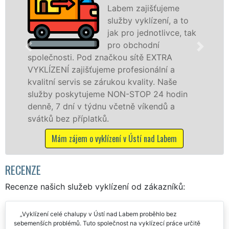
Labem zajišťujeme
služby vyklízení, a to
jak pro jednotlivce, tak
pro obchodní
osti. Pod značkou sítě EXTRA
v Ústí nad
NÍ zajišťujeme profesionální a
službu jak
 servis se zárukou kvality. Naše
osobám se 
poskytujeme NON-STOP 24 hodin
práce, a t
7 dní v týdnu včetně víkendů a
Mám záje
ez příplatků.
m zájem o vyklízení v Ústí nad Labem
RECENZE
Recenze našich služeb vyklízení od zákazníků:
Vyklízení celé chalupy v Ústí nad Labem proběhlo bez
sebemenších problémů. Tuto společnost na vyklízecí práce určitě