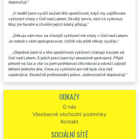
doporučuji.
V neděli jsem využil služeb této společnosti, když my zajišťovala
vyklizení chaty v Ústí nad Labem. Skvělý servis, není co vytknout.
Moc jim fandím a chválím jejich lidský přístup.
Děkuju vám moc za včerejší vyklízení mé chaty v Ústí nad Labem.
Je radost s vámi spolupracovat. Určitě vás ještě někdy využiju.
Objednal jsem si u této společnosti vyklizení chalupy kousek od
Ústí nad Labem. S jejich prací jsem byl absolutně spokojený. Přijeli
přesně na čas a vše co jsem potřeboval zlikvidovat a odvézt zajistili
během jednoho dne. Cena za vyklizení pro mě byla více než
uspokojivá. Skutečně profesionální práce. Jednoznačně doporučuji.
Spolehliví, přesní, dochvilní a pracovití. To je přesná identifikace
pracovníků společnosti EXTRA VYKLÍZENÍ. Před dvěma dny mi v Ústí
ODKAZY
nad Labem zajišťovali vyklizení mé chalupy a pozemků okolo ní od
všemožného nepořádku a harampádí. Stoprocentní a spolehlivá práce,
O nás
kterou musím ocenit a pochválit. Bezpodmínečně nejlepší vyklízecí
Všeobecné obchodní podmínky
práce, které jsem prozatím zažil. Rozhodně doporučuji každému.
Kontakt
Zakoupil jsem si chatu poblíž Ústí nad Labem, ale napřed jsem ji
potřeboval vyklidit. Nejprve jsem si tuto službu objednal od jakési
SOCIÁLNÍ SÍTĚ
firmy nefirmy Hyper stěhování, což byl ale strašný omyl. Desítky sms a