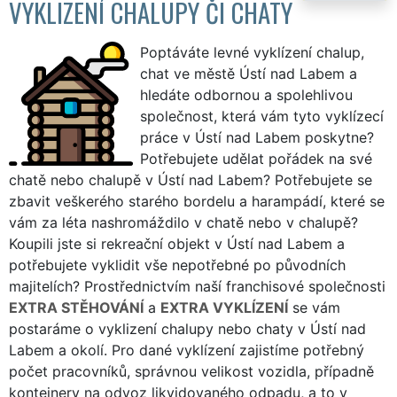
VYKLIZENÍ CHALUPY ČI CHATY
Poptáváte levné vyklízení chalup,
chat ve městě Ústí nad Labem a
hledáte odbornou a spolehlivou
společnost, která vám tyto vyklízecí
práce v Ústí nad Labem poskytne?
Potřebujete udělat pořádek na své
chatě nebo chalupě v Ústí nad Labem? Potřebujete se
zbavit veškerého starého bordelu a harampádí, které se
vám za léta nashromáždilo v chatě nebo v chalupě?
Koupili jste si rekreační objekt v Ústí nad Labem a
potřebujete vyklidit vše nepotřebné po původních
majitelích? Prostřednictvím naší franchisové společnosti
EXTRA STĚHOVÁNÍ
a
EXTRA VYKLÍZENÍ
se vám
postaráme o vyklizení chalupy nebo chaty v Ústí nad
Labem a okolí. Pro dané vyklízení zajistíme potřebný
počet pracovníků, správnou velikost vozidla, případně
kontejnery na odvoz likvidovaného odpadu, a to v