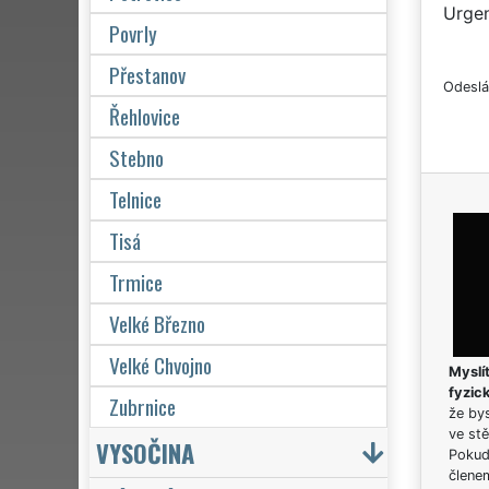
Urgen
Povrly
Přestanov
Odeslá
Řehlovice
Stebno
Telnice
Tisá
Trmice
Velké Březno
Velké Chvojno
Myslít
fyzic
Zubrnice
že bys
ve stě
VYSOČINA
Pokud 
člene