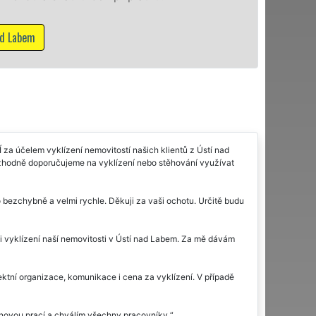
Mám zájem o vyklízecí
za účelem vyklízení nemovitostí našich klientů z Ústí nad
zhodně doporučujeme na vyklízení nebo stěhování využívat
 bezchybně a velmi rychle. Děkuji za vaši ochotu. Určitě budu
li vyklízení naší nemovitosti v Ústí nad Labem. Za mě dávám
ektní organizace, komunikace i cena za vyklízení. V případě
ajnovou prací a chválím všechny pracovníky.