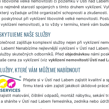
í libovolně velké nemovitosti či pozemku v Ústí nad Labe
 nejméně starostí spojených s tímto druhem vyklízení. Vyk
který vyžaduje určité organizační schopnosti a zkušenosti
poskytnout při vyklízení libovolně velké nemovitosti. Po
vyklízení nemovitosti, a to vždy v termínu, které vám bude
SKYTUJEME NAŠE SLUŽBY
lečnost zajišťuje komplexní služby nejen při vyklizení nem
 Labem! Nenabízíme nejlevnější vyklízení v Ústí nad Labem,
 služby skutečných odborníků. Před
objednávkou
námi posky
naše cena za vyklízení (viz
vyklízení nemovitostí Ústí nad 
SLUŽBY, KTERÉ VÁM MŮŽEME NABÍDNOUT
Přejete si v Ústí nad Labem zajistit kvalitní a 
firmu která vám zajistí jakékoli úklidové práce
ajistit malování, čištění odpadů, montáž nábytku, sekání tr
 a sháníte v Ústí nad Labem řemeslníka, zedníka nebo údrž