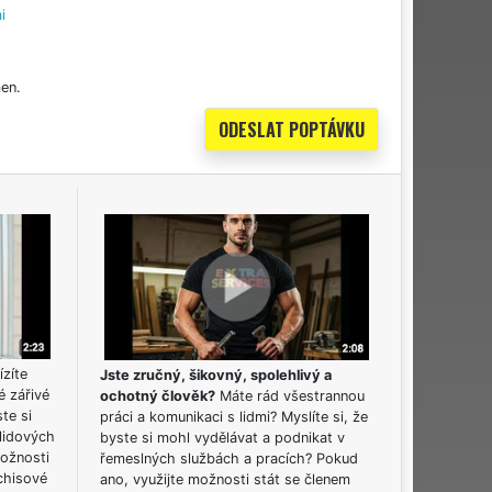
i
en.
ízíte
Jste zručný, šikovný, spolehlivý a
é zářivé
ochotný člověk?
Máte rád všestrannou
ste si
práci a komunikaci s lidmi? Myslíte si, že
lidových
byste si mohl vydělávat a podnikat v
možnosti
řemeslných službách a pracích? Pokud
chisové
ano, využijte možnosti stát se členem