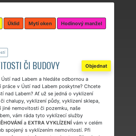
Úklid
Mytí oken
Hodinový manžel
stí
ITOSTI ČI BUDOVY
Objednat
ě Ústí nad Labem a hledáte odbornou a
cí práce v Ústí nad Labem poskytne? Chcete
Ústí nad Labem? Ať už se jedná o vyklizení
či chalupy, vyklizení půdy, vyklizení sklepa,
í jiné nemovitosti či pozemku, naše
abem, vám ráda tyto vyklízecí služby
TĚHOVÁNÍ
a
EXTRA VYKLÍZENÍ
vám v celém
 spojený s vyklízením nemovitostí. Při