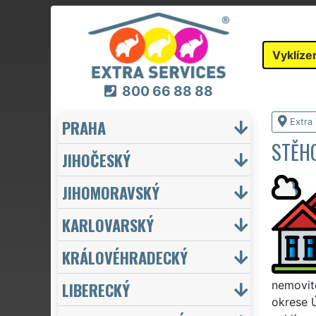
Vyklíze
800 66 88 88
PRAHA
Extra 
STĚHO
JIHOČESKÝ
JIHOMORAVSKÝ
KARLOVARSKÝ
KRÁLOVÉHRADECKÝ
LIBERECKÝ
nemovito
okrese Ú