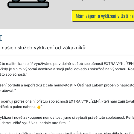
lízení v Ústí nad Labem
E
našich služeb vyklízení od zákazníků:
to realitní kancelář využíváme pravidelně služeb společnosti EXTRA VYKLÍZENÍ 
Vždy je s nimi výborná domluva a svoji práci odvedou pokaždé na výbornou. Ro
éto společnosti.
zení bordelu a nepořádku z celé nemovitosti v Ústí nad Labem proběhlo naprosto
oručovat.
 oceňuji profesionální přístup společnosti EXTRA VYKLÍZENÍ, kteří nám zajišťova
diček a palec nahoru. 👍
yklizení nově zakoupené nemovitosti jsme si vybrali právě tuto společnost. Perf
deme určitě využívat i nadále tuto firmu.
otu jste mi zajišťovali vyklízení nemovitosti v Ústí nad Labem. Moc děkuju za f