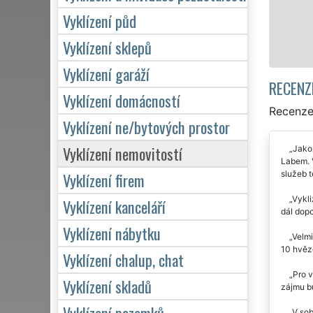
Vyklízení půd
Mám zájem o vyk
Vyklízení sklepů
Vyklízení garáží
RECENZ
Vyklízení domácností
Recenze 
Vyklízení ne/bytových prostor
Vyklízení nemovitostí
Jakož
Labem. 
služeb t
Vyklízení firem
Vykli
Vyklízení kanceláří
dál dop
Vyklízení nábytku
Velmi
10 hvěz
Vyklízení chalup, chat
Pro v
Vyklízení skladů
zájmu bu
Vyklízení pozemků
V sob