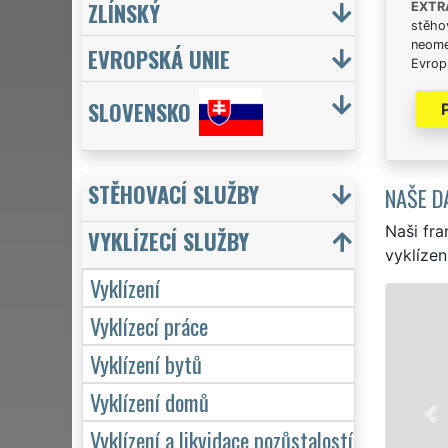
ZLÍNSKÝ
EXTR
stěhov
neome
EVROPSKÁ UNIE
Evrops
SLOVENSKO
STĚHOVACÍ SLUŽBY
NAŠE D
Naši fra
VYKLÍZECÍ SLUŽBY
vyklízen
Vyklízení
VYKLÍZENÍ A VYKLÍZ
Vyklízecí práce
v Ústí nad Labem a ce
Vyklízení bytů
vyklízení, a to jak pro
značkou sítě EXTRA VYK
Vyklízení domů
servis se zárukou kva
Vyklízení a likvidace pozůstalostí
hodin denně, 7 dní v t