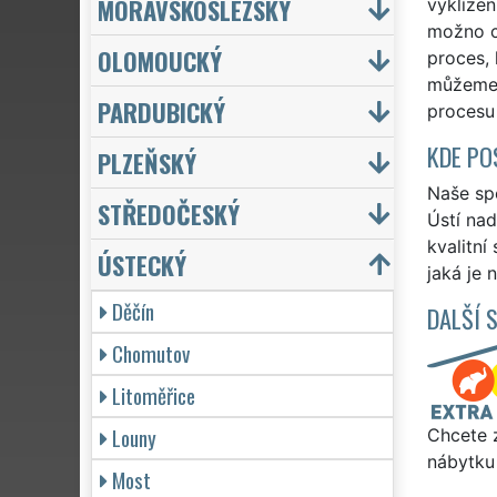
MORAVSKOSLEZSKÝ
vyklízen
možno co
OLOMOUCKÝ
proces, 
můžeme 
PARDUBICKÝ
procesu 
KDE PO
PLZEŇSKÝ
Naše spo
STŘEDOČESKÝ
Ústí nad
kvalitní
ÚSTECKÝ
jaká je 
Děčín
DALŠÍ 
Chomutov
Litoměřice
Louny
Chcete z
nábytku
Most