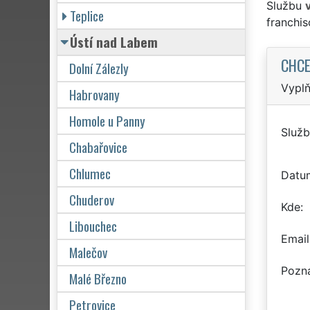
Službu
Teplice
franchi
Ústí nad Labem
CHCE
Dolní Zálezly
Vyplň
Habrovany
Homole u Panny
Služb
Chabařovice
Chlumec
Datu
Chuderov
Kde
Libouchec
Email
Malečov
Pozn
Malé Březno
Petrovice