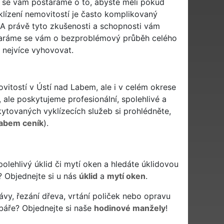
m se vám postaráme o to, abyste měli pokud
lízení nemovitostí je často komplikovaný
. A právě tyto zkušenosti a schopnosti vám
staráme se vám o bezproblémový průběh celého
 nejvíce vyhovovat.
ovitostí v Ústí nad Labem, ale i v celém okrese
 ale poskytujeme profesionální, spolehlivé a
tovaných vyklízecích služeb si prohlédněte,
Labem ceník
).
spolehlivý úklid či mytí oken a hledáte úklidovou
? Objednejte si u nás
úklid
a
mytí oken
.
ávy, řezání dřeva, vrtání poliček nebo opravu
báře? Objednejte si naše
hodinové manžely
!