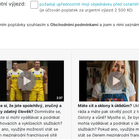
tní výjezd
požaduji upřednostnit moji objednávku před ostatním
(je účtován poplatek za urgentní výjezd 2 500 Kč)
ním poptávky souhlasím s
Obchodními podmínkami
a jsem s nimi seznám
e si, že jste spolehlivý, zručný a
Máte cit a sklony k úklidům?
Ukl
ky zdatný člověk?
Domníváte se,
ráda a máte pak skvělý pocit z t
te si mohl vydělávat a podnikat
čistoty a vůně? Myslíte si, že by
hovacích a vyklízecích službách?
mohla vydělávat a podnikat v úk
ano, využijte možnosti stát se
službách? Pokud ano, využijte 
m mezinárodní franchisové sítě
stát se členem mezinárodní fran