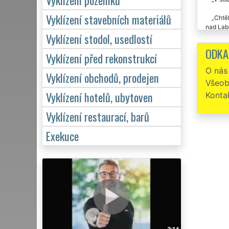
Vyklízení stavebních materiálů
Chtěl
nad Labe
Vyklízení stodol, usedlostí
nevzdali
ODKA
Vyklízení před rekonstrukcí
Na in
ráda, že
O nás
Vyklízení obchodů, prodejen
Všeob
Vyklízení hotelů, ubytoven
Konta
Vyklízení restaurací, barů
Exekuce