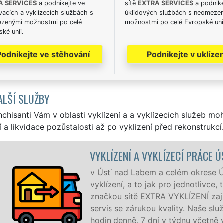
A SERVICES
a podnikejte ve
sítě
EXTRA SERVICES
a podnike
acích a vyklízecích službách s
úklidových službách s neomeze
zenými možnostmi po celé
možnostmi po celé Evropské uni
ké unii.
Podnikejte ve stěhování
Podnikejte v uklízen
ALŠÍ SLUŽBY
nchisanti Vám v oblasti vyklízení a a vyklízecích služeb mo
í a likvidace pozůstalosti až po vyklizení před rekonstrukcí
ECÍ PRÁCE ÚSTÍ NAD LABEM
lém okrese Ústí nad Labem zajišťujeme služby
 jednotlivce, tak pro obchodní společnosti. Pod
LÍZENÍ zajišťujeme profesionální a kvalitní
lity. Naše služby poskytujeme NON-STOP 24
ýdnu včetně víkendů a svátků bez příplatků.