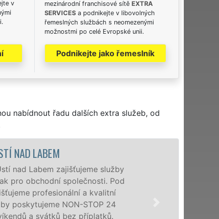
jte v
mezinárodní franchisové sítě
EXTRA
nými
SERVICES
a podnikejte v libovolných
i.
řemeslných službách s neomezenými
možnostmi po celé Evropské unii.
í
Podnikejte jako řemeslník
hou nabídnout řadu dalších extra služeb, od
.
VYKLÍZECÍ PRÁCE A S
Společnost EXTRA VYKLÍZENÍ z
poboček levné, přesto kvalitní
Labem a okolí. Poskytujeme t
osobám se zárukou kvalitně 
příplatků.