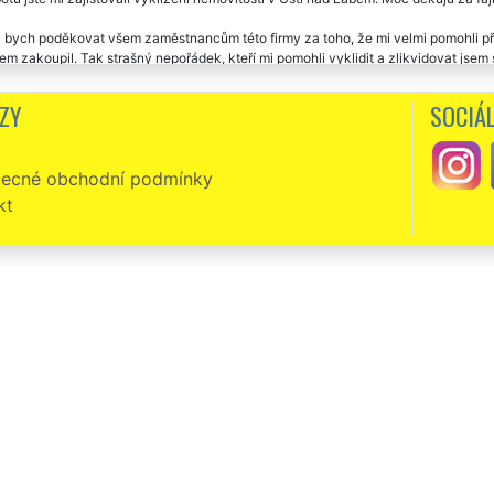
 bych poděkovat všem zaměstnancům této firmy za toho, že mi velmi pomohli při 
m zakoupil. Tak strašný nepořádek, kteří mi pomohli vyklidit a zlikvidovat jsem s
 to. Jsou to skutečně profíci. Doporučuju.
ZY
SOCIÁL
ternetu jsem si našla firmu EXTRA VYKLÍZENÍExtra vyklízení a objednala jsem si 
 jsem si vybrala právě je. Od začátku do konce mi byl poskytnut skutečně skvělý
ecné obchodní podmínky
kt