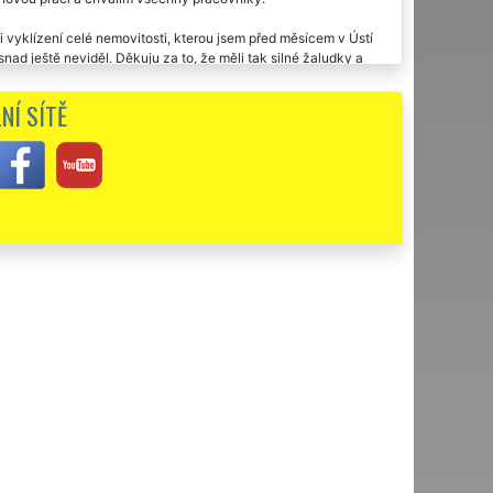
vyklízení celé nemovitosti, kterou jsem před měsícem v Ústí
nad ještě neviděl. Děkuju za to, že měli tak silné žaludky a
NÍ SÍTĚ
u nich vyklízení naší nemovitosti v Ústí nad Labem. Jsem velmi
 servis. Jednoznačně doporučuji tuto firmu.