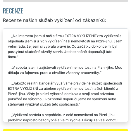
RECENZE
Recenze našich služeb vyklízení od zákazníků:
Na internetu jsem si našla firmu EXTRA VYKLÍZENÍExtra vyklízení a
objednala jsem si u nich vyklízení naší nemovitosti na Plzni-jihu. Jsem
velmi ráda, že jsem si vybrala právě je. Od začátku do konce mi byl
poskytnut skutečně skvělý servis. Jednoznačně doporučuji tuto
firmu.
V sobotu jste mi zajišťovali vyklízení nemovitosti na Plzni-jihu. Moc
děkuju za fajnovou prací a chválím všechny pracovníky.
Jakožto realitní kancelář využíváme pravidelně služeb společnosti
EXTRA VYKLÍZENÍ za účelem vyklízení nemovitostí našich klientů z
Plzně-jihu. Vždy je s nimi výborná domluva a svoji práci odvedou
pokaždé na výbornou. Rozhodně doporučujeme na vyklízení nebo
stěhování využívat služeb této společnosti.
Vyklizení bordelu a nepořádku z celé nemovitosti na Plzni-jihu
proběhlo naprosto bezchybně a velmi rychle. Děkuji za vaši ochotu.
Určitě budu dál doporučovat.