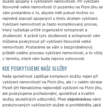
služeb spojený s vyklízením nemovitostí. Při vyklízení
libovolně velké nemovitosti či pozemku na Plzni-jihu se
vám postaráme o to, abyste měli pokud možno co
nejméně starostí spojených s tímto druhem vyklízení.
Vyklízení nemovitostí je často komplikovaný proces,
který vyžaduje určité organizační schopnosti a
zkušenosti. A právě tyto zkušenosti a schopnosti vám
můžeme poskytnout při vyklízení libovolně velké
nemovitosti. Postaráme se vám o bezproblémový
průběh celého procesu vyklízení nemovitosti, a to vždy
v termínu, které vám bude nejvíce vyhovovat.
KDE POSKYTUJEME NAŠE SLUŽBY
Naše společnost zajišťuje komplexní služby nejen při
vyklizení nemovitostí na Plzni-jihu, ale i v celém okrese
Plzeň-jih! Nenabízíme nejlevnější vyklízení na Plzni-jihu,
ale poskytujeme profesionální, spolehlivé a kvalitní
služby skutečných odborníků. Před
objednávkou
námi
poskytovaných vyklízecích služeb si prohlédněte, jaká