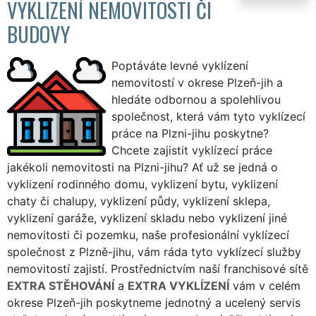
VYKLIZENÍ NEMOVITOSTI ČI
BUDOVY
Poptáváte levné vyklízení
nemovitostí v okrese Plzeň-jih a
hledáte odbornou a spolehlivou
společnost, která vám tyto vyklízecí
práce na Plzni-jihu poskytne?
Chcete zajistit vyklízecí práce
jakékoli nemovitosti na Plzni-jihu? Ať už se jedná o
vyklizení rodinného domu, vyklizení bytu, vyklizení
chaty či chalupy, vyklizení půdy, vyklizení sklepa,
vyklizení garáže, vyklizení skladu nebo vyklizení jiné
nemovitosti či pozemku, naše profesionální vyklízecí
společnost z Plzně-jihu, vám ráda tyto vyklízecí služby
nemovitostí zajistí. Prostřednictvím naší franchisové sítě
EXTRA STĚHOVÁNÍ
a
EXTRA VYKLÍZENÍ
vám v celém
okrese Plzeň-jih poskytneme jednotný a ucelený servis