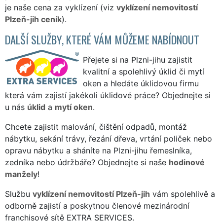
je naše cena za vyklízení (viz
vyklízení nemovitostí
Plzeň-jih ceník
).
DALŠÍ SLUŽBY, KTERÉ VÁM MŮŽEME NABÍDNOUT
Přejete si na Plzni-jihu zajistit
kvalitní a spolehlivý úklid či mytí
oken a hledáte úklidovou firmu
která vám zajistí jakékoli úklidové práce? Objednejte si
u nás
úklid
a
mytí oken
.
Chcete zajistit malování, čištění odpadů, montáž
nábytku, sekání trávy, řezání dřeva, vrtání poliček nebo
opravu nábytku a sháníte na Plzni-jihu řemeslníka,
zedníka nebo údržbáře? Objednejte si naše
hodinové
manžely
!
Službu
vyklízení nemovitostí Plzeň-jih
vám spolehlivě a
odborně zajistí a poskytnou členové mezinárodní
franchisové sítě EXTRA SERVICES.