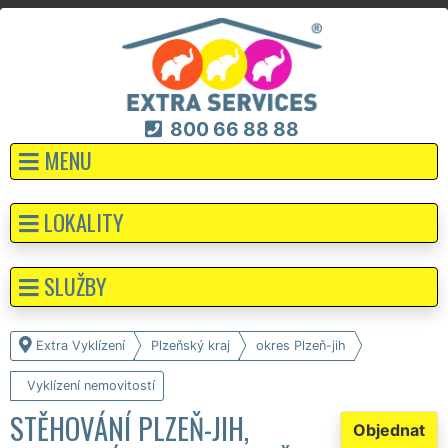
800 66 88 88
MENU
LOKALITY
SLUŽBY
Extra Vyklízení
Plzeňský kraj
okres Plzeň-jih
Vyklízení nemovitostí
STĚHOVÁNÍ PLZEŇ-JIH,
Objednat