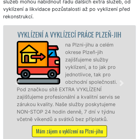
služeb mohou nabídnout řadu dalších extra služeb, od
vyklízení a likvidace pozůstalosti až po vyklizení před
rekonstrukcí.
VYKLÍZECÍ PRÁCE PLZEŇ-JIH
VYKLÍZECÍ PRÁ
na Plzni-jihu a celém
S
okrese Plzeň-jih
VY
zajišťujeme služby
pr
vyklízení, a to jak pro
fr
jednotlivce, tak pro
le
obchodní společnosti.
pr
ítě EXTRA VYKLÍZENÍ
na Plzni-jihu a ok
esionální a kvalitní servis se
službu jak fyzick
y. Naše služby poskytujeme
osobám se záruko
din denně, 7 dní v týdnu
práce, a to NON-S
a svátků bez příplatků.
Mám zájem o vyk
 o vyklízení na Plzni-jihu