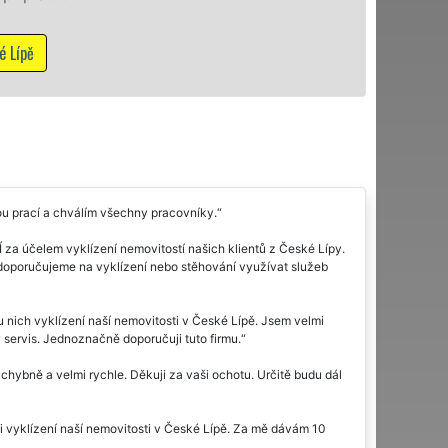
Mám zájem o vyklízecí prác
vou prací a chválím všechny pracovníky.
za účelem vyklízení nemovitostí našich klientů z České Lípy.
doporučujeme na vyklízení nebo stěhování využívat služeb
u nich vyklízení naší nemovitosti v České Lípě. Jsem velmi
 servis. Jednoznačně doporučuji tuto firmu.
hybně a velmi rychle. Děkuji za vaši ochotu. Určitě budu dál
li vyklízení naší nemovitosti v České Lípě. Za mě dávám 10