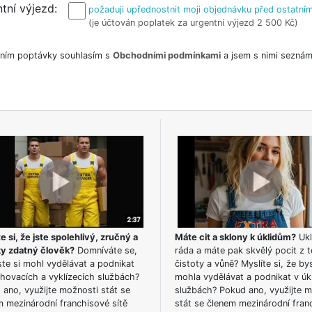
tní výjezd
požaduji upřednostnit moji objednávku před ostatním
(je účtován poplatek za urgentní výjezd 2 500 Kč)
ním poptávky souhlasím s
Obchodními podmínkami
a jsem s nimi seznám
e si, že jste spolehlivý, zručný a
Máte cit a sklony k úklidům?
Ukl
ky zdatný člověk?
Domníváte se,
ráda a máte pak skvělý pocit z t
te si mohl vydělávat a podnikat
čistoty a vůně? Myslíte si, že by
hovacích a vyklízecích službách?
mohla vydělávat a podnikat v úk
ano, využijte možnosti stát se
službách? Pokud ano, využijte 
m mezinárodní franchisové sítě
stát se členem mezinárodní fran