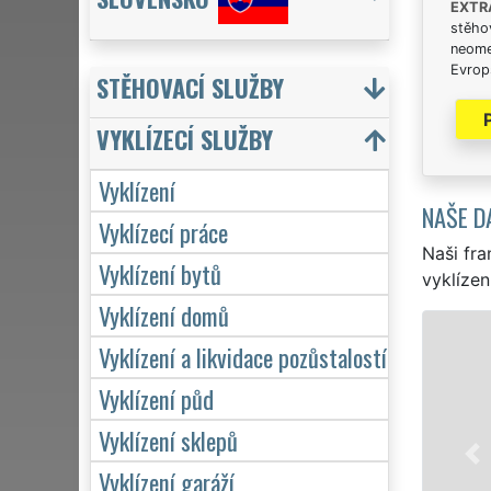
EXTR
stěhov
neome
Evrops
STĚHOVACÍ SLUŽBY
VYKLÍZECÍ SLUŽBY
Vyklízení
NAŠE D
Vyklízecí práce
Naši fra
Vyklízení bytů
vyklízen
Vyklízení domů
VYKLÍZENÍ A VYKLÍZECÍ
Vyklízení a likvidace pozůstalostí
v České Lípě a celém okrese
Vyklízení půd
to jak pro jednotlivce, tak 
EXTRA VYKLÍZENÍ zajišťujeme
Vyklízení sklepů
kvality. Naše služby posky
Vyklízení garáží
týdnu včetně víkendů a svát