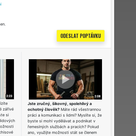
i
en.
ízíte
Jste zručný, šikovný, spolehlivý a
é zářivé
ochotný člověk?
Máte rád všestrannou
ste si
práci a komunikaci s lidmi? Myslíte si, že
lidových
byste si mohl vydělávat a podnikat v
možnosti
řemeslných službách a pracích? Pokud
chisové
ano, využijte možnosti stát se členem