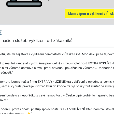
í v České Lípě
E
našich služeb vyklízení od zákazníků:
otu jste mi zajišťovali vyklízení nemovitosti v České Lípě. Moc děkuju za fajno
to realitní kancelář využíváme pravidelně služeb společnosti EXTRA VYKLÍZENÍ 
 s nimi výborná domluva a svoji práci odvedou pokaždé na výbornou. Rozhodně 
lečnosti.
ternetu jsem si našla firmu EXTRA VYKLÍZENÍExtra vyklízení a objednala jsem si 
 jsem si vybrala právě je. Od začátku do konce mi byl poskytnut skutečně skvělý
zení bordelu a nepořádku z celé nemovitosti v České Lípě proběhlo naprosto bezc
ovat.
 oceňuji profesionální přístup společnosti EXTRA VYKLÍZENÍ, kteří nám zajišťova
ek a palec nahoru. 👍