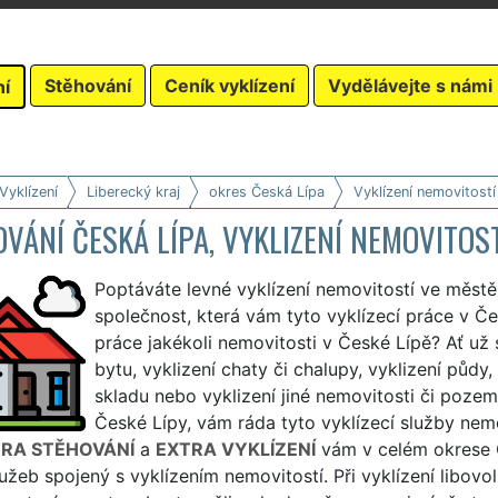
Stěhování
Ceník vyklízení
Vydělávejte s námi
ní
Vyklízení
Liberecký kraj
okres Česká Lípa
Vyklízení nemovitostí
VÁNÍ ČESKÁ LÍPA, VYKLIZENÍ NEMOVITOS
Poptáváte levné vyklízení nemovitostí ve městě
společnost, která vám tyto vyklízecí práce v Če
práce jakékoli nemovitosti v České Lípě? Ať už 
bytu, vyklizení chaty či chalupy, vyklizení půdy, 
skladu nebo vyklizení jiné nemovitosti či pozem
České Lípy, vám ráda tyto vyklízecí služby nemov
RA STĚHOVÁNÍ
a
EXTRA VYKLÍZENÍ
vám v celém okrese 
lužeb spojený s vyklízením nemovitostí. Při vyklízení libo