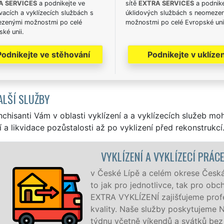
A SERVICES
a podnikejte ve
sítě
EXTRA SERVICES
a podnike
acích a vyklízecích službách s
úklidových službách s neomeze
zenými možnostmi po celé
možnostmi po celé Evropské uni
ké unii.
Podnikejte ve stěhování
Podnikejte v uklízen
ALŠÍ SLUŽBY
nchisanti Vám v oblasti vyklízení a a vyklízecích služeb mo
í a likvidace pozůstalosti až po vyklizení před rekonstrukcí
 PRÁCE ČESKÁ LÍPA
 Česká Lípa zajišťujeme služby vyklízení, a
pro obchodní společnosti. Pod značkou sítě
 profesionální a kvalitní servis se zárukou
tujeme NON-STOP 24 hodin denně, 7 dní v
ků bez příplatků.