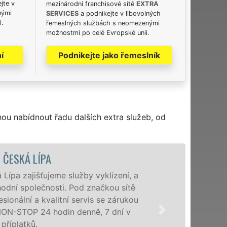
jte v
mezinárodní franchisové sítě
EXTRA
nými
SERVICES
a podnikejte v libovolných
i.
řemeslných službách s neomezenými
možnostmi po celé Evropské unii.
í
Podnikejte jako řemeslník
hou nabídnout řadu dalších extra služeb, od
.
VYKLÍZECÍ PRÁCE A SLU
Společnost EXTRA VYKLÍZENÍ zajišt
poboček levné, přesto kvalitní a pr
a okolí. Poskytujeme tuto službu 
zárukou kvalitně odvedené práce, 