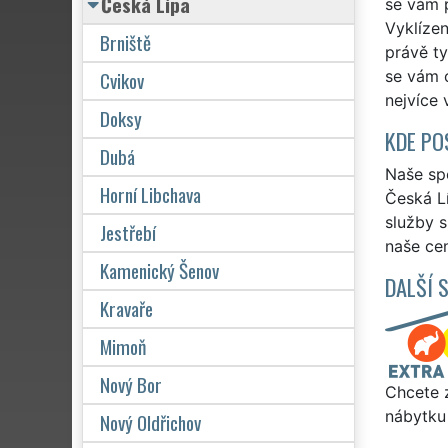
Česká Lípa
se vám 
Vyklízen
Brniště
právě ty
Cvikov
se vám 
nejvíce 
Doksy
KDE PO
Dubá
Naše spo
Horní Libchava
Česká Lí
služby 
Jestřebí
naše cen
Kamenický Šenov
DALŠÍ 
Kravaře
Mimoň
Nový Bor
Chcete z
nábytku 
Nový Oldřichov