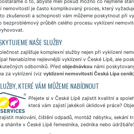
postaráme o to, abyste měli pokud možno co nejméně staros
í nemovitostí je často komplikovaný proces, který vyžaduje
to zkušenosti a schopnosti vám můžeme poskytnout při vyk
o bezproblémový průběh celého procesu vyklízení nemovitos
vyhovovat.
SKYTUJEME NAŠE SLUŽBY
lečnost zajišťuje komplexní služby nejen při vyklizení nemo
pa! Nenabízíme nejlevnější vyklízení v České Lípě, ale posky
skutečných odborníků. Před
objednávkou
námi poskytovanýc
a za vyklízení (viz
vyklízení nemovitostí Česká Lípa ceník
SLUŽBY, KTERÉ VÁM MŮŽEME NABÍDNOUT
Přejete si v České Lípě zajistit kvalitní a spol
která vám zajistí jakékoli úklidové práce? Obj
ajistit malování, čištění odpadů, montáž nábytku, sekání tr
a sháníte v České Lípě řemeslníka, zedníka nebo údržbáře