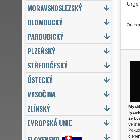
Urgen
MORAVSKOSLEZSKÝ
OLOMOUCKÝ
Odeslá
PARDUBICKÝ
PLZEŇSKÝ
STŘEDOČESKÝ
ÚSTECKÝ
VYSOČINA
ZLÍNSKÝ
Myslít
fyzic
že bys
EVROPSKÁ UNIE
ve stě
Pokud 
člene
SLOVENSKO