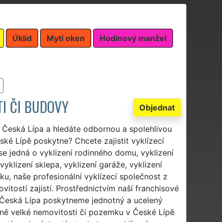
Úklid
Mytí oken
Hodinový manžel
TI ČI BUDOVY
Objednat
 Česká Lípa a hledáte odbornou a spolehlivou
ské Lípě poskytne? Chcete zajistit vyklízecí
se jedná o vyklizení rodinného domu, vyklizení
vyklizení sklepa, vyklizení garáže, vyklizení
ku, naše profesionální vyklízecí společnost z
itostí zajistí. Prostřednictvím naší franchisové
Česká Lípa poskytneme jednotný a ucelený
volně velké nemovitosti či pozemku v České Lípě