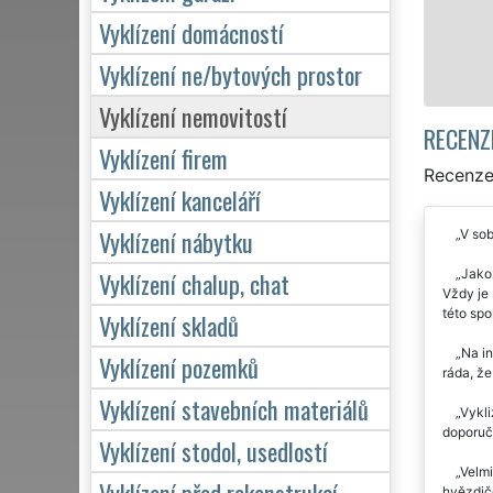
Vyklízení domácností
Mám zájem o vyklízen
Vyklízení ne/bytových prostor
Vyklízení nemovitostí
RECENZ
Vyklízení firem
Recenze 
Vyklízení kanceláří
Vyklízení nábytku
V sob
Jakož
Vyklízení chalup, chat
Vždy je
této spo
Vyklízení skladů
Na in
Vyklízení pozemků
ráda, že
Vyklízení stavebních materiálů
Vykli
doporuč
Vyklízení stodol, usedlostí
Velmi
Vyklízení před rekonstrukcí
hvězdič