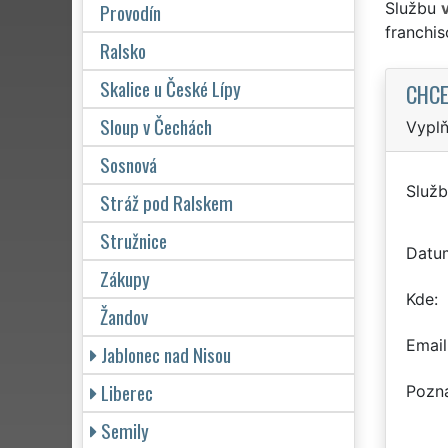
Provodín
Službu
franchi
Ralsko
Skalice u České Lípy
CHCE
Sloup v Čechách
Vyplň
Sosnová
Služb
Stráž pod Ralskem
Stružnice
Datu
Zákupy
Kde
Žandov
Email
Jablonec nad Nisou
Liberec
Pozn
Semily