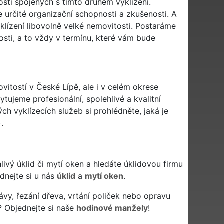
tí spojených s tímto druhem vyklízení.
 určité organizační schopnosti a zkušenosti. A
lízení libovolně velké nemovitosti. Postaráme
ti, a to vždy v termínu, které vám bude
vitostí v České Lípě, ale i v celém okrese
tujeme profesionální, spolehlivé a kvalitní
h vyklízecích služeb si prohlédněte, jaká je
).
ehlivý úklid či mytí oken a hledáte úklidovou firmu
ednejte si u nás
úklid
a
mytí oken
.
ávy, řezání dřeva, vrtání poliček nebo opravu
? Objednejte si naše
hodinové manžely
!