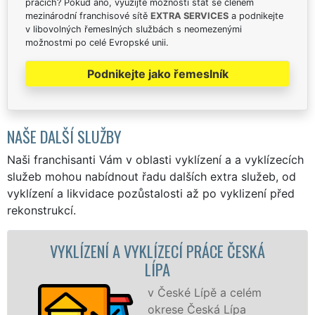
pracích? Pokud ano, využijte možnosti stát se členem
mezinárodní franchisové sítě
EXTRA SERVICES
a podnikejte
v libovolných řemeslných službách s neomezenými
možnostmi po celé Evropské unii.
Podnikejte jako řemeslník
NAŠE DALŠÍ SLUŽBY
Naši franchisanti Vám v oblasti vyklízení a a vyklízecích
služeb mohou nabídnout řadu dalších extra služeb, od
vyklízení a likvidace pozůstalosti až po vyklizení před
rekonstrukcí.
ÍZENÍ A VYKLÍZECÍ PRÁCE ČESKÁ
VYKLÍZEC
LÍPA
v České Lípě a celém
okrese Česká Lípa