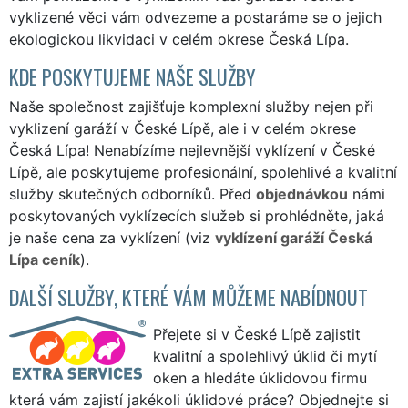
vyklizené věci vám odvezeme a postaráme se o jejich
ekologickou likvidaci v celém okrese Česká Lípa.
KDE POSKYTUJEME NAŠE SLUŽBY
Naše společnost zajišťuje komplexní služby nejen při
vyklizení garáží v České Lípě, ale i v celém okrese
Česká Lípa! Nenabízíme nejlevnější vyklízení v České
Lípě, ale poskytujeme profesionální, spolehlivé a kvalitní
služby skutečných odborníků. Před
objednávkou
námi
poskytovaných vyklízecích služeb si prohlédněte, jaká
je naše cena za vyklízení (viz
vyklízení garáží Česká
Lípa ceník
).
DALŠÍ SLUŽBY, KTERÉ VÁM MŮŽEME NABÍDNOUT
Přejete si v České Lípě zajistit
kvalitní a spolehlivý úklid či mytí
oken a hledáte úklidovou firmu
která vám zajistí jakékoli úklidové práce? Objednejte si