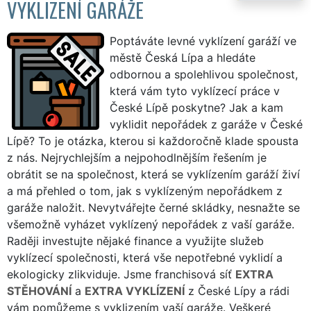
VYKLIZENÍ GARÁŽE
Poptáváte levné vyklízení garáží ve
městě Česká Lípa a hledáte
odbornou a spolehlivou společnost,
která vám tyto vyklízecí práce v
České Lípě poskytne? Jak a kam
vyklidit nepořádek z garáže v České
Lípě? To je otázka, kterou si každoročně klade spousta
z nás. Nejrychlejším a nejpohodlnějším řešením je
obrátit se na společnost, která se vyklízením garáží živí
a má přehled o tom, jak s vyklízeným nepořádkem z
garáže naložit. Nevytvářejte černé skládky, nesnažte se
všemožně vyházet vyklízený nepořádek z vaší garáže.
Raději investujte nějaké finance a využijte služeb
vyklízecí společnosti, která vše nepotřebné vyklidí a
ekologicky zlikviduje. Jsme franchisová síť
EXTRA
STĚHOVÁNÍ
a
EXTRA VYKLÍZENÍ
z České Lípy a rádi
vám pomůžeme s vyklizením vaší garáže. Veškeré