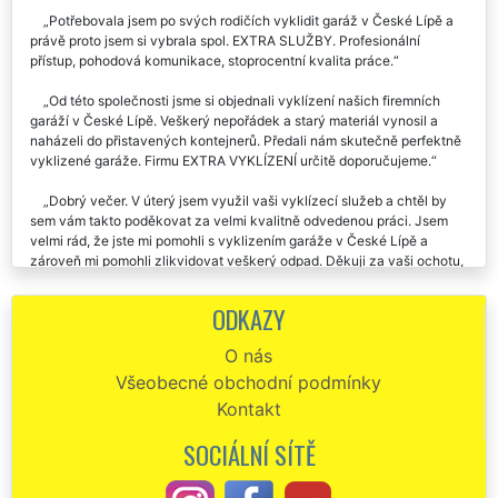
Potřebovala jsem po svých rodičích vyklidit garáž v České Lípě a
právě proto jsem si vybrala spol. EXTRA SLUŽBY. Profesionální
přístup, pohodová komunikace, stoprocentní kvalita práce.
Od této společnosti jsme si objednali vyklízení našich firemních
garáží v České Lípě. Veškerý nepořádek a starý materiál vynosil a
naházeli do přistavených kontejnerů. Předali nám skutečně perfektně
vyklizené garáže. Firmu EXTRA VYKLÍZENÍ určitě doporučujeme.
Dobrý večer. V úterý jsem využil vaši vyklízecí služeb a chtěl by
sem vám takto poděkovat za velmi kvalitně odvedenou práci. Jsem
velmi rád, že jste mi pomohli s vyklizením garáže v České Lípě a
zároveň mi pomohli zlikvidovat veškerý odpad. Děkuji za vaši ochotu,
určitě vás budu všude doporučovat.
ODKAZY
Děkuju za poskytnutou službu vyklizení naší garáže v České Lípě.
Určitě vás doporučím každému, kdo bude potřebovat jakékoli
O nás
vyklízení nebo stěhování.
Všeobecné obchodní podmínky
Vyklizení BYTU v České LípěVyklizení bytu Česká Lípa -
Kontakt
Potřebujete zajistit od spolehlivé firmy vyklízení bytů v České Lípě?
Jsme profesionální vyklízecí společnost z České Lípy, která vám toto
SOCIÁLNÍ SÍTĚ
vyklízení mile ráda zajistí. Naše franchisová síť EXTRA STĚHOVÁNÍ a
EXTRA VYKLÍZENÍ vám v celém okrese Česká Lípa zajistí