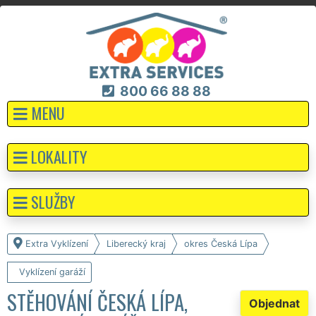
800 66 88 88
MENU
LOKALITY
SLUŽBY
Extra Vyklízení
Liberecký kraj
okres Česká Lípa
Vyklízení garáží
STĚHOVÁNÍ ČESKÁ LÍPA,
Objednat