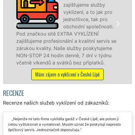
zajišťujeme služby
vyklízení, a to jak pro
jednotlivce, tak pro
v České Lí
obchodní společnosti.
službu jak
čkou sítě EXTRA VYKLÍZENÍ
osobám se 
eme profesionální a kvalitní servis se
práce, a t
 kvality. Naše služby poskytujeme
P 24 hodin denně, 7 dní v týdnu
Mám zá
íkendů a svátků bez příplatků.
Mám zájem o vyklízení v České Lípě
RECENZE
Recenze našich služeb vyklízení od zákazníků:
Nejenže mi tato firma vyklidila garáž v České Lípě, ale potom ji
celou vyštukovali a vymalovali. Musím uznat že poskytují naprosto
špičkový servis. Jednoznačně doporučuju.