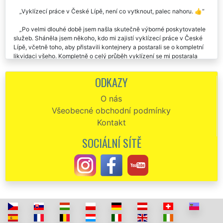
Vyklízecí práce v České Lípě, není co vytknout, palec nahoru. 👍
Po velmi dlouhé době jsem našla skutečně výborné poskytovatele
služeb. Sháněla jsem někoho, kdo mi zajistí vyklízecí práce v České
Lípě, včetně toho, aby přistavili kontejnery a postarali se o kompletní
likvidaci všeho. Kompletně o celý průběh vyklízení se mi postarala
společnost EXTRA SLUŽBY. Jejich služby využije určitě znova.
Jednoznačně doporučuju.
ODKAZY
Naprostá spokojenost s touto firmou. Včera mi zajišťovali vyklízecí
O nás
práce v České Lípě. Vše klapalo jak jsme se domluvili. Doporučuju.
Všeobecné obchodní podmínky
Vybrala jsem si tuto společnost, aby se mi postarala o kompletní
Kontakt
vyklízecí práce v České Lípě. S jejich přístupem i s jejich prací jsem
byla maximálně spokojená. Naprosto špičkově vše vyklidili a předali
SOCIÁLNÍ SÍTĚ
mi čistý byt. Určitě doporučuji.
Potřebovala jsem zajistit vyklízecí práce v České Lípě a tak jsem si
vybrala společnost EXTRA VYKLÍZENÍ. Super komunikace,
spolehlivost, výborná cena. Děkuji a doporučuji.