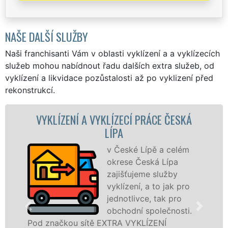
NAŠE DALŠÍ SLUŽBY
Naši franchisanti Vám v oblasti vyklízení a a vyklízecích
služeb mohou nabídnout řadu dalších extra služeb, od
vyklízení a likvidace pozůstalosti až po vyklizení před
rekonstrukcí.
KLÍZENÍ A VYKLÍZECÍ PRÁCE ČESKÁ
VYKLÍZ
LÍPA
v České Lípě a celém
okrese Česká Lípa
zajišťujeme služby
vyklízení, a to jak pro
jednotlivce, tak pro
v České 
obchodní společnosti.
službu j
načkou sítě EXTRA VYKLÍZENÍ