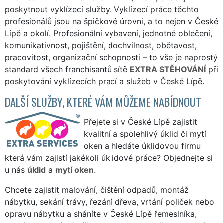
poskytnout vyklízecí služby. Vyklízecí práce těchto
profesionálů jsou na špičkové úrovni, a to nejen v České
Lípě a okolí. Profesionální vybavení, jednotné oblečení,
komunikativnost, pojištění, dochvilnost, obětavost,
pracovitost, organizační schopnosti – to vše je naprostý
standard všech franchisantů sítě
EXTRA STĚHOVÁNÍ
při
poskytování vyklízecích prací a služeb v České Lípě.
DALŠÍ SLUŽBY, KTERÉ VÁM MŮŽEME NABÍDNOUT
Přejete si v České Lípě zajistit
kvalitní a spolehlivý úklid či mytí
oken a hledáte úklidovou firmu
která vám zajistí jakékoli úklidové práce? Objednejte si
u nás
úklid
a
mytí oken
.
Chcete zajistit malování, čištění odpadů, montáž
nábytku, sekání trávy, řezání dřeva, vrtání poliček nebo
opravu nábytku a sháníte v České Lípě řemeslníka,