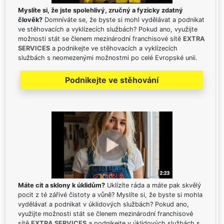
Myslíte si, že jste spolehlivý, zručný a fyzicky zdatný
člověk?
Domníváte se, že byste si mohl vydělávat a podnikat
ve stěhovacích a vyklízecích službách? Pokud ano, využijte
možnosti stát se členem mezinárodní franchisové sítě
EXTRA
SERVICES
a podnikejte ve stěhovacích a vyklízecích
službách s neomezenými možnostmi po celé Evropské unii.
Podnikejte ve stěhování
Máte cit a sklony k úklidům?
Uklízíte ráda a máte pak skvělý
pocit z té zářivé čistoty a vůně? Myslíte si, že byste si mohla
vydělávat a podnikat v úklidových službách? Pokud ano,
využijte možnosti stát se členem mezinárodní franchisové
sítě
EXTRA SERVICES
a podnikejte v úklidových službách s