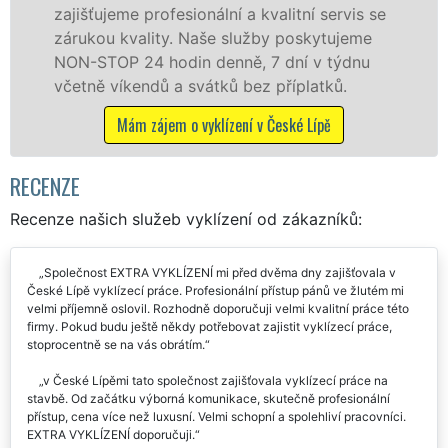
osobám s
ujeme profesionální a kvalitní servis se
práce, a
ou kvality. Naše služby poskytujeme
TOP 24 hodin denně, 7 dní v týdnu
Mám
ě víkendů a svátků bez příplatků.
Mám zájem o vyklízení v České Lípě
RECENZE
Recenze našich služeb vyklízení od zákazníků:
Společnost EXTRA VYKLÍZENÍ mi před dvěma dny zajišťovala v
České Lípě vyklízecí práce. Profesionální přístup pánů ve žlutém mi
velmi příjemně oslovil. Rozhodně doporučuji velmi kvalitní práce této
firmy. Pokud budu ještě někdy potřebovat zajistit vyklízecí práce,
stoprocentně se na vás obrátím.
v České Lípěmi tato společnost zajišťovala vyklízecí práce na
stavbě. Od začátku výborná komunikace, skutečně profesionální
přístup, cena více než luxusní. Velmi schopní a spolehliví pracovníci.
EXTRA VYKLÍZENÍ doporučuji.