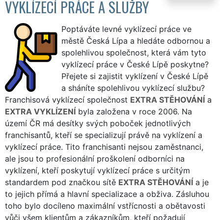
VYKLÍZECÍ PRÁCE A SLUŽBY
Poptáváte levné vyklízecí práce ve
městě Česká Lípa a hledáte odbornou a
spolehlivou společnost, která vám tyto
vyklízecí práce v České Lípě poskytne?
Přejete si zajistit vyklízení v České Lípě
a sháníte spolehlivou vyklízecí službu?
Franchisová vyklízecí společnost
EXTRA STĚHOVÁNÍ
a
EXTRA VYKLÍZENÍ
byla založena v roce 2006. Na
území ČR má desítky svých poboček jednotlivých
franchisantů, kteří se specializují právě na vyklízení a
vyklízecí práce. Tito franchisanti nejsou zaměstnanci,
ale jsou to profesionální proškolení odborníci na
vyklízení, kteří poskytují vyklízecí práce s určitým
standardem pod značkou sítě
EXTRA STĚHOVÁNÍ
a je
to jejich přímá a hlavní specializace a obživa. Zásluhou
toho bylo docíleno maximální vstřícnosti a obětavosti
vůči všem klientům a zákazníkům, kteří požadují