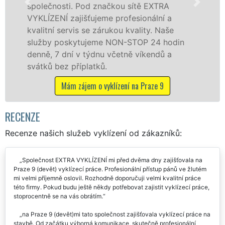
 EXTRA
na Praze 9 (devět) a okolí. Posky
nální a
službu jak fyzickým, tak právnick
ty. Naše
osobám se zárukou kvalitně odve
 24 hodin
práce, a to NON-STOP bez dalších 
kendů a
Mám zájem o vyklízecí práce na Pr
raze 9
RECENZE
Recenze našich služeb vyklízení od zákazníků:
Společnost EXTRA VYKLÍZENÍ mi před dvěma dny zajišťovala na
Praze 9 (devět) vyklízecí práce. Profesionální přístup pánů ve žlutém
mi velmi příjemně oslovil. Rozhodně doporučuji velmi kvalitní práce
této firmy. Pokud budu ještě někdy potřebovat zajistit vyklízecí práce,
stoprocentně se na vás obrátím.
na Praze 9 (devět)mi tato společnost zajišťovala vyklízecí práce na
stavbě. Od začátku výborná komunikace, skutečně profesionální