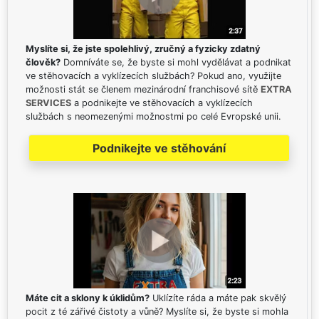
Myslíte si, že jste spolehlivý, zručný a fyzicky zdatný
člověk?
Domníváte se, že byste si mohl vydělávat a podnikat
ve stěhovacích a vyklízecích službách? Pokud ano, využijte
možnosti stát se členem mezinárodní franchisové sítě
EXTRA
SERVICES
a podnikejte ve stěhovacích a vyklízecích
službách s neomezenými možnostmi po celé Evropské unii.
Podnikejte ve stěhování
Máte cit a sklony k úklidům?
Uklízíte ráda a máte pak skvělý
pocit z té zářivé čistoty a vůně? Myslíte si, že byste si mohla