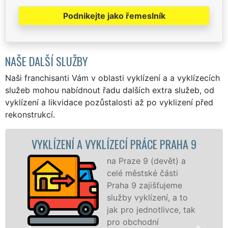
Podnikejte jako řemeslník
NAŠE DALŠÍ SLUŽBY
Naši franchisanti Vám v oblasti vyklízení a a vyklízecích
služeb mohou nabídnout řadu dalších extra služeb, od
vyklízení a likvidace pozůstalosti až po vyklizení před
rekonstrukcí.
ÁCE PRAHA 9
VYKLÍZECÍ PRÁCE A SLUŽBY 
 (devět) a
Společnost EXTR
ké části
VYKLÍZENÍ zajištu
jišťujeme
prostřednictvím
ízení, a to
franchisových po
notlivce, tak
levné, přesto kvali
dní
profesionální vykl