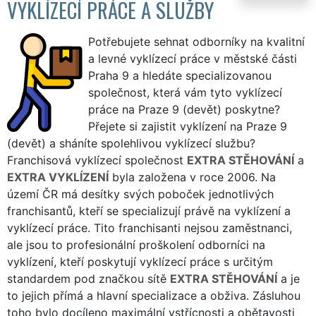
VYKLÍZECÍ PRÁCE A SLUŽBY
Potřebujete sehnat odborníky na kvalitní
a levné vyklízecí práce v městské části
Praha 9 a hledáte specializovanou
společnost, která vám tyto vyklízecí
práce na Praze 9 (devět) poskytne?
Přejete si zajistit vyklízení na Praze 9
(devět) a sháníte spolehlivou vyklízecí službu?
Franchisová vyklízecí společnost
EXTRA STĚHOVÁNÍ
a
EXTRA VYKLÍZENÍ
byla založena v roce 2006. Na
území ČR má desítky svých poboček jednotlivých
franchisantů, kteří se specializují právě na vyklízení a
vyklízecí práce. Tito franchisanti nejsou zaměstnanci,
ale jsou to profesionální proškolení odborníci na
vyklízení, kteří poskytují vyklízecí práce s určitým
standardem pod značkou sítě
EXTRA STĚHOVÁNÍ
a je
to jejich přímá a hlavní specializace a obživa. Zásluhou
toho bylo docíleno maximální vstřícnosti a obětavosti