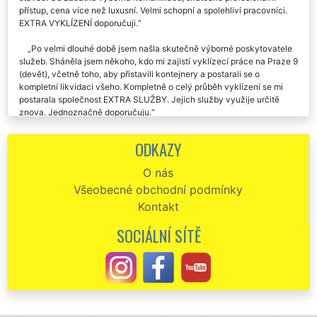
přístup, cena více než luxusní. Velmi schopní a spolehliví pracovníci.
EXTRA VYKLÍZENÍ doporučuji.
Po velmi dlouhé době jsem našla skutečně výborné poskytovatele
služeb. Sháněla jsem někoho, kdo mi zajistí vyklízecí práce na Praze 9
(devět), včetně toho, aby přistavili kontejnery a postarali se o
kompletní likvidaci všeho. Kompletně o celý průběh vyklízení se mi
postarala společnost EXTRA SLUŽBY. Jejich služby využije určitě
znova. Jednoznačně doporučuju.
Naprostá spokojenost s touto firmou. Včera mi zajišťovali vyklízecí
ODKAZY
práce na Praze 9 (devět). Vše klapalo jak jsme se domluvili.
Doporučuju.
O nás
Všeobecné obchodní podmínky
Vybrala jsem si tuto společnost, aby se mi postarala o kompletní
vyklízecí práce na Praze 9 (devět). S jejich přístupem i s jejich prací
Kontakt
jsem byla maximálně spokojená. Naprosto špičkově vše vyklidili a
předali mi čistý byt. Určitě doporučuji.
SOCIÁLNÍ SÍTĚ
Potřebovala jsem zajistit vyklízecí práce na Praze 9 (devět) a tak
jsem si vybrala společnost EXTRA VYKLÍZENÍ. Super komunikace,
spolehlivost, výborná cena. Děkuji a doporučuji.
Vyklízecí práce na Praze 9 (devět), není co vytknout, palec nahoru.
👍