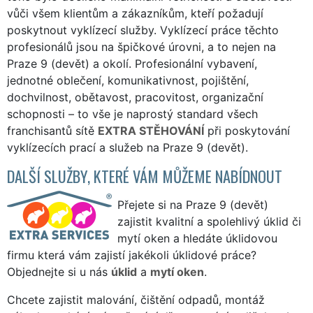
vůči všem klientům a zákazníkům, kteří požadují
poskytnout vyklízecí služby. Vyklízecí práce těchto
profesionálů jsou na špičkové úrovni, a to nejen na
Praze 9 (devět) a okolí. Profesionální vybavení,
jednotné oblečení, komunikativnost, pojištění,
dochvilnost, obětavost, pracovitost, organizační
schopnosti – to vše je naprostý standard všech
franchisantů sítě
EXTRA STĚHOVÁNÍ
při poskytování
vyklízecích prací a služeb na Praze 9 (devět).
DALŠÍ SLUŽBY, KTERÉ VÁM MŮŽEME NABÍDNOUT
Přejete si na Praze 9 (devět)
zajistit kvalitní a spolehlivý úklid či
mytí oken a hledáte úklidovou
firmu která vám zajistí jakékoli úklidové práce?
Objednejte si u nás
úklid
a
mytí oken
.
Chcete zajistit malování, čištění odpadů, montáž