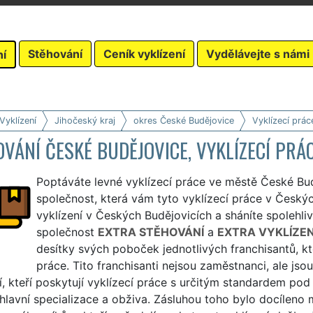
Stěhování
Ceník vyklízení
Vydělávejte s námi
ní
Vyklízení
Jihočeský kraj
okres České Budějovice
Vyklízecí prác
VÁNÍ ČESKÉ BUDĚJOVICE, VYKLÍZECÍ PRÁ
Poptáváte levné vyklízecí práce ve městě České Bu
společnost, která vám tyto vyklízecí práce v Českých
vyklízení v Českých Budějovicích a sháníte spolehliv
společnost
EXTRA STĚHOVÁNÍ
a
EXTRA VYKLÍZEN
desítky svých poboček jednotlivých franchisantů, kteř
práce. Tito franchisanti nejsou zaměstnanci, ale jso
í, kteří poskytují vyklízecí práce s určitým standardem po
hlavní specializace a obživa. Zásluhou toho bylo docíleno 