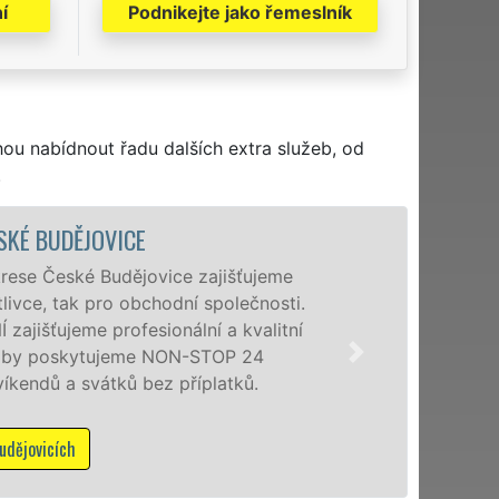
í
Podnikejte jako řemeslník
hou nabídnout řadu dalších extra služeb, od
.
VYKLÍZEC
jeme
Společnost EX
osti.
poboček levné,
litní
Budějovicích a
osobám se zár
příplatků.
Mám zá