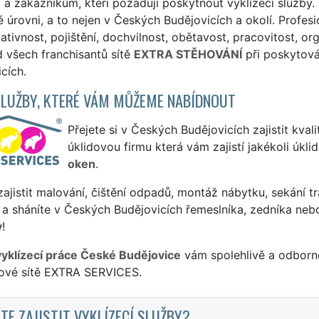
 a zákazníkům, kteří požadují poskytnout vyklízecí služby. 
 úrovni, a to nejen v Českých Budějovicích a okolí. Profesi
tivnost, pojištění, dochvilnost, obětavost, pracovitost, or
 všech franchisantů sítě
EXTRA STĚHOVÁNÍ
při poskytová
cích.
SLUŽBY, KTERÉ VÁM MŮŽEME NABÍDNOUT
Přejete si v Českých Budějovicích zajistit kvali
úklidovou firmu která vám zajistí jakékoli úkl
oken
.
ajistit malování, čištění odpadů, montáž nábytku, sekání tr
a sháníte v Českých Budějovicích řemeslníka, zedníka neb
y
!
vyklízecí práce České Budějovice
vám spolehlivě a odborně
sové sítě EXTRA SERVICES.
TE ZAJISTIT VYKLÍZECÍ SLUŽBY?