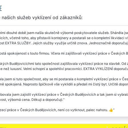
E
našich služeb vyklízení od zákazníků:
lmi dlouhé době jsem našla skutečně výborné poskytovatele služeb. Sháněla jse
cích, včetně toho, aby přistavili kontejnery a postarali se o kompletní likvidaci
ost EXTRA SLUŽBY. Jejich služby využije určitě znova. Jednoznačně doporučuj
stá spokojenost s touto firmou. Včera mi zajišťovali vyklízecí práce v Českých B
kých Budějovicíchmi tato společnost zajišťovala vyklízecí práce na stavbě. Od 
e než luxusní. Velmi schopní a spolehliví pracovníci. EXTRA VYKLÍZENÍ doporuču
la jsem si tuto společnost, aby se mi postarala o kompletní vyklízecí práce v Česk
ě spokojená. Naprosto špičkově vše vyklidili a předali mi čistý byt. Určitě dopor
bovala jsem zajistit vyklízecí práce v Českých Budějovicích a tak jsem si vyb
vost, výborná cena. Děkuji a doporučuji.
zecí práce v Českých Budějovicích, není co vytknout, palec nahoru. 👍
čnost EXTRA VYKLÍZENÍ mi před dvěma dny zajišťovala v Českých Budějovicích v
íjemně oslovil. Rozhodně doporučuji velmi kvalitní práce této firmy. Pokud budu j