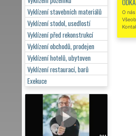
ODKA
na vás o
Vyklízení stavebních materiálů
O nás
Všeob
Vyklízení stodol, usedlostí
Konta
Vyklízení před rekonstrukcí
Vyklízení obchodů, prodejen
Vyklízení hotelů, ubytoven
Vyklízení restaurací, barů
Exekuce