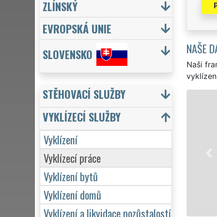
ZLÍNSKÝ
EVROPSKÁ UNIE
NAŠE D
SLOVENSKO
Naši fra
vyklízen
STĚHOVACÍ SLUŽBY
VYKLÍZE
VYKLÍZECÍ SLUŽBY
v Český
služby 
Vyklízení
Pod zna
Vyklízecí práce
servis 
hodin d
Vyklízení bytů
Vyklízení domů
Vyklízení a likvidace pozůstalostí