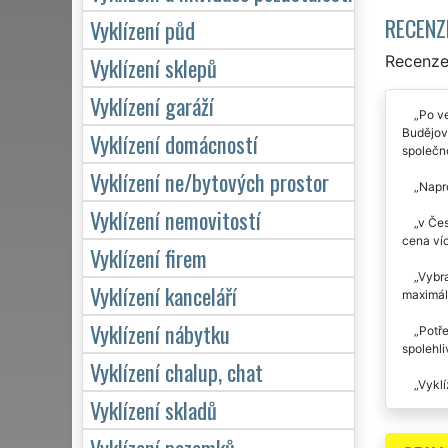
RECENZ
Vyklízení půd
Recenze 
Vyklízení sklepů
Vyklízení garáží
Po ve
Budějovi
Vyklízení domácností
společn
Vyklízení ne/bytových prostor
Napro
Vyklízení nemovitostí
v Čes
cena víc
Vyklízení firem
Vybra
Vyklízení kanceláří
maximáln
Vyklízení nábytku
Potře
spolehli
Vyklízení chalup, chat
Vyklí
Vyklízení skladů
Spole
velmi př
Vyklízení pozemků