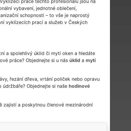
Vyklízecí práce těchto profesionálů jsou na
onální vybavení, jednotné oblečení,
ganizační schopnosti – to vše je naprostý
ní vyklízecích prací a služeb v Českých
tní a spolehlivý úklid či mytí oken a hledáte
idové práce? Objednejte si u nás
úklid
a
mytí
ávy, řezání dřeva, vrtání poliček nebo opravu
o údržbáře? Objednejte si naše
hodinové
 zajistí a poskytnou členové mezinárodní