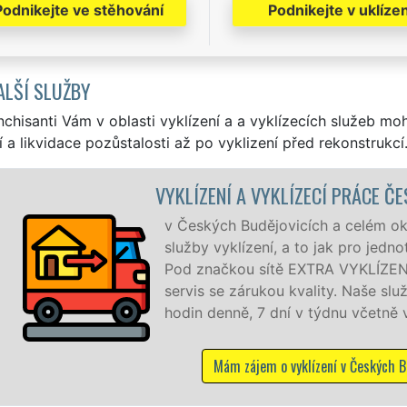
Podnikejte ve stěhování
Podnikejte v uklízen
ALŠÍ SLUŽBY
nchisanti Vám v oblasti vyklízení a a vyklízecích služeb mo
í a likvidace pozůstalosti až po vyklizení před rekonstrukcí
NÍ A VYKLÍZECÍ PRÁCE ČESKÉ BUDĚJOVICE
ch Budějovicích a celém okrese České Budějovice zajišťu
vyklízení, a to jak pro jednotlivce, tak pro obchodní společn
čkou sítě EXTRA VYKLÍZENÍ zajišťujeme profesionální a kva
se zárukou kvality. Naše služby poskytujeme NON-STOP 24
enně, 7 dní v týdnu včetně víkendů a svátků bez příplatků.
Mám zájem o vyklízení v Českých Budějovicích