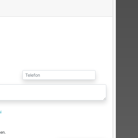
i
en.