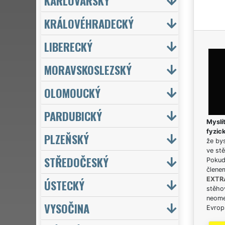
KARLOVARSKÝ
KRÁLOVÉHRADECKÝ
LIBERECKÝ
MORAVSKOSLEZSKÝ
OLOMOUCKÝ
PARDUBICKÝ
Myslít
fyzic
PLZEŇSKÝ
že bys
ve stě
STŘEDOČESKÝ
Pokud 
člene
EXTR
ÚSTECKÝ
stěhov
neome
VYSOČINA
Evrops