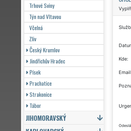
Trhové Sviny
Vyplň
Týn nad Vltavou
Včelná
Služb
Zliv
Datu
Český Krumlov
Kde
Jindřichův Hradec
Písek
Email
Prachatice
Pozn
Strakonice
Tábor
Urgen
JIHOMORAVSKÝ
Odeslá