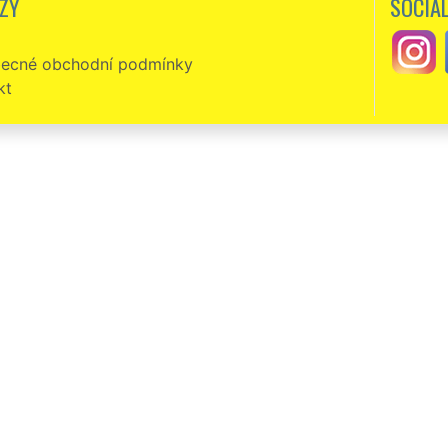
ZY
SOCIÁL
brátím.
ecné obchodní podmínky
kt