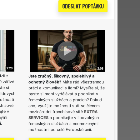
ízíte
Jste zručný, šikovný, spolehlivý a
é zářivé
ochotný člověk?
Máte rád všestrannou
ste si
práci a komunikaci s lidmi? Myslíte si, že
lidových
byste si mohl vydělávat a podnikat v
možnosti
řemeslných službách a pracích? Pokud
chisové
ano, využijte možnosti stát se členem
jte v
mezinárodní franchisové sítě
EXTRA
nými
SERVICES
a podnikejte v libovolných
i.
řemeslných službách s neomezenými
možnostmi po celé Evropské unii.