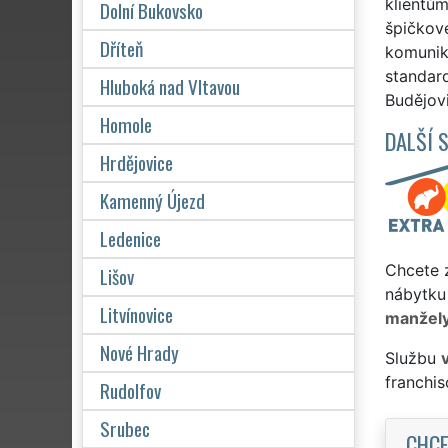
klientům
Dolní Bukovsko
špičkové
Dříteň
komunika
standard
Hluboká nad Vltavou
Budějovi
Homole
DALŠÍ 
Hrdějovice
Kamenný Újezd
Ledenice
Chcete z
Lišov
nábytku 
Litvínovice
manžel
Nové Hrady
Službu
franchi
Rudolfov
Srubec
CHCE