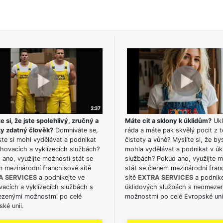
e si, že jste spolehlivý, zručný a
Máte cit a sklony k úklidům?
Ukl
ky zdatný člověk?
Domníváte se,
ráda a máte pak skvělý pocit z t
te si mohl vydělávat a podnikat
čistoty a vůně? Myslíte si, že by
hovacích a vyklízecích službách?
mohla vydělávat a podnikat v úk
ano, využijte možnosti stát se
službách? Pokud ano, využijte 
m mezinárodní franchisové sítě
stát se členem mezinárodní fran
A SERVICES
a podnikejte ve
sítě
EXTRA SERVICES
a podnike
acích a vyklízecích službách s
úklidových službách s neomeze
zenými možnostmi po celé
možnostmi po celé Evropské uni
ké unii.