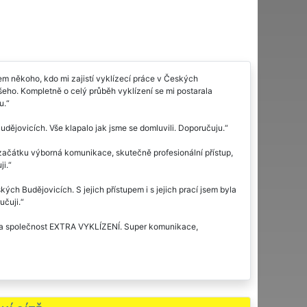
m někoho, kdo mi zajistí vyklízecí práce v Českých
 všeho. Kompletně o celý průběh vyklízení se mi postarala
u.
udějovicích. Vše klapalo jak jsme se domluvili. Doporučuju.
začátku výborná komunikace, skutečně profesionální přístup,
ji.
ých Budějovicích. S jejich přístupem i s jejich prací jsem byla
učuji.
rala společnost EXTRA VYKLÍZENÍ. Super komunikace,
yklízecí práce. Profesionální přístup pánů ve žlutém mi
eště někdy potřebovat zajistit vyklízecí práce, stoprocentně se