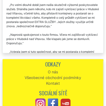
Po velmi dlouhé době jsem našla skutečně výborné poskytovatele
služeb. Sháněla jsem někoho, kdo mi zajistí vyklízecí práce v Hluboké
nad Vltavou, včetně toho, aby přistavili kontejnery a postarali se o
kompletní likvidaci všeho. Kompletně o celý průběh vyklízení se mi
postarala společnost EXTRA SLUŽBY. Jejich služby využije určitě
znova. Jednoznačně doporučuju.
Naprostá spokojenost s touto firmou. Včera mi zajišťovali vyklízecí
práce v Hluboké nad Vltavou. Vše klapalo jak jsme se domluvili.
Doporučuju.
Vybrala jsem si tuto společnost, aby se mi postarala o kompletní
vyklízecí práce v Hluboké nad Vltavou. S jejich přístupem i s jejich
prací jsem byla maximálně spokojená. Naprosto špičkově vše vyklidili
ODKAZY
a předali mi čistý byt. Určitě doporučuji.
O nás
Společnost EXTRA VYKLÍZENÍ mi před dvěma dny zajišťovala v
Všeobecné obchodní podmínky
Hluboké nad Vltavou vyklízecí práce. Profesionální přístup pánů ve
žlutém mi velmi příjemně oslovil. Rozhodně doporučuji velmi kvalitní
Kontakt
práce této firmy. Pokud budu ještě někdy potřebovat zajistit vyklízecí
práce, stoprocentně se na vás obrátím.
SOCIÁLNÍ SÍTĚ
Potřebovala jsem zajistit vyklízecí práce v Hluboké nad Vltavou a
tak jsem si vybrala společnost EXTRA VYKLÍZENÍ. Super komunikace,