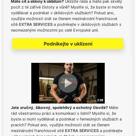
Máte cit a sklony k úklidům?
Uklízíte ráda a máte pak skvělý
pocit z té zářivé čistoty a vůně? Myslíte si, že byste si mohla
vydělávat a podnikat v úklidových službách? Pokud ano,
využijte možnosti stát se členem mezinárodní franchisové
sítě
EXTRA SERVICES
a podnikejte v úklidových službách s
neomezenými možnostmi po celé Evropské unii.
Podnikejte v uklízení
Jste zručný, šikovný, spolehlivý a ochotný člověk?
Máte
rád všestrannou práci a komunikaci s lidmi? Myslíte si, že
byste si mohl vydělávat a podnikat v řemeslných službách a
pracích? Pokud ano, využijte možnosti stát se členem
mezinárodní franchisové sítě
EXTRA SERVICES
a podnikejte