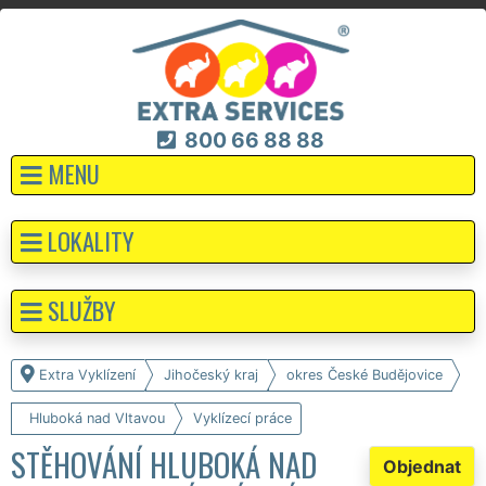
800 66 88 88
MENU
LOKALITY
SLUŽBY
Extra Vyklízení
Jihočeský kraj
okres České Budějovice
Hluboká nad Vltavou
Vyklízecí práce
STĚHOVÁNÍ HLUBOKÁ NAD
Objednat