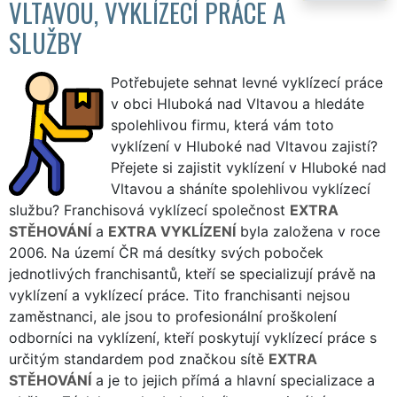
VLTAVOU, VYKLÍZECÍ PRÁCE A
SLUŽBY
Potřebujete sehnat levné vyklízecí práce
v obci Hluboká nad Vltavou a hledáte
spolehlivou firmu, která vám toto
vyklízení v Hluboké nad Vltavou zajistí?
Přejete si zajistit vyklízení v Hluboké nad
Vltavou a sháníte spolehlivou vyklízecí
službu? Franchisová vyklízecí společnost
EXTRA
STĚHOVÁNÍ
a
EXTRA VYKLÍZENÍ
byla založena v roce
2006. Na území ČR má desítky svých poboček
jednotlivých franchisantů, kteří se specializují právě na
vyklízení a vyklízecí práce. Tito franchisanti nejsou
zaměstnanci, ale jsou to profesionální proškolení
odborníci na vyklízení, kteří poskytují vyklízecí práce s
určitým standardem pod značkou sítě
EXTRA
STĚHOVÁNÍ
a je to jejich přímá a hlavní specializace a