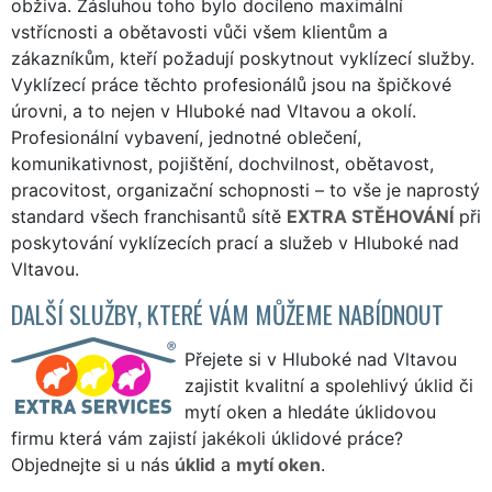
obživa. Zásluhou toho bylo docíleno maximální
vstřícnosti a obětavosti vůči všem klientům a
zákazníkům, kteří požadují poskytnout vyklízecí služby.
Vyklízecí práce těchto profesionálů jsou na špičkové
úrovni, a to nejen v Hluboké nad Vltavou a okolí.
Profesionální vybavení, jednotné oblečení,
komunikativnost, pojištění, dochvilnost, obětavost,
pracovitost, organizační schopnosti – to vše je naprostý
standard všech franchisantů sítě
EXTRA STĚHOVÁNÍ
při
poskytování vyklízecích prací a služeb v Hluboké nad
Vltavou.
DALŠÍ SLUŽBY, KTERÉ VÁM MŮŽEME NABÍDNOUT
Přejete si v Hluboké nad Vltavou
zajistit kvalitní a spolehlivý úklid či
mytí oken a hledáte úklidovou
firmu která vám zajistí jakékoli úklidové práce?
Objednejte si u nás
úklid
a
mytí oken
.