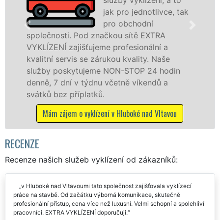
jak pro jednotlivce, tak
pro obchodní
ti. Pod značkou sítě EXTRA
v Hluboké na
zajišťujeme profesionální a
tuto službu j
ervis se zárukou kvality. Naše
osobám se zá
skytujeme NON-STOP 24 hodin
práce, a to 
ní v týdnu včetně víkendů a
Mám zájem o v
 příplatků.
em o vyklízení v Hluboké nad Vltavou
RECENZE
Recenze našich služeb vyklízení od zákazníků:
v Hluboké nad Vltavoumi tato společnost zajišťovala vyklízecí
práce na stavbě. Od začátku výborná komunikace, skutečně
profesionální přístup, cena více než luxusní. Velmi schopní a spolehliví
pracovníci. EXTRA VYKLÍZENÍ doporučuji.