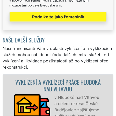
v libovolných řemeslných službách s neomezenými
možnostmi po celé Evropské unii.
Podnikejte jako řemeslník
NAŠE DALŠÍ SLUŽBY
Naši franchisanti Vám v oblasti vyklízení a a vyklízecích
služeb mohou nabídnout řadu dalších extra služeb, od
vyklízení a likvidace pozůstalosti až po vyklizení před
rekonstrukcí.
NÍ A VYKLÍZECÍ PRÁCE HLUBOKÁ
VYKLÍZEC
NAD VLTAVOU
v Hluboké nad Vltavou
a celém okrese České
Budějovice zajišťujeme
služby vyklízení, a to