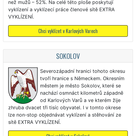
než mužů – 52%. Na celé této ploše poskytují
vyklízení a vyklízecí práce členové sítě EXTRA
VYKLÍZENÍ.
Chci vyklízet v Karlových Varech
SOKOLOV
Severozápadní hranici tohoto okresu
tvoří hranice s Německem. Okresním
městem je město Sokolov, které se
nachází osmnáct kilometrů západně
od Karlových Varů a ve kterém žije
zhruba dvacet tři tisíc obyvatel. I v tomto okrese
lze non-stop objednávat vyklízení a stěhování ze
sítě EXTRA VYKLÍZENÍ.