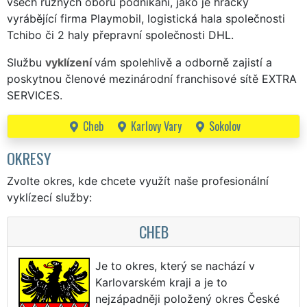
všech různých oborů podnikání, jako je hračky
vyrábějící firma Playmobil, logistická hala společnosti
Tchibo či 2 haly přepravní společnosti DHL.
Službu
vyklízení
vám spolehlivě a odborně zajistí a
poskytnou členové mezinárodní franchisové sítě EXTRA
SERVICES.
Cheb
Karlovy Vary
Sokolov
OKRESY
Zvolte okres, kde chcete využít naše profesionální
vyklízecí služby:
CHEB
Je to okres, který se nachází v
Karlovarském kraji a je to
nejzápadněji položený okres České