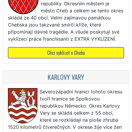
republiky. Okresním městem je
město Cheb a celkem se tento okres
skládá ze 40 obcí. Velmi zajímavou památkou
Chebska jsou takzvané smírčí kříže, které
připomínají dávné tragédie. A všude poskytují své
vyklízecí práce franchisanti z EXTRA VYKLÍZENÍ.
Chci vyklízet v Chebu
KARLOVY VARY
Severozápadní hranici tohoto okresu
tvoří hranice se Spolkovou
republikou Německo. Okres Karlovy
Vary se skládá celkem z 55 obcí,
které se rozkládají na ploše zhruba
1520 kilometrů čtverečných. V okrese žije více žen