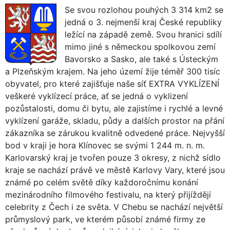
Se svou rozlohou pouhých 3 314 km2 se
jedná o 3. nejmenší kraj České republiky
ležící na západě země. Svou hranici sdílí
mimo jiné s německou spolkovou zemí
Bavorsko a Sasko, ale také s Ústeckým
a Plzeňským krajem. Na jeho území žije téměř 300 tisíc
obyvatel, pro které zajišťuje naše síť EXTRA VYKLÍZENÍ
veškeré vyklízecí práce, ať se jedná o vyklizení
pozůstalosti, domu či bytu, ale zajistíme i rychlé a levné
vyklízení garáže, skladu, půdy a dalších prostor na přání
zákazníka se zárukou kvalitně odvedené práce. Nejvyšší
bod v kraji je hora Klínovec se svými 1 244 m. n. m.
Karlovarský kraj je tvořen pouze 3 okresy, z nichž sídlo
kraje se nachází právě ve městě Karlovy Vary, které jsou
známé po celém světě díky každoročnímu konání
mezinárodního filmového festivalu, na který přijíždějí
celebrity z Čech i ze světa. V Chebu se nachází největší
průmyslový park, ve kterém působí známé firmy ze