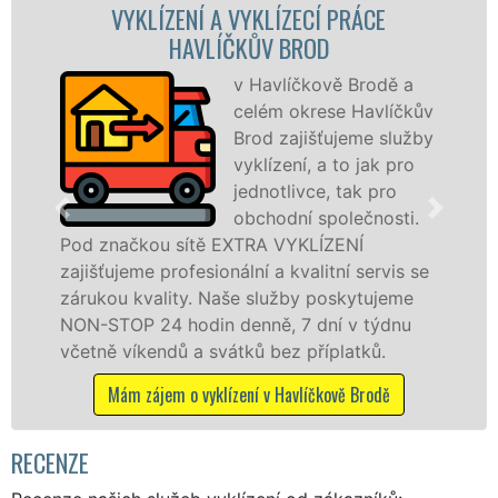
VYKLÍZECÍ PRÁCE A SLUŽBY HAVLÍČKŮV
BROD
Společnost EXTRA
VYKLÍZENÍ zajištuje
prostřednictvím
franchisových poboček
levné, přesto kvalitní a
profesionální vyklízecí práce
v Havlíčkově Brodě a okolí. Poskytujeme
tuto službu jak fyzickým, tak právnickým
osobám se zárukou kvalitně odvedené
práce, a to NON-STOP bez dalších příplatků.
Mám zájem o vyklízecí práce v Havlíčkově Brodě
RECENZE