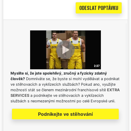
Myslíte si, že jste spolehlivý, zručný a fyzicky zdatný
člověk?
Domníváte se, že byste si mohl vydělávat a podnikat
ve stěhovacích a vyklízecích službách? Pokud ano, využijte
možnosti stát se členem mezinárodní franchisové sítě
EXTRA
SERVICES
a podnikejte ve stěhovacích a vyklízecích
službách s neomezenými možnostmi po celé Evropské unii.
Podnikejte ve stěhování