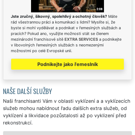
Jste zručný, šikovný, spolehlivý a ochotný člověk?
Máte
rád všestrannou práci a komunikaci s lidmi? Myslíte si, že
byste si mohl vydělávat a podnikat v řemeslných službách a
pracích? Pokud ano, využijte možnosti stát se členem
mezinárodní franchisové sítě
EXTRA SERVICES
a podnikejte
v libovolných řemeslných službách s neomezenými
možnostmi po celé Evropské unii.
Podnikejte jako řemeslník
NAŠE DALŠÍ SLUŽBY
Naši franchisanti Vám v oblasti vyklízení a a vyklízecích
služeb mohou nabídnout řadu dalších extra služeb, od
vyklízení a likvidace pozůstalosti až po vyklizení před
rekonstrukcí.