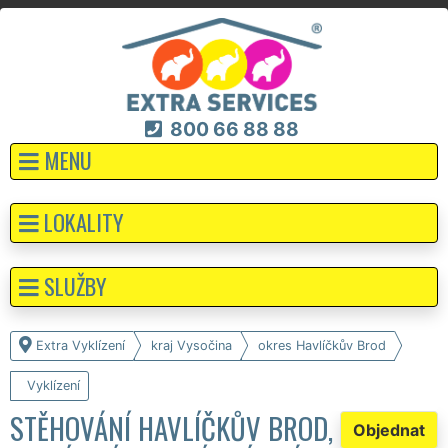
800 66 88 88
MENU
LOKALITY
SLUŽBY
Extra Vyklízení
kraj Vysočina
okres Havlíčkův Brod
Vyklízení
STĚHOVÁNÍ HAVLÍČKŮV BROD,
Objednat