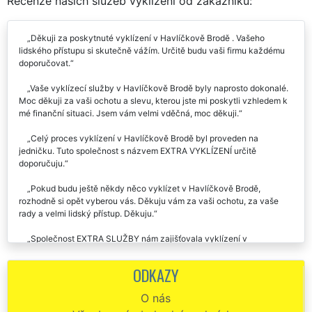
Recenze našich služeb vyklízení od zákazníků:
Děkuji za poskytnuté vyklízení v Havlíčkově Brodě . Vašeho
lidského přístupu si skutečně vážím. Určitě budu vaši firmu každému
doporučovat.
Vaše vyklízecí služby v Havlíčkově Brodě byly naprosto dokonalé.
Moc děkuji za vaši ochotu a slevu, kterou jste mi poskytli vzhledem k
mé finanční situaci. Jsem vám velmi vděčná, moc děkuji.
Celý proces vyklízení v Havlíčkově Brodě byl proveden na
jedničku. Tuto společnost s názvem EXTRA VYKLÍZENÍ určitě
doporučuju.
Pokud budu ještě někdy něco vyklízet v Havlíčkově Brodě,
rozhodně si opět vyberou vás. Děkuju vám za vaši ochotu, za vaše
rady a velmi lidský přístup. Děkuju.
Společnost EXTRA SLUŽBY nám zajišťovala vyklízení v
Havlíčkově Brodě. Vše co jsme si domluvili perfektně sedělo. V sobotu
ráno byl přistaven kontejner na odpad a kompletní vyklízení bylo
ODKAZY
hotové za pár hodin. Výborná cena, profesionální přístup, perfektní
domluva👍.
O nás