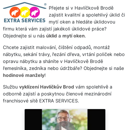
Přejete si v Havlíčkově Brodě
zajistit kvalitní a spolehlivý úklid či
mytí oken a hledáte úklidovou
firmu která vám zajistí jakékoli úklidové práce?
Objednejte si u nás
úklid
a
mytí oken
.
Chcete zajistit malování, čištění odpadů, montáž
nábytku, sekání trávy, řezání dřeva, vrtání poliček nebo
opravu nábytku a sháníte v Havlíčkově Brodě
řemeslníka, zedníka nebo údržbáře? Objednejte si naše
hodinové manžely
!
Službu
vyklízení Havlíčkův Brod
vám spolehlivě a
odborně zajistí a poskytnou členové mezinárodní
franchisové sítě EXTRA SERVICES.