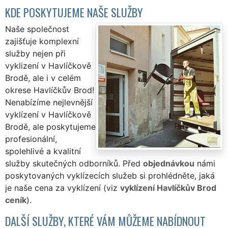
KDE POSKYTUJEME NAŠE SLUŽBY
Naše společnost
zajišťuje komplexní
služby nejen při
vyklizení v Havlíčkově
Brodě, ale i v celém
okrese Havlíčkův Brod!
Nenabízíme nejlevnější
vyklízení v Havlíčkově
Brodě, ale poskytujeme
profesionální,
spolehlivé a kvalitní
služby skutečných odborníků. Před
objednávkou
námi
poskytovaných vyklízecích služeb si prohlédněte, jaká
je naše cena za vyklízení (viz
vyklízení Havlíčkův Brod
ceník
).
DALŠÍ SLUŽBY, KTERÉ VÁM MŮŽEME NABÍDNOUT