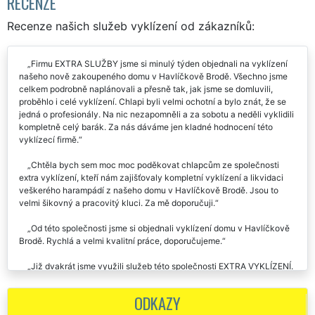
RECENZE
Recenze našich služeb vyklízení od zákazníků:
Firmu EXTRA SLUŽBY jsme si minulý týden objednali na vyklízení
našeho nově zakoupeného domu v Havlíčkově Brodě. Všechno jsme
celkem podrobně naplánovali a přesně tak, jak jsme se domluvili,
proběhlo i celé vyklízení. Chlapi byli velmi ochotní a bylo znát, že se
jedná o profesionály. Na nic nezapomněli a za sobotu a neděli vyklidili
kompletně celý barák. Za nás dáváme jen kladné hodnocení této
vyklízecí firmě.
Chtěla bych sem moc moc poděkovat chlapcům ze společnosti
extra vyklízení, kteří nám zajišťovaly kompletní vyklízení a likvidaci
veškerého harampádí z našeho domu v Havlíčkově Brodě. Jsou to
velmi šikovný a pracovitý kluci. Za mě doporučuji.
Od této společnosti jsme si objednali vyklízení domu v Havlíčkově
Brodě. Rychlá a velmi kvalitní práce, doporučujeme.
Již dvakrát jsme využili služeb této společnosti EXTRA VYKLÍZENÍ.
Zhruba před půl rokem nám likvidovali veškerý nepořádek na naší
zahradě v Havlíčkově Brodě, a minulý týden se nám postarali o
ODKAZY
vyklízení části domu, kde se válel různý starý stavební materiál. Vždy