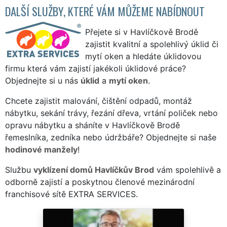
DALŠÍ SLUŽBY, KTERÉ VÁM MŮŽEME NABÍDNOUT
Přejete si v Havlíčkově Brodě
zajistit kvalitní a spolehlivý úklid či
mytí oken a hledáte úklidovou
firmu která vám zajistí jakékoli úklidové práce?
Objednejte si u nás
úklid
a
mytí oken
.
Chcete zajistit malování, čištění odpadů, montáž
nábytku, sekání trávy, řezání dřeva, vrtání poliček nebo
opravu nábytku a sháníte v Havlíčkově Brodě
řemeslníka, zedníka nebo údržbáře? Objednejte si naše
hodinové manžely
!
Službu
vyklízení domů Havlíčkův Brod
vám spolehlivě a
odborně zajistí a poskytnou členové mezinárodní
franchisové sítě EXTRA SERVICES.