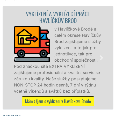
NÍ A VYKLÍZECÍ PRÁCE
VYKLÍZECÍ PRÁ
AVLÍČKŮV BROD
v Havlíčkově Brodě a
S
celém okrese Havlíčkův
VY
Brod zajišťujeme služby
pr
vyklízení, a to jak pro
fr
jednotlivce, tak pro
le
obchodní společnosti.
pr
ítě EXTRA VYKLÍZENÍ
v Havlíčkově Brod
esionální a kvalitní servis se
tuto službu jak fy
y. Naše služby poskytujeme
osobám se záruko
din denně, 7 dní v týdnu
práce, a to NON-S
a svátků bez příplatků.
Mám zájem o vyklíz
 vyklízení v Havlíčkově Brodě