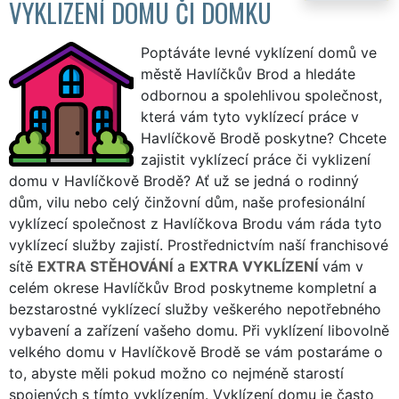
VYKLIZENÍ DOMU ČI DOMKU
Poptáváte levné vyklízení domů ve
městě Havlíčkův Brod a hledáte
odbornou a spolehlivou společnost,
která vám tyto vyklízecí práce v
Havlíčkově Brodě poskytne? Chcete
zajistit vyklízecí práce či vyklizení
domu v Havlíčkově Brodě? Ať už se jedná o rodinný
dům, vilu nebo celý činžovní dům, naše profesionální
vyklízecí společnost z Havlíčkova Brodu vám ráda tyto
vyklízecí služby zajistí. Prostřednictvím naší franchisové
sítě
EXTRA STĚHOVÁNÍ
a
EXTRA VYKLÍZENÍ
vám v
celém okrese Havlíčkův Brod poskytneme kompletní a
bezstarostné vyklízecí služby veškerého nepotřebného
vybavení a zařízení vašeho domu. Při vyklízení libovolně
velkého domu v Havlíčkově Brodě se vám postaráme o
to, abyste měli pokud možno co nejméně starostí
spojených s tímto vyklízením. Vyklízení domu je často