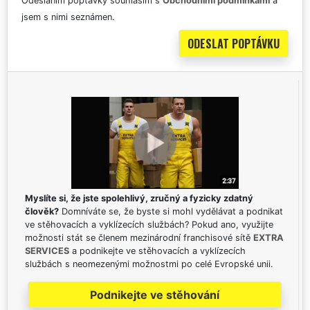
Odesláním poptávky souhlasím s
Obchodními podmínkami
a
jsem s nimi seznámen.
Myslíte si, že jste spolehlivý, zručný a fyzicky zdatný
člověk?
Domníváte se, že byste si mohl vydělávat a podnikat
ve stěhovacích a vyklízecích službách? Pokud ano, využijte
možnosti stát se členem mezinárodní franchisové sítě
EXTRA
SERVICES
a podnikejte ve stěhovacích a vyklízecích
službách s neomezenými možnostmi po celé Evropské unii.
Podnikejte ve stěhování