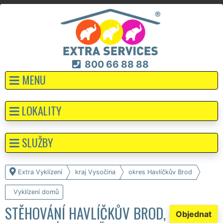
800 66 88 88
MENU
LOKALITY
SLUŽBY
Extra Vyklízení
kraj Vysočina
okres Havlíčkův Brod
Vyklízení domů
STĚHOVÁNÍ HAVLÍČKŮV BROD,
Objednat