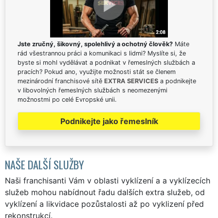
Jste zručný, šikovný, spolehlivý a ochotný člověk?
Máte
rád všestrannou práci a komunikaci s lidmi? Myslíte si, že
byste si mohl vydělávat a podnikat v řemeslných službách a
pracích? Pokud ano, využijte možnosti stát se členem
mezinárodní franchisové sítě
EXTRA SERVICES
a podnikejte
v libovolných řemeslných službách s neomezenými
možnostmi po celé Evropské unii.
Podnikejte jako řemeslník
NAŠE DALŠÍ SLUŽBY
Naši franchisanti Vám v oblasti vyklízení a a vyklízecích
služeb mohou nabídnout řadu dalších extra služeb, od
vyklízení a likvidace pozůstalosti až po vyklizení před
rekonstrukcí.