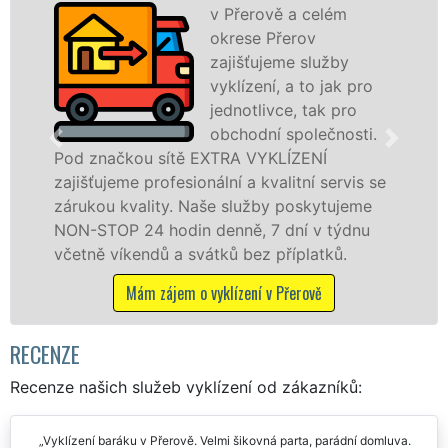
v Přerově a celém
Spol
okrese Přerov
VYKL
zajišťujeme služby
pros
vyklízení, a to jak pro
fran
jednotlivce, tak pro
levné
obchodní společnosti.
profe
 EXTRA VYKLÍZENÍ
v Přerově a okolí. P
onální a kvalitní servis se
jak fyzickým, tak p
Naše služby poskytujeme
zárukou kvalitně od
n denně, 7 dní v týdnu
STOP bez dalších pří
vátků bez příplatků.
Mám zájem o vyklí
o vyklízení v Přerově
RECENZE
Recenze našich služeb vyklízení od zákazníků:
Vyklízení baráku v Přerově. Velmi šikovná parta, parádní domluva.