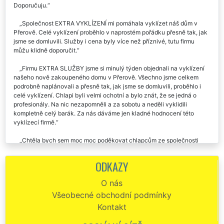
Doporučuju.
Společnost EXTRA VYKLÍZENÍ mi pomáhala vyklízet náš dům v
Přerově. Celé vyklízení proběhlo v naprostém pořádku přesně tak, jak
jsme se domluvili. Služby i cena byly více než příznivé, tutu firmu
můžu klidně doporučit.
Firmu EXTRA SLUŽBY jsme si minulý týden objednali na vyklízení
našeho nově zakoupeného domu v Přerově. Všechno jsme celkem
podrobně naplánovali a přesně tak, jak jsme se domluvili, proběhlo i
celé vyklízení. Chlapi byli velmi ochotní a bylo znát, že se jedná o
profesionály. Na nic nezapomněli a za sobotu a neděli vyklidili
kompletně celý barák. Za nás dáváme jen kladné hodnocení této
vyklízecí firmě.
Chtěla bych sem moc moc poděkovat chlapcům ze společnosti
extra vyklízení, kteří nám zajišťovaly kompletní vyklízení a likvidaci
veškerého harampádí z našeho domu v Přerově. Jsou to velmi šikovný
ODKAZY
a pracovitý kluci. Za mě doporučuji.
O nás
Od této společnosti jsme si objednali vyklízení domu v Přerově.
Všeobecné obchodní podmínky
Rychlá a velmi kvalitní práce, doporučujeme.
Kontakt
Dobrý den. Chtěl by jsem touto cestou poděkovat za Vaši pomoc při
vyklízení mého domu v Přerově. Moc se mi líbilo, že jste odvezli a