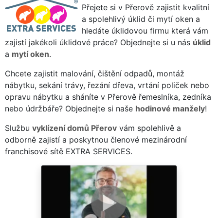
Přejete si v Přerově zajistit kvalitní
a spolehlivý úklid či mytí oken a
hledáte úklidovou firmu která vám
zajistí jakékoli úklidové práce? Objednejte si u nás
úklid
a
mytí oken
.
Chcete zajistit malování, čištění odpadů, montáž
nábytku, sekání trávy, řezání dřeva, vrtání poliček nebo
opravu nábytku a sháníte v Přerově řemeslníka, zedníka
nebo údržbáře? Objednejte si naše
hodinové manžely
!
Službu
vyklízení domů Přerov
vám spolehlivě a
odborně zajistí a poskytnou členové mezinárodní
franchisové sítě EXTRA SERVICES.