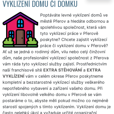
VYKLIZENÍ DOMU ČI DOMKU
Poptáváte levné vyklízení domů ve
městě Přerov a hledáte odbornou a
spolehlivou společnost, která vám
tyto vyklízecí práce v Přerově
poskytne? Chcete zajistit vyklízecí
práce či vyklizení domu v Přerově?
Ať už se jedná o rodinný dům, vilu nebo celý činžovní
dům, naše profesionální vyklízecí společnost z Přerova
vám ráda tyto vyklízecí služby zajistí. Prostřednictvím
naší franchisové sítě
EXTRA STĚHOVÁNÍ
a
EXTRA
VYKLÍZENÍ
vám v celém okrese Přerov poskytneme
kompletní a bezstarostné vyklízecí služby veškerého
nepotřebného vybavení a zařízení vašeho domu. Při
vyklízení libovolně velkého domu v Přerově se vám
postaráme o to, abyste měli pokud možno co nejméně
starostí spojených s tímto vyklízením. Vyklízení domu je
často nelehký úkol a vyžaduje určité organizační