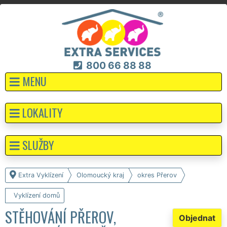
800 66 88 88
MENU
LOKALITY
SLUŽBY
Extra Vyklízení
Olomoucký kraj
okres Přerov
Vyklízení domů
STĚHOVÁNÍ PŘEROV,
Objednat