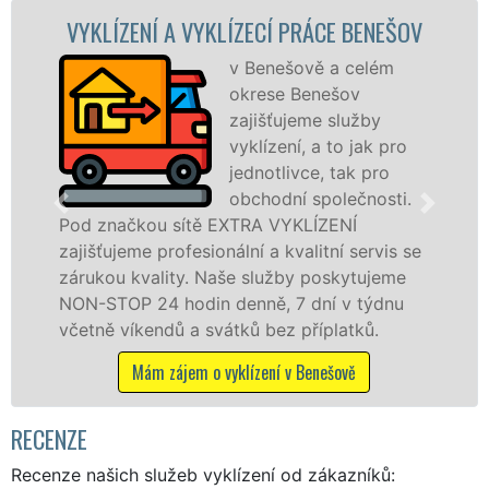
 VYKLÍZECÍ PRÁCE BENEŠOV
VYKLÍZECÍ PR
v Benešově a celém
S
okrese Benešov
VY
zajišťujeme služby
pr
vyklízení, a to jak pro
fr
jednotlivce, tak pro
le
obchodní společnosti.
pr
ítě EXTRA VYKLÍZENÍ
v Benešově a okol
esionální a kvalitní servis se
jak fyzickým, tak
y. Naše služby poskytujeme
zárukou kvalitně 
din denně, 7 dní v týdnu
STOP bez dalších p
a svátků bez příplatků.
Mám zájem o vy
em o vyklízení v Benešově
RECENZE
Recenze našich služeb vyklízení od zákazníků: