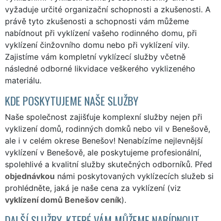
vyžaduje určité organizační schopnosti a zkušenosti. A
právě tyto zkušenosti a schopnosti vám můžeme
nabídnout při vyklízení vašeho rodinného domu, při
vyklízení činžovního domu nebo při vyklízení vily.
Zajistíme vám kompletní vyklízecí služby včetně
následné odborné likvidace veškerého vyklizeného
materiálu.
KDE POSKYTUJEME NAŠE SLUŽBY
Naše společnost zajišťuje komplexní služby nejen při
vyklizení domů, rodinných domků nebo vil v Benešově,
ale i v celém okrese Benešov! Nenabízíme nejlevnější
vyklízení v Benešově, ale poskytujeme profesionální,
spolehlivé a kvalitní služby skutečných odborníků. Před
objednávkou
námi poskytovaných vyklízecích služeb si
prohlédněte, jaká je naše cena za vyklízení (viz
vyklízení domů Benešov ceník
).
DALŠÍ SLUŽBY, KTERÉ VÁM MŮŽEME NABÍDNOUT