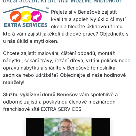
Přejete si v Benešově zajistit
kvalitní a spolehlivý úklid či mytí
oken a hledáte úklidovou firmu
která vám zajistí jakékoli úklidové práce? Objednejte si
u nás
úklid
a
mytí oken
.
Chcete zajistit malování, čištění odpadů, montáž
nábytku, sekání trávy, řezání dřeva, vrtání poliček nebo
opravu nábytku a sháníte v Benešově řemeslníka,
zedníka nebo údržbáře? Objednejte si naše
hodinové
manžely
!
Službu
vyklízení domů Benešov
vám spolehlivě a
odborně zajistí a poskytnou členové mezinárodní
franchisové sítě EXTRA SERVICES.