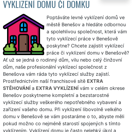
VYKLIZENÍ DOMU ČI DOMKU
Poptáváte levné vyklízení domů ve
městě Benešov a hledáte odbornou
a spolehlivou společnost, která vám
tyto vyklízecí práce v Benešově
poskytne? Chcete zajistit vyklízecí
práce či vyklizení domu v Benešově?
Ať už se jedná o rodinný dům, vilu nebo celý činžovní
dům, naše profesionální vyklízecí společnost z
Benešova vám ráda tyto vyklízecí služby zajistí.
Prostřednictvím naší franchisové sítě
EXTRA
STĚHOVÁNÍ
a
EXTRA VYKLÍZENÍ
vám v celém okrese
Benešov poskytneme kompletní a bezstarostné
vyklízecí služby veškerého nepotřebného vybavení a
zařízení vašeho domu. Při vyklízení libovolně velkého
domu v Benešově se vám postaráme o to, abyste měli
pokud možno co nejméně starostí spojených s tímto
vyklízením. Vyklízení domu je často nelehký úkol a