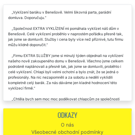
Vyklízení baráku v Benešově. Velmi šikovná parta, parádní
domluva. Doporučuju.
Společnost EXTRA VYKLÍZENÍ mi pomáhala vyklízet náš dům v
Benešově. Celé vyklízení proběhlo v naprostém pořádku přesně tak,
jak jsme se domluvili. Služby i cena byly více než příznivé, tutu firmu
můžu klidně doporučit.
Firmu EXTRA SLUŽBY jsme si minulý týden objednali na vyklízení
našeho nově zakoupeného domu v Benešově. Všechno jsme celkem
podrobně naplánovali a přesně tak, jak jsme se domluvili, proběhlo i
celé vyklízení. Chlapi byli velmi ochotní a bylo znát, že se jedná o
profesionály. Na nic nezapomněli a za sobotu a neděli vyklidili
kompletně celý barák. Za nás dáváme jen kladné hodnocení této
vyklízecí firmě.
Chtěla bych sem moc moc poděkovat chlapcům ze společnosti
extra vyklízení, kteří nám zajišťovaly kompletní vyklízení a likvidaci
veškerého harampádí z našeho domu v Benešově. Jsou to velmi
ODKAZY
šikovný a pracovitý kluci. Za mě doporučuji.
O nás
Od této společnosti jsme si objednali vyklízení domu v Benešově.
Všeobecné obchodní podmínky
Rychlá a velmi kvalitní práce, doporučujeme.