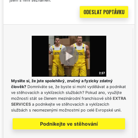
jsem s nimi seznámen.
Myslíte si, že jste spolehlivý, zručný a fyzicky zdatný
člověk?
Domníváte se, že byste si mohl vydělávat a podnikat
ve stěhovacích a vyklízecích službách? Pokud ano, využijte
možnosti stát se členem mezinárodní franchisové sítě
EXTRA
SERVICES
a podnikejte ve stěhovacích a vyklízecích
službách s neomezenými možnostmi po celé Evropské unii.
Podnikejte ve stěhování