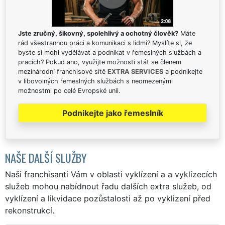
Jste zručný, šikovný, spolehlivý a ochotný člověk?
Máte
rád všestrannou práci a komunikaci s lidmi? Myslíte si, že
byste si mohl vydělávat a podnikat v řemeslných službách a
pracích? Pokud ano, využijte možnosti stát se členem
mezinárodní franchisové sítě
EXTRA SERVICES
a podnikejte
v libovolných řemeslných službách s neomezenými
možnostmi po celé Evropské unii.
Podnikejte jako řemeslník
NAŠE DALŠÍ SLUŽBY
Naši franchisanti Vám v oblasti vyklízení a a vyklízecích
služeb mohou nabídnout řadu dalších extra služeb, od
vyklízení a likvidace pozůstalosti až po vyklizení před
rekonstrukcí.