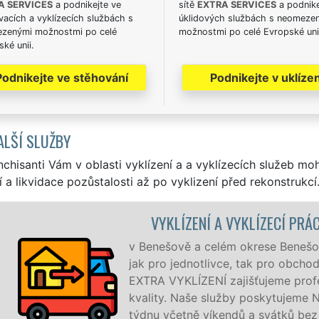
A SERVICES
a podnikejte ve
sítě
EXTRA SERVICES
a podnike
acích a vyklízecích službách s
úklidových službách s neomeze
zenými možnostmi po celé
možnostmi po celé Evropské uni
ké unii.
Podnikejte ve stěhování
Podnikejte v uklízen
ALŠÍ SLUŽBY
nchisanti Vám v oblasti vyklízení a a vyklízecích služeb mo
í a likvidace pozůstalosti až po vyklizení před rekonstrukcí
VYKLÍZENÍ A VYKLÍZECÍ PRÁCE BENEŠOV
Benešově a celém okrese Benešov zajišťujeme služby vyklíze
k pro jednotlivce, tak pro obchodní společnosti. Pod značko
TRA VYKLÍZENÍ zajišťujeme profesionální a kvalitní servis 
ality. Naše služby poskytujeme NON-STOP 24 hodin denně, 
dnu včetně víkendů a svátků bez příplatků.