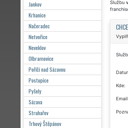
Službu
Jankov
franchi
Krhanice
Načeradec
CHCE
Netvořice
Vyplň
Neveklov
Služb
Olbramovice
Poříčí nad Sázavou
Datu
Postupice
Kde
Pyšely
Email
Sázava
Struhařov
Pozn
Trhový Štěpánov