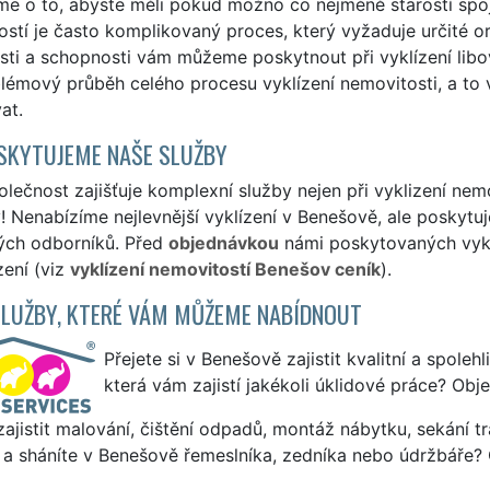
e o to, abyste měli pokud možno co nejméně starostí spoj
stí je často komplikovaný proces, který vyžaduje určité o
sti a schopnosti vám můžeme poskytnout při vyklízení libo
émový průběh celého procesu vyklízení nemovitosti, a to 
at.
SKYTUJEME NAŠE SLUŽBY
lečnost zajišťuje komplexní služby nejen při vyklizení nem
 Nenabízíme nejlevnější vyklízení v Benešově, ale poskytuje
ých odborníků. Před
objednávkou
námi poskytovaných vyklí
zení (viz
vyklízení nemovitostí Benešov ceník
).
SLUŽBY, KTERÉ VÁM MŮŽEME NABÍDNOUT
Přejete si v Benešově zajistit kvalitní a spoleh
která vám zajistí jakékoli úklidové práce? Obj
ajistit malování, čištění odpadů, montáž nábytku, sekání tr
 a sháníte v Benešově řemeslníka, zedníka nebo údržbáře? 