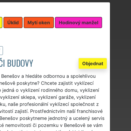
Úklid
Mytí oken
Hodinový manžel
í
 ČI BUDOVY
Objednat
ě Benešov a hledáte odbornou a spolehlivou
nešově poskytne? Chcete zajistit vyklízecí
 jedná o vyklizení rodinného domu, vyklizení
vyklizení sklepa, vyklizení garáže, vyklizení
ku, naše profesionální vyklízecí společnost z
tostí zajistí. Prostřednictvím naší franchisové
Benešov poskytneme jednotný a ucelený servis
velké nemovitosti či pozemku v Benešově se vám