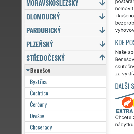
MORAVSKOSLEZSKÝ
postarám
nemovito
OLOMOUCKÝ
zkušeno
bezprobl
PARDUBICKÝ
vyhovov
KDE PO
PLZEŇSKÝ
Naše spo
STŘEDOČESKÝ
Benešov!
skutečn
Benešov
za vyklí
Bystřice
DALŠÍ 
Čechtice
Čerčany
Divišov
Chcete z
nábytku
Chocerady