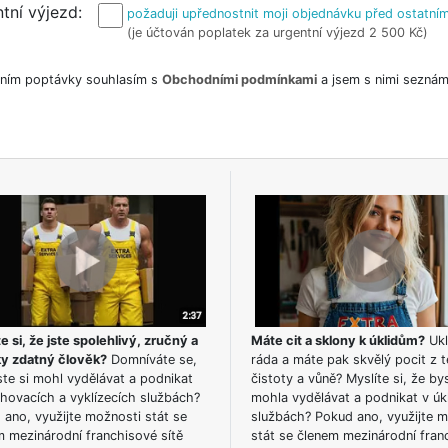
tní výjezd
požaduji upřednostnit moji objednávku před ostatním
(je účtován poplatek za urgentní výjezd 2 500 Kč)
ním poptávky souhlasím s
Obchodními podmínkami
a jsem s nimi seznám
e si, že jste spolehlivý, zručný a
Máte cit a sklony k úklidům?
Ukl
ky zdatný člověk?
Domníváte se,
ráda a máte pak skvělý pocit z t
te si mohl vydělávat a podnikat
čistoty a vůně? Myslíte si, že by
hovacích a vyklízecích službách?
mohla vydělávat a podnikat v úk
ano, využijte možnosti stát se
službách? Pokud ano, využijte 
m mezinárodní franchisové sítě
stát se členem mezinárodní fran