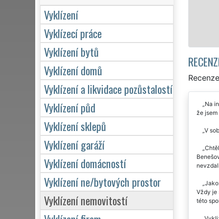
Vyklízení
Vyklízecí práce
Vyklízení bytů
RECENZ
Vyklízení domů
Recenze 
Vyklízení a likvidace pozůstalostí
Vyklízení půd
Na in
že jsem 
Vyklízení sklepů
V sob
Vyklízení garáží
Chtěl
Benešově
Vyklízení domácností
nevzdali
Vyklízení ne/bytových prostor
Jakož
Vždy je
Vyklízení nemovitostí
této spo
Vyklízení firem
Vykli