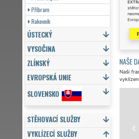
EXTR
Příbram
stěhov
neome
Rakovník
Evrops
ÚSTECKÝ
VYSOČINA
NAŠE D
ZLÍNSKÝ
Naši fra
EVROPSKÁ UNIE
vyklízen
SLOVENSKO
v 
ja
STĚHOVACÍ SLUŽBY
EX
kv
VYKLÍZECÍ SLUŽBY
tý