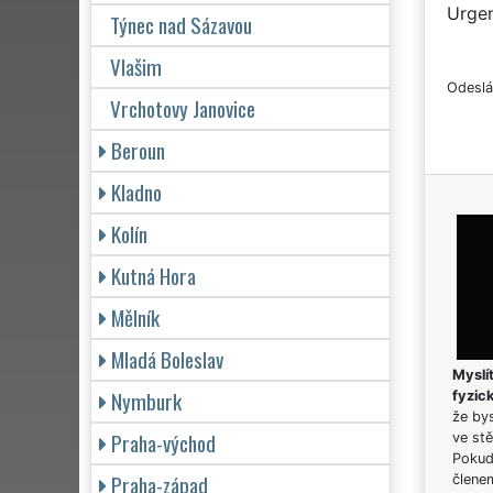
Urgen
Týnec nad Sázavou
Vlašim
Odeslá
Vrchotovy Janovice
Beroun
Kladno
Kolín
Kutná Hora
Mělník
Mladá Boleslav
Myslít
Nymburk
fyzic
že bys
Praha-východ
ve stě
Pokud 
Praha-západ
člene