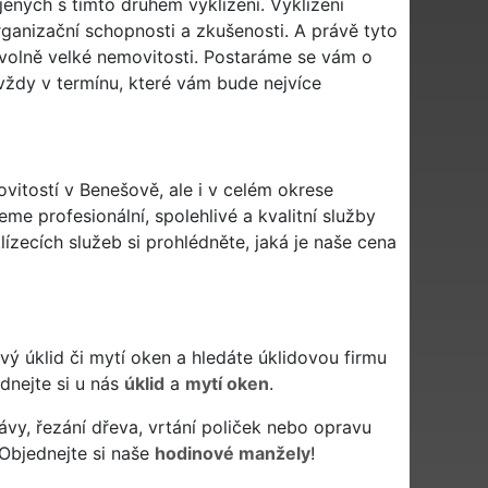
ených s tímto druhem vyklízení. Vyklízení
rganizační schopnosti a zkušenosti. A právě tyto
volně velké nemovitosti. Postaráme se vám o
vždy v termínu, které vám bude nejvíce
ovitostí v Benešově, ale i v celém okrese
me profesionální, spolehlivé a kvalitní služby
zecích služeb si prohlédněte, jaká je naše cena
livý úklid či mytí oken a hledáte úklidovou firmu
ednejte si u nás
úklid
a
mytí oken
.
ávy, řezání dřeva, vrtání poliček nebo opravu
Objednejte si naše
hodinové manžely
!