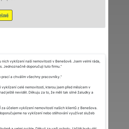
u nich vyklízení naší nemovitosti v Benešově. Jsem velmi ráda,
s. Jednoznačně doporučuji tuto firmu.
u prací a chválím všechny pracovníky.
 vyklízení celé nemovitosti, kterou jsem před měsícem v
ad ještě neviděl. Děkuju za to, že měli tak silné žaludky a
za účelem vyklízení nemovitostí našich klientů z Benešova.
doporučujeme na vyklízení nebo stěhování využívat služeb
ybně a velmi rychle. Děkuji za vaši ochotu. Určitě budu dál