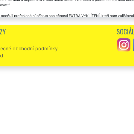
ovat.
 oceňuji profesionální přístup společnosti EXTRA VYKLÍZENÍ, kteří nám zajišťova
ek a palec nahoru. 👍
ZY
SOCIÁL
yklizení nově zakoupené nemovitosti jsme si vybrali právě tuto společnost. Perf
deme určitě využívat i nadále tuto firmu.
ecné obchodní podmínky
kt