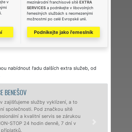
jte v
mezinárodní franchisové sítě
EXTRA
nými
SERVICES
a podnikejte v libovolných
i.
řemeslných službách s neomezenými
možnostmi po celé Evropské unii.
í
Podnikejte jako řemeslník
hou nabídnout řadu dalších extra služeb, od
.
ní, a to
Společnos
u sítě
poboček l
se zárukou
okolí. Po
7 dní v
zárukou k