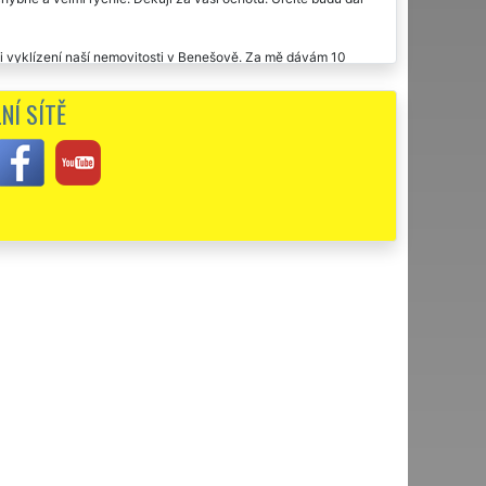
li vyklízení naší nemovitosti v Benešově. Za mě dávám 10
NÍ SÍTĚ
ektní organizace, komunikace i cena za vyklízení. V případě