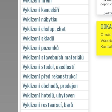
doporuč
Vyklízení kanceláří
Velmi
Vyklízení nábytku
hvězdič
ODKA
Vyklízení chalup, chat
Pro v
zájmu bu
O nás
Vyklízení skladů
Všeob
Vyklízení pozemků
Konta
Vyklízení stavebních materiálů
Vyklízení stodol, usedlostí
Vyklízení před rekonstrukcí
Vyklízení obchodů, prodejen
Vyklízení hotelů, ubytoven
Vyklízení restaurací, barů