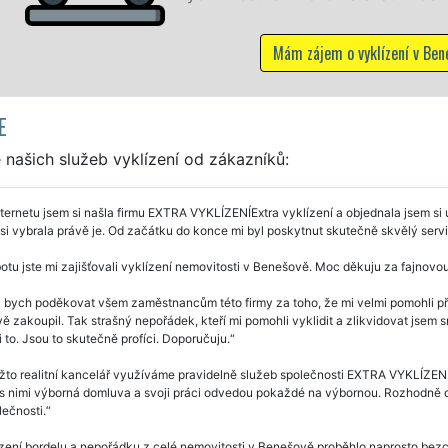
Mám zájem o vyklízení v Benešově
E
našich služeb vyklízení od zákazníků:
ternetu jsem si našla firmu EXTRA VYKLÍZENÍExtra vyklízení a objednala jsem si 
si vybrala právě je. Od začátku do konce mi byl poskytnut skutečně skvělý servi
otu jste mi zajišťovali vyklízení nemovitosti v Benešově. Moc děkuju za fajnovo
 bych poděkovat všem zaměstnancům této firmy za toho, že mi velmi pomohli při
 zakoupil. Tak strašný nepořádek, kteří mi pomohli vyklidit a zlikvidovat jsem sn
 to. Jsou to skutečně profíci. Doporučuju.
to realitní kancelář využíváme pravidelně služeb společnosti EXTRA VYKLÍZENÍ 
 s nimi výborná domluva a svoji práci odvedou pokaždé na výbornou. Rozhodně 
lečnosti.
zení bordelu a nepořádku z celé nemovitosti v Benešově proběhlo naprosto bezch