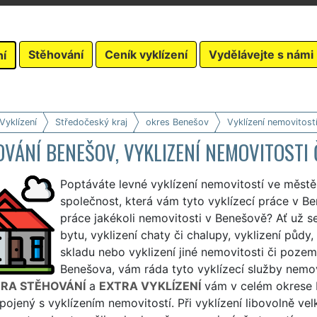
Stěhování
Ceník vyklízení
Vydělávejte s námi
ní
Vyklízení
Středočeský kraj
okres Benešov
Vyklízení nemovitost
VÁNÍ BENEŠOV, VYKLIZENÍ NEMOVITOSTI
Poptáváte levné vyklízení nemovitostí ve měst
společnost, která vám tyto vyklízecí práce v Be
práce jakékoli nemovitosti v Benešově? Ať už se
bytu, vyklizení chaty či chalupy, vyklizení půdy, 
skladu nebo vyklizení jiné nemovitosti či pozem
Benešova, vám ráda tyto vyklízecí služby nemovi
RA STĚHOVÁNÍ
a
EXTRA VYKLÍZENÍ
vám v celém okrese 
pojený s vyklízením nemovitostí. Při vyklízení libovolně 