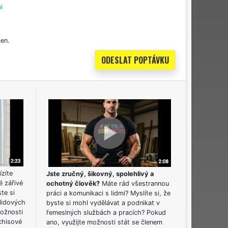
i
en.
ízíte
Jste zručný, šikovný, spolehlivý a
é zářivé
ochotný člověk?
Máte rád všestrannou
ste si
práci a komunikaci s lidmi? Myslíte si, že
lidových
byste si mohl vydělávat a podnikat v
možnosti
řemeslných službách a pracích? Pokud
chisové
ano, využijte možnosti stát se členem