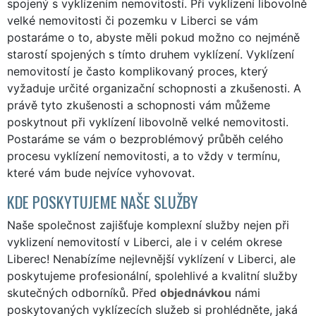
spojený s vyklízením nemovitostí. Při vyklízení libovolně
velké nemovitosti či pozemku v Liberci se vám
postaráme o to, abyste měli pokud možno co nejméně
starostí spojených s tímto druhem vyklízení. Vyklízení
nemovitostí je často komplikovaný proces, který
vyžaduje určité organizační schopnosti a zkušenosti. A
právě tyto zkušenosti a schopnosti vám můžeme
poskytnout při vyklízení libovolně velké nemovitosti.
Postaráme se vám o bezproblémový průběh celého
procesu vyklízení nemovitosti, a to vždy v termínu,
které vám bude nejvíce vyhovovat.
KDE POSKYTUJEME NAŠE SLUŽBY
Naše společnost zajišťuje komplexní služby nejen při
vyklizení nemovitostí v Liberci, ale i v celém okrese
Liberec! Nenabízíme nejlevnější vyklízení v Liberci, ale
poskytujeme profesionální, spolehlivé a kvalitní služby
skutečných odborníků. Před
objednávkou
námi
poskytovaných vyklízecích služeb si prohlédněte, jaká