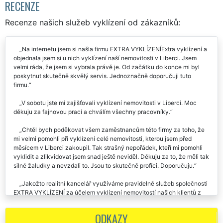
RECENZE
Recenze našich služeb vyklízení od zákazníků:
Na internetu jsem si našla firmu EXTRA VYKLÍZENÍExtra vyklízení a
objednala jsem si u nich vyklízení naší nemovitosti v Liberci. Jsem
velmi ráda, že jsem si vybrala právě je. Od začátku do konce mi byl
poskytnut skutečně skvělý servis. Jednoznačně doporučuji tuto
firmu.
V sobotu jste mi zajišťovali vyklízení nemovitosti v Liberci. Moc
děkuju za fajnovou prací a chválím všechny pracovníky.
Chtěl bych poděkovat všem zaměstnancům této firmy za toho, že
mi velmi pomohli při vyklízení celé nemovitosti, kterou jsem před
měsícem v Liberci zakoupil. Tak strašný nepořádek, kteří mi pomohli
vyklidit a zlikvidovat jsem snad ještě neviděl. Děkuju za to, že měli tak
silné žaludky a nevzdali to. Jsou to skutečně profíci. Doporučuju.
Jakožto realitní kancelář využíváme pravidelně služeb společnosti
EXTRA VYKLÍZENÍ za účelem vyklízení nemovitostí našich klientů z
Liberce. Vždy je s nimi výborná domluva a svoji práci odvedou
pokaždé na výbornou. Rozhodně doporučujeme na vyklízení nebo
ODKAZY
stěhování využívat služeb této společnosti.