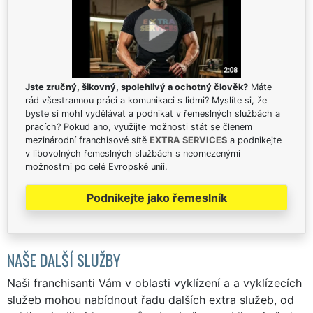
Jste zručný, šikovný, spolehlivý a ochotný člověk?
Máte
rád všestrannou práci a komunikaci s lidmi? Myslíte si, že
byste si mohl vydělávat a podnikat v řemeslných službách a
pracích? Pokud ano, využijte možnosti stát se členem
mezinárodní franchisové sítě
EXTRA SERVICES
a podnikejte
v libovolných řemeslných službách s neomezenými
možnostmi po celé Evropské unii.
Podnikejte jako řemeslník
NAŠE DALŠÍ SLUŽBY
Naši franchisanti Vám v oblasti vyklízení a a vyklízecích
služeb mohou nabídnout řadu dalších extra služeb, od