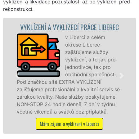
vyklízení a likvidace pozůstalosti až po vyklizení před
rekonstrukcí.
 A VYKLÍZECÍ PRÁCE LIBEREC
VYKLÍZECÍ 
v Liberci a celém
okrese Liberec
zajišťujeme služby
vyklízení, a to jak pro
jednotlivce, tak pro
obchodní společnosti.
 sítě EXTRA VYKLÍZENÍ
v Liberci a okol
rofesionální a kvalitní servis se
jak fyzickým, 
ity. Naše služby poskytujeme
zárukou kvalit
 hodin denně, 7 dní v týdnu
STOP bez dalšíc
dů a svátků bez příplatků.
Mám zájem 
 zájem o vyklízení v Liberci