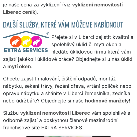
je naše cena za vyklízení (viz
vyklízení nemovitostí
Liberec ceník
).
DALŠÍ SLUŽBY, KTERÉ VÁM MŮŽEME NABÍDNOUT
Přejete si v Liberci zajistit kvalitní a
spolehlivý úklid či mytí oken a
hledáte úklidovou firmu která vám
zajistí jakékoli úklidové práce? Objednejte si u nás
úklid
a
mytí oken
.
Chcete zajistit malování, čištění odpadů, montáž
nábytku, sekání trávy, řezání dřeva, vrtání poliček nebo
opravu nábytku a sháníte v Liberci řemeslníka, zedníka
nebo údržbáře? Objednejte si naše
hodinové manžely
!
Službu
vyklízení nemovitostí Liberec
vám spolehlivě a
odborně zajistí a poskytnou členové mezinárodní
franchisové sítě EXTRA SERVICES.