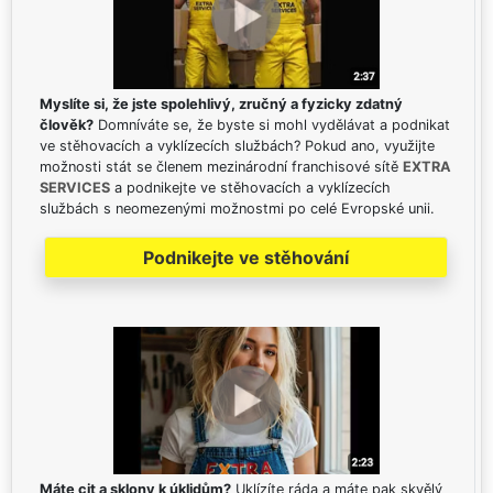
Myslíte si, že jste spolehlivý, zručný a fyzicky zdatný
člověk?
Domníváte se, že byste si mohl vydělávat a podnikat
ve stěhovacích a vyklízecích službách? Pokud ano, využijte
možnosti stát se členem mezinárodní franchisové sítě
EXTRA
SERVICES
a podnikejte ve stěhovacích a vyklízecích
službách s neomezenými možnostmi po celé Evropské unii.
Podnikejte ve stěhování
Máte cit a sklony k úklidům?
Uklízíte ráda a máte pak skvělý