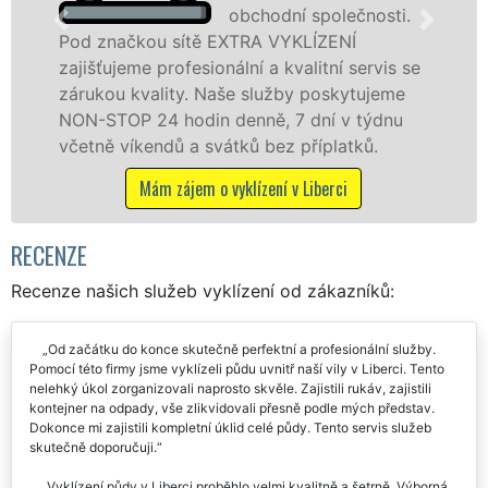
obchodní společnosti.
ou sítě EXTRA VYKLÍZENÍ
v Liberci a o
 profesionální a kvalitní servis se
jak fyzickým
ality. Naše služby poskytujeme
zárukou kval
24 hodin denně, 7 dní v týdnu
STOP bez dalš
endů a svátků bez příplatků.
Mám záj
Mám zájem o vyklízení v Liberci
RECENZE
Recenze našich služeb vyklízení od zákazníků:
Od začátku do konce skutečně perfektní a profesionální služby.
Pomocí této firmy jsme vyklízeli půdu uvnitř naší vily v Liberci. Tento
nelehký úkol zorganizovali naprosto skvěle. Zajistili rukáv, zajistili
kontejner na odpady, vše zlikvidovali přesně podle mých představ.
Dokonce mi zajistili kompletní úklid celé půdy. Tento servis služeb
skutečně doporučuji.
Vyklízení půdy v Liberci proběhlo velmi kvalitně a šetrně. Výborná