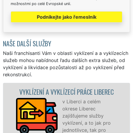
možnostmi po celé Evropské unii.
Podnikejte jako řemeslník
NAŠE DALŠÍ SLUŽBY
Naši franchisanti Vám v oblasti vyklízení a a vyklízecích
služeb mohou nabídnout řadu dalších extra služeb, od
vyklízení a likvidace pozůstalosti až po vyklizení před
rekonstrukcí.
NÍ A VYKLÍZECÍ PRÁCE LIBEREC
VYKLÍZEC
v Liberci a celém
okrese Liberec
zajišťujeme služby
vyklízení, a to jak pro
jednotlivce, tak pro