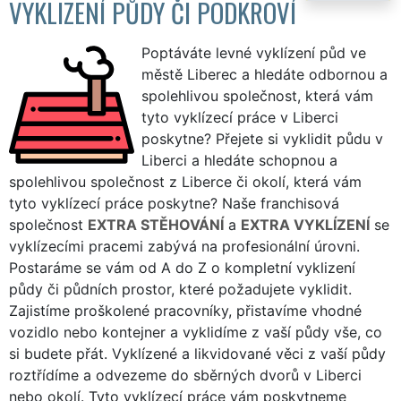
VYKLIZENÍ PŮDY ČI PODKROVÍ
Poptáváte levné vyklízení půd ve
městě Liberec a hledáte odbornou a
spolehlivou společnost, která vám
tyto vyklízecí práce v Liberci
poskytne? Přejete si vyklidit půdu v
Liberci a hledáte schopnou a
spolehlivou společnost z Liberce či okolí, která vám
tyto vyklízecí práce poskytne? Naše franchisová
společnost
EXTRA STĚHOVÁNÍ
a
EXTRA VYKLÍZENÍ
se
vyklízecími pracemi zabývá na profesionální úrovni.
Postaráme se vám od A do Z o kompletní vyklizení
půdy či půdních prostor, které požadujete vyklidit.
Zajistíme proškolené pracovníky, přistavíme vhodné
vozidlo nebo kontejner a vyklidíme z vaší půdy vše, co
si budete přát. Vyklízené a likvidované věci z vaší půdy
roztřídíme a odvezeme do sběrných dvorů v Liberci
nebo okolí. Tyto vyklízecí práce vám poskytneme