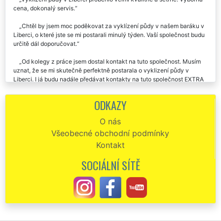
cena, dokonalý servis.
Chtěl by jsem moc poděkovat za vyklízení půdy v našem baráku v
Liberci, o které jste se mi postarali minulý týden. Vaší společnost budu
určitě dál doporučovat.
Od kolegy z práce jsem dostal kontakt na tuto společnost. Musím
uznat, že se mi skutečně perfektně postarala o vyklizení půdy v
Liberci. I já budu nadále předávat kontakty na tuto společnost EXTRA
SLUŽBY.
ODKAZY
Ve čtvrtek jste mi zajišťovali vyklízení půdy v Liberci. Chtěl by sem
Vám touto cestou poděkovat za velmi kvalitně odvedenou práci.
O nás
Určitě si nechám uložené vaše telefonní číslo a v případě potřeby vás
Všeobecné obchodní podmínky
opět velmi rád využiju.
Kontakt
Naprosto perfektní splnění mé objednávky na vyklizení půdy v
Liberci. Všechno zajistili, o nic jsem se nemusel starat. Rozhodně
SOCIÁLNÍ SÍTĚ
doporučuji.
Společnost EXTRA SLUŽBY je skutečně asi nejlepší vyklízecí
společnost v naší republice. V pondělí mi zajišťovali dosti složité
vyklízení půdy v našem domě v Liberci a musím uznat, že vše
proběhlo na jedničku. Pokud budu ještě někdy potřebovat podobné