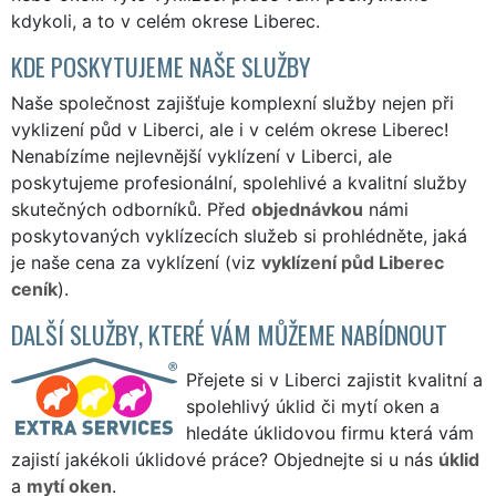
kdykoli, a to v celém okrese Liberec.
KDE POSKYTUJEME NAŠE SLUŽBY
Naše společnost zajišťuje komplexní služby nejen při
vyklizení půd v Liberci, ale i v celém okrese Liberec!
Nenabízíme nejlevnější vyklízení v Liberci, ale
poskytujeme profesionální, spolehlivé a kvalitní služby
skutečných odborníků. Před
objednávkou
námi
poskytovaných vyklízecích služeb si prohlédněte, jaká
je naše cena za vyklízení (viz
vyklízení půd Liberec
ceník
).
DALŠÍ SLUŽBY, KTERÉ VÁM MŮŽEME NABÍDNOUT
Přejete si v Liberci zajistit kvalitní a
spolehlivý úklid či mytí oken a
hledáte úklidovou firmu která vám
zajistí jakékoli úklidové práce? Objednejte si u nás
úklid
a
mytí oken
.