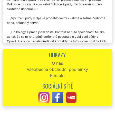
Dokonce mi zajistili kompletní úklid celé půdy. Tento servis služeb
skutečně doporučuji.
Vyklízení půdy v Opavě proběhlo velmi kvalitně a šetrně. Výborná
cena, dokonalý servis.
Od kolegy z práce jsem dostal kontakt na tuto společnost. Musím
uznat, že se mi skutečně perfektně postarala o vyklizení půdy v
Opavě. I já budu nadále předávat kontakty na tuto společnost EXTRA
SLUŽBY.
ODKAZY
Společnost EXTRA SLUŽBY je skutečně asi nejlepší vyklízecí
společnost v naší republice. V pondělí mi zajišťovali dosti složité
O nás
vyklízení půdy v našem domě v Opavě a musím uznat, že vše
Všeobecné obchodní podmínky
proběhlo na jedničku. Pokud budu ještě někdy potřebovat podobné
služby, rozhodně si vyberou tuto společnost.
Kontakt
Ve čtvrtek jste mi zajišťovali vyklízení půdy v Opavě. Chtěl by sem
SOCIÁLNÍ SÍTĚ
Vám touto cestou poděkovat za velmi kvalitně odvedenou práci.
Určitě si nechám uložené vaše telefonní číslo a v případě potřeby vás
opět velmi rád využiju.
Naprosto perfektní splnění mé objednávky na vyklizení půdy v
Opavě. Všechno zajistili, o nic jsem se nemusel starat. Rozhodně