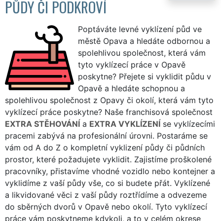
PŮDY ČI PODKROVÍ
Poptáváte levné vyklízení půd ve
městě Opava a hledáte odbornou a
spolehlivou společnost, která vám
tyto vyklízecí práce v Opavě
poskytne? Přejete si vyklidit půdu v
Opavě a hledáte schopnou a
spolehlivou společnost z Opavy či okolí, která vám tyto
vyklízecí práce poskytne? Naše franchisová společnost
EXTRA STĚHOVÁNÍ
a
EXTRA VYKLÍZENÍ
se vyklízecími
pracemi zabývá na profesionální úrovni. Postaráme se
vám od A do Z o kompletní vyklizení půdy či půdních
prostor, které požadujete vyklidit. Zajistíme proškolené
pracovníky, přistavíme vhodné vozidlo nebo kontejner a
vyklidíme z vaší půdy vše, co si budete přát. Vyklízené
a likvidované věci z vaší půdy roztřídíme a odvezeme
do sběrných dvorů v Opavě nebo okolí. Tyto vyklízecí
práce vám poskytneme kdykoli, a to v celém okrese