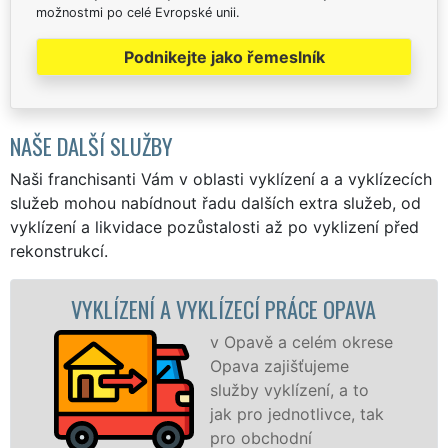
možnostmi po celé Evropské unii.
Podnikejte jako řemeslník
NAŠE DALŠÍ SLUŽBY
Naši franchisanti Vám v oblasti vyklízení a a vyklízecích
služeb mohou nabídnout řadu dalších extra služeb, od
vyklízení a likvidace pozůstalosti až po vyklizení před
rekonstrukcí.
ÍZENÍ A VYKLÍZECÍ PRÁCE OPAVA
VYKLÍ
v Opavě a celém okrese
Opava zajišťujeme
služby vyklízení, a to
jak pro jednotlivce, tak
pro obchodní