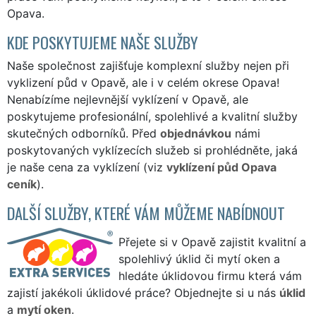
Opava.
KDE POSKYTUJEME NAŠE SLUŽBY
Naše společnost zajišťuje komplexní služby nejen při
vyklizení půd v Opavě, ale i v celém okrese Opava!
Nenabízíme nejlevnější vyklízení v Opavě, ale
poskytujeme profesionální, spolehlivé a kvalitní služby
skutečných odborníků. Před
objednávkou
námi
poskytovaných vyklízecích služeb si prohlédněte, jaká
je naše cena za vyklízení (viz
vyklízení půd Opava
ceník
).
DALŠÍ SLUŽBY, KTERÉ VÁM MŮŽEME NABÍDNOUT
Přejete si v Opavě zajistit kvalitní a
spolehlivý úklid či mytí oken a
hledáte úklidovou firmu která vám
zajistí jakékoli úklidové práce? Objednejte si u nás
úklid
a
mytí oken
.