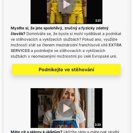
Myslíte si, že jste spolehlivý, zručný a fyzicky zdatný
člověk?
Domníváte se, že byste si mohl vydělávat a podnikat
ve stěhovacích a vyklízecích službách? Pokud ano, využijte
možnosti stát se členem mezinárodní franchisové sítě
EXTRA
SERVICES
a podnikejte ve stěhovacích a vyklízecích
službách s neomezenými možnostmi po celé Evropské unii.
Podnikejte ve stěhování
Máte cit a sklony k úklidům?
Uklízíte ráda a máte pak skvělý