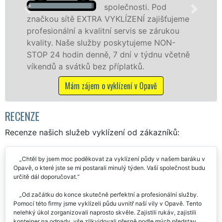
společnosti. Pod
 sítě EXTRA VYKLÍZENÍ zajišťujeme
v Opavě a 
nální a kvalitní servis se zárukou
jak fyzick
. Naše služby poskytujeme NON-
zárukou kv
 hodin denně, 7 dní v týdnu včetně
STOP bez d
a svátků bez příplatků.
Mám 
Mám zájem o vyklízení v Opavě
RECENZE
Recenze našich služeb vyklízení od zákazníků:
Chtěl by jsem moc poděkovat za vyklízení půdy v našem baráku v
Opavě, o které jste se mi postarali minulý týden. Vaší společnost budu
určitě dál doporučovat.
Od začátku do konce skutečně perfektní a profesionální služby.
Pomocí této firmy jsme vyklízeli půdu uvnitř naší vily v Opavě. Tento
nelehký úkol zorganizovali naprosto skvěle. Zajistili rukáv, zajistili
kontejner na odpady, vše zlikvidovali přesně podle mých představ.