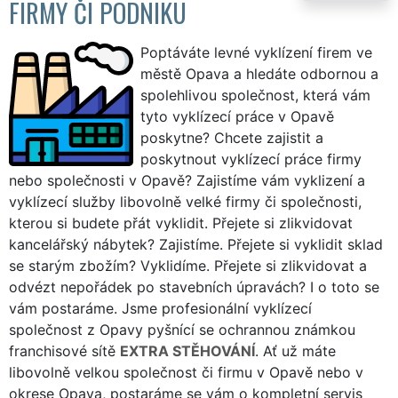
FIRMY ČI PODNIKU
Poptáváte levné vyklízení firem ve
městě Opava a hledáte odbornou a
spolehlivou společnost, která vám
tyto vyklízecí práce v Opavě
poskytne? Chcete zajistit a
poskytnout vyklízecí práce firmy
nebo společnosti v Opavě? Zajistíme vám vyklizení a
vyklízecí služby libovolně velké firmy či společnosti,
kterou si budete přát vyklidit. Přejete si zlikvidovat
kancelářský nábytek? Zajistíme. Přejete si vyklidit sklad
se starým zbožím? Vyklidíme. Přejete si zlikvidovat a
odvézt nepořádek po stavebních úpravách? I o toto se
vám postaráme. Jsme profesionální vyklízecí
společnost z Opavy pyšnící se ochrannou známkou
franchisové sítě
EXTRA STĚHOVÁNÍ
. Ať už máte
libovolně velkou společnost či firmu v Opavě nebo v
okrese Opava, postaráme se vám o kompletní servis