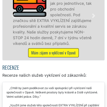
jak pro jednotlivce, tak
pro obchodní
společnosti. Pod
ítě EXTRA VYKLÍZENÍ zajišťujeme
v Opavě a ok
lní a kvalitní servis se zárukou
jak fyzickým
Naše služby poskytujeme NON-
zárukou kval
din denně, 7 dní v týdnu včetně
STOP bez dalš
svátků bez příplatků.
Mám zá
Mám zájem o vyklízení v Opavě
RECENZE
Recenze našich služeb vyklízení od zákazníků:
Chtěl by jsem poděkovat za vaši spolupráci při vyklizení naší
společnosti v Opavě. Veškeré prostory byly krásně a čistě vyklizené.
Velmi solidní práce. Díky.
Využili jsme služeb této společnosti EXTRA VYKLÍZENÍ při zajištění