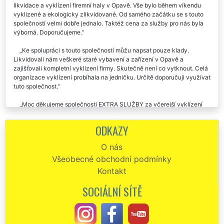
likvidace a vyklízení firemní haly v Opavě. Vše bylo během víkendu
vyklizené a ekologicky zlikvidované. Od samého začátku se s touto
společností velmi dobře jednalo. Taktéž cena za služby pro nás byla
výborná. Doporučujeme.
Ke spolupráci s touto společností můžu napsat pouze klady.
Likvidovali nám veškeré staré vybavení a zařízení v Opavě a
zajišťovali kompletní vyklizení firmy. Skutečně není co vytknout. Celá
organizace vyklízení probíhala na jedničku. Určitě doporučuji využívat
tuto společnost.
Moc děkujeme společnosti EXTRA SLUŽBY za včerejší vyklízení
našich firemních prostor v Opavě. Je s nimi výborná spolupráce. Určitě
budeme v Opavě jejich služby vyklízení a stěhování využívat i nadále.
ODKAZY
Ještě jednou děkujeme.
O nás
Vyklizení mé firmy v Opavě mi poskytla tato společnost EXTRA
Všeobecné obchodní podmínky
VYKLÍZENÍ. Perfektní domluva, práce i cena za vyklízecí a likvidační
práce. Určitě doporučuji.
Kontakt
SOCIÁLNÍ SÍTĚ