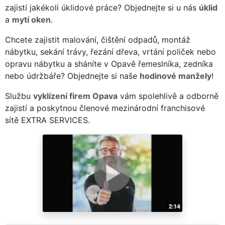
zajistí jakékoli úklidové práce? Objednejte si u nás
úklid
a
mytí oken
.
Chcete zajistit malování, čištění odpadů, montáž
nábytku, sekání trávy, řezání dřeva, vrtání poliček nebo
opravu nábytku a sháníte v Opavě řemeslníka, zedníka
nebo údržbáře? Objednejte si naše
hodinové manžely
!
Službu
vyklízení firem Opava
vám spolehlivě a odborně
zajistí a poskytnou členové mezinárodní franchisové
sítě EXTRA SERVICES.