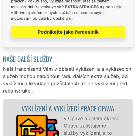
pracích? Pokud ano, využijte možnosti stát se členem
mezinárodní franchisové sítě
EXTRA SERVICES
a podnikejte
v libovolných řemeslných službách s neomezenými
možnostmi po celé Evropské unii.
Podnikejte jako řemeslník
NAŠE DALŠÍ SLUŽBY
Naši franchisanti Vám v oblasti vyklízení a a vyklízecích
služeb mohou nabídnout řadu dalších extra služeb, od
vyklízení a likvidace pozůstalosti až po vyklizení před
rekonstrukcí.
ENÍ A VYKLÍZECÍ PRÁCE OPAVA
VYKLÍZE
v Opavě a celém okrese
Opava zajišťujeme
služby vyklízení, a to