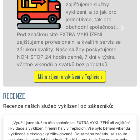
zajišťujeme služby
pr
vyklízení, a to jak pro
fr
jednotlivce, tak pro
le
obchodní společnosti.
pr
ítě EXTRA VYKLÍZENÍ
v Teplicích a okol
esionální a kvalitní servis se
jak fyzickým, tak
y. Naše služby poskytujeme
zárukou kvalitně 
din denně, 7 dní v týdnu
STOP bez dalších p
a svátků bez příplatků.
Mám zájem o vy
m o vyklízení v Teplicích
RECENZE
Recenze našich služeb vyklízení od zákazníků:
Využili jsme služeb této společnosti EXTRA VYKLÍZENÍ při zajištění
likvidace a vyklízení firemní haly v Teplicích. Vše bylo během víkendu
vyklizené a ekologicky zlikvidované. Od samého začátku se s touto
společností velmi dobře jednalo. Taktéž cena za služby pro nás byla