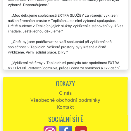
výborná. Doporučujeme.
Moc děkujeme společnosti EXTRA SLUŽBY za včerejší vyklízení
našich firemních prostor v Teplicích. Je s nimi výborná spolupráce.
Určitě budeme v Teplicích jejich služby vyklízení a stěhování využívat
i nadále. Ještě jednou děkujeme.
Chtěl by jsem poděkovat za vaši spolupráci při vyklizení naší
společnosti v Teplicích. Veškeré prostory byly krásně a čistě
vyklizené. Velmi solidní práce. Díky.
Vyklizení mé firmy v Teplicích mi poskytla tato společnost EXTRA
VYKLÍZENÍ. Perfektní domluva, práce i cena za vyklízecí a likvidační
práce. Určitě doporučuji.
ODKAZY
Ke spolupráci s touto společností můžu napsat pouze klady.
Likvidovali nám veškeré staré vybavení a zařízení v Teplicích a
O nás
zajišťovali kompletní vyklizení firmy. Skutečně není co vytknout. Celá
Všeobecné obchodní podmínky
organizace vyklízení probíhala na jedničku. Určitě doporučuji využívat
tuto společnost.
Kontakt
SOCIÁLNÍ SÍTĚ