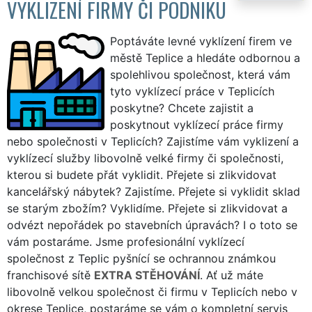
VYKLIZENÍ FIRMY ČI PODNIKU
Poptáváte levné vyklízení firem ve
městě Teplice a hledáte odbornou a
spolehlivou společnost, která vám
tyto vyklízecí práce v Teplicích
poskytne? Chcete zajistit a
poskytnout vyklízecí práce firmy
nebo společnosti v Teplicích? Zajistíme vám vyklizení a
vyklízecí služby libovolně velké firmy či společnosti,
kterou si budete přát vyklidit. Přejete si zlikvidovat
kancelářský nábytek? Zajistíme. Přejete si vyklidit sklad
se starým zbožím? Vyklidíme. Přejete si zlikvidovat a
odvézt nepořádek po stavebních úpravách? I o toto se
vám postaráme. Jsme profesionální vyklízecí
společnost z Teplic pyšnící se ochrannou známkou
franchisové sítě
EXTRA STĚHOVÁNÍ
. Ať už máte
libovolně velkou společnost či firmu v Teplicích nebo v
okrese Teplice, postaráme se vám o kompletní servis