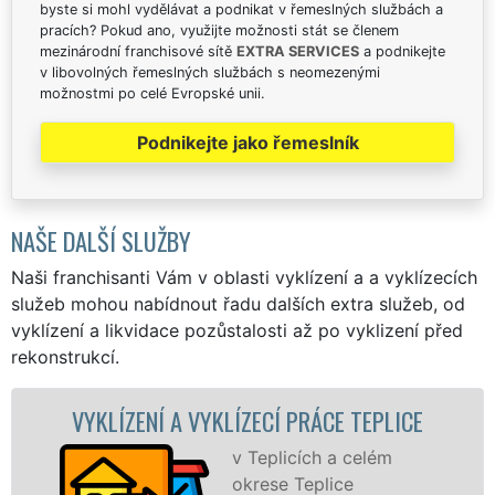
byste si mohl vydělávat a podnikat v řemeslných službách a
pracích? Pokud ano, využijte možnosti stát se členem
mezinárodní franchisové sítě
EXTRA SERVICES
a podnikejte
v libovolných řemeslných službách s neomezenými
možnostmi po celé Evropské unii.
Podnikejte jako řemeslník
NAŠE DALŠÍ SLUŽBY
Naši franchisanti Vám v oblasti vyklízení a a vyklízecích
služeb mohou nabídnout řadu dalších extra služeb, od
vyklízení a likvidace pozůstalosti až po vyklizení před
rekonstrukcí.
 VYKLÍZECÍ PRÁCE TEPLICE
VYKLÍZECÍ PR
v Teplicích a celém
S
okrese Teplice
VY