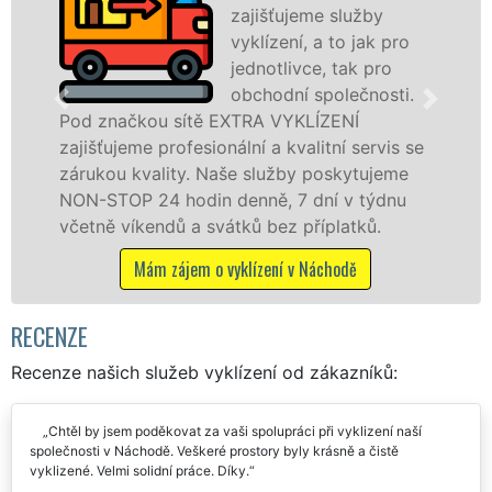
zajišťujeme služby
pr
vyklízení, a to jak pro
fr
jednotlivce, tak pro
le
obchodní společnosti.
pr
ítě EXTRA VYKLÍZENÍ
v Náchodě a okolí
esionální a kvalitní servis se
jak fyzickým, tak
y. Naše služby poskytujeme
zárukou kvalitně 
din denně, 7 dní v týdnu
STOP bez dalších p
a svátků bez příplatků.
Mám zájem o v
em o vyklízení v Náchodě
RECENZE
Recenze našich služeb vyklízení od zákazníků:
Chtěl by jsem poděkovat za vaši spolupráci při vyklizení naší
společnosti v Náchodě. Veškeré prostory byly krásně a čistě
vyklizené. Velmi solidní práce. Díky.