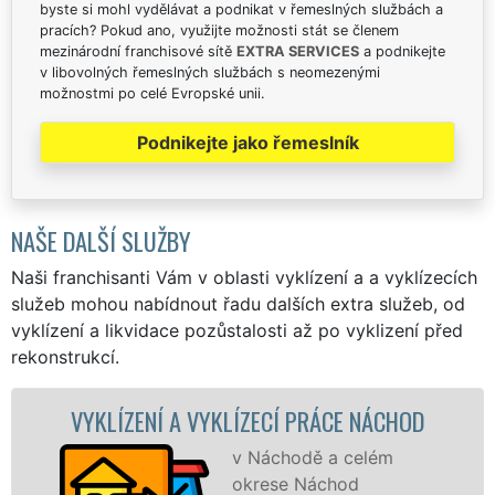
byste si mohl vydělávat a podnikat v řemeslných službách a
pracích? Pokud ano, využijte možnosti stát se členem
mezinárodní franchisové sítě
EXTRA SERVICES
a podnikejte
v libovolných řemeslných službách s neomezenými
možnostmi po celé Evropské unii.
Podnikejte jako řemeslník
NAŠE DALŠÍ SLUŽBY
Naši franchisanti Vám v oblasti vyklízení a a vyklízecích
služeb mohou nabídnout řadu dalších extra služeb, od
vyklízení a likvidace pozůstalosti až po vyklizení před
rekonstrukcí.
 VYKLÍZECÍ PRÁCE NÁCHOD
VYKLÍZECÍ PR
v Náchodě a celém
S
okrese Náchod
VY