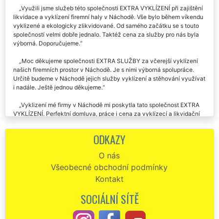
Využili jsme služeb této společnosti EXTRA VYKLÍZENÍ při zajištění
likvidace a vyklízení firemní haly v Náchodě. Vše bylo během víkendu
vyklizené a ekologicky zlikvidované. Od samého začátku se s touto
společností velmi dobře jednalo. Taktéž cena za služby pro nás byla
výborná. Doporučujeme.
Moc děkujeme společnosti EXTRA SLUŽBY za včerejší vyklízení
našich firemních prostor v Náchodě. Je s nimi výborná spolupráce.
Určitě budeme v Náchodě jejich služby vyklízení a stěhování využívat
i nadále. Ještě jednou děkujeme.
Vyklizení mé firmy v Náchodě mi poskytla tato společnost EXTRA
VYKLÍZENÍ. Perfektní domluva, práce i cena za vyklízecí a likvidační
práce. Určitě doporučuji.
ODKAZY
Ke spolupráci s touto společností můžu napsat pouze klady.
Likvidovali nám veškeré staré vybavení a zařízení v Náchodě a
O nás
zajišťovali kompletní vyklizení firmy. Skutečně není co vytknout. Celá
Všeobecné obchodní podmínky
organizace vyklízení probíhala na jedničku. Určitě doporučuji využívat
tuto společnost.
Kontakt
SOCIÁLNÍ SÍTĚ