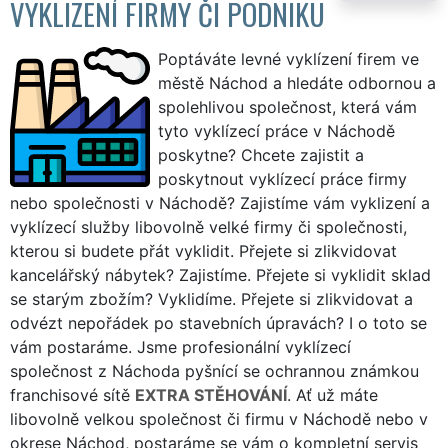
VYKLIZENÍ FIRMY ČI PODNIKU
Poptáváte levné vyklízení firem ve
městě Náchod a hledáte odbornou a
spolehlivou společnost, která vám
tyto vyklízecí práce v Náchodě
poskytne? Chcete zajistit a
poskytnout vyklízecí práce firmy
nebo společnosti v Náchodě? Zajistíme vám vyklizení a
vyklízecí služby libovolně velké firmy či společnosti,
kterou si budete přát vyklidit. Přejete si zlikvidovat
kancelářský nábytek? Zajistíme. Přejete si vyklidit sklad
se starým zbožím? Vyklidíme. Přejete si zlikvidovat a
odvézt nepořádek po stavebních úpravách? I o toto se
vám postaráme. Jsme profesionální vyklízecí
společnost z Náchoda pyšnící se ochrannou známkou
franchisové sítě
EXTRA STĚHOVÁNÍ
. Ať už máte
libovolně velkou společnost či firmu v Náchodě nebo v
okrese Náchod, postaráme se vám o kompletní servis