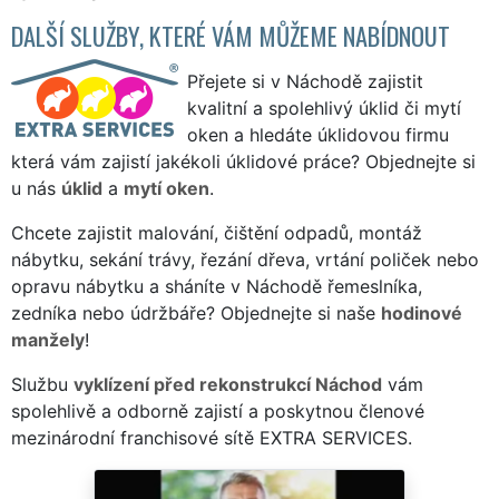
DALŠÍ SLUŽBY, KTERÉ VÁM MŮŽEME NABÍDNOUT
Přejete si v Náchodě zajistit
kvalitní a spolehlivý úklid či mytí
oken a hledáte úklidovou firmu
která vám zajistí jakékoli úklidové práce? Objednejte si
u nás
úklid
a
mytí oken
.
Chcete zajistit malování, čištění odpadů, montáž
nábytku, sekání trávy, řezání dřeva, vrtání poliček nebo
opravu nábytku a sháníte v Náchodě řemeslníka,
zedníka nebo údržbáře? Objednejte si naše
hodinové
manžely
!
Službu
vyklízení před rekonstrukcí Náchod
vám
spolehlivě a odborně zajistí a poskytnou členové
mezinárodní franchisové sítě EXTRA SERVICES.