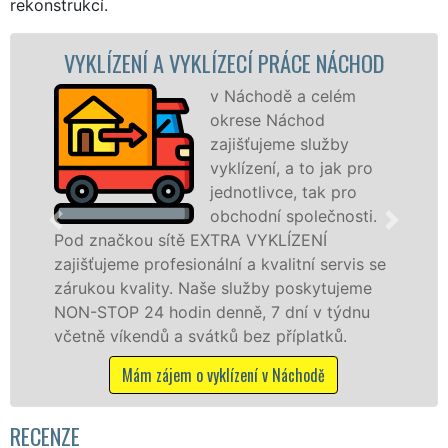
rekonstrukcí.
NÍ A VYKLÍZECÍ PRÁCE NÁCHOD
VYKLÍZEC
v Náchodě a celém
okrese Náchod
zajišťujeme služby
vyklízení, a to jak pro
jednotlivce, tak pro
obchodní společnosti.
ou sítě EXTRA VYKLÍZENÍ
v Náchodě a 
 profesionální a kvalitní servis se
jak fyzickým
ality. Naše služby poskytujeme
zárukou kval
24 hodin denně, 7 dní v týdnu
STOP bez dalš
endů a svátků bez příplatků.
Mám záje
ám zájem o vyklízení v Náchodě
RECENZE