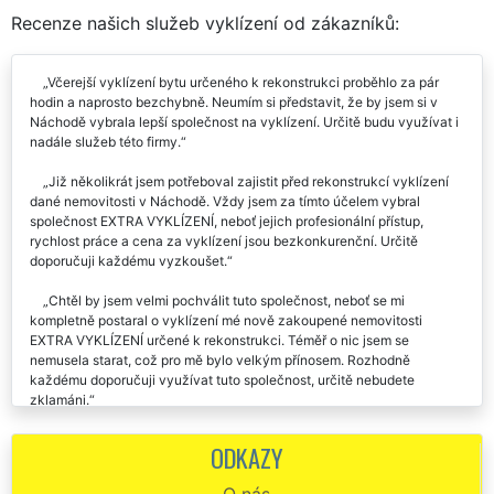
Recenze našich služeb vyklízení od zákazníků:
Včerejší vyklízení bytu určeného k rekonstrukci proběhlo za pár
hodin a naprosto bezchybně. Neumím si představit, že by jsem si v
Náchodě vybrala lepší společnost na vyklízení. Určitě budu využívat i
nadále služeb této firmy.
Již několikrát jsem potřeboval zajistit před rekonstrukcí vyklízení
dané nemovitosti v Náchodě. Vždy jsem za tímto účelem vybral
společnost EXTRA VYKLÍZENÍ, neboť jejich profesionální přístup,
rychlost práce a cena za vyklízení jsou bezkonkurenční. Určitě
doporučuji každému vyzkoušet.
Chtěl by jsem velmi pochválit tuto společnost, neboť se mi
kompletně postaral o vyklízení mé nově zakoupené nemovitosti
EXTRA VYKLÍZENÍ určené k rekonstrukci. Téměř o nic jsem se
nemusela starat, což pro mě bylo velkým přínosem. Rozhodně
každému doporučuji využívat tuto společnost, určitě nebudete
zklamáni.
Vyklízení našeho bytu před rekonstrukcí nám zajistila společnost
ODKAZY
EXTRA VYKLÍZENÍ. Děkujeme a minimálně v Náchodě doporučujeme.
O nás