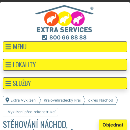
800 66 88 88
MENU
LOKALITY
SLUŽBY
Extra Vyklízení
Královéhradecký kraj
okres Náchod
Vyklízení před rekonstrukcí
STĚHOVÁNÍ NÁCHOD,
Objednat