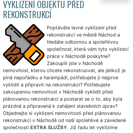
VYKLIZENÍ OBJEKTU PŘED
REKONSTRUKCÍ
Poptáváte levné vyklízení před
rekonstrukcí ve městě Náchod a
hledáte odbornou a spolehlivou
společnost, která vám tyto vyklízecí
práce v Náchodě poskytne?
Zakoupili jste v Náchodě
nemovitost, kterou chcete rekonstruovat, ale jelikož je
plná nepořádku a harampádí, potřebujete ji nejprve
vyklidit a připravit na rekonstrukci? Potřebujete
zakoupenou nemovitost v Náchodě vyklidit před
plánovanou rekonstrukcí a postarat se o to, aby byla
prázdná a připravená k zahájení stavebních úprav?
Objednejte si vyklizení nemovitosti před plánovanou
rekonstrukcí v Náchodě od naší spolehlivé a zavedené
společnosti
EXTRA SLUŽBY
. Již řadu let vyklízíme