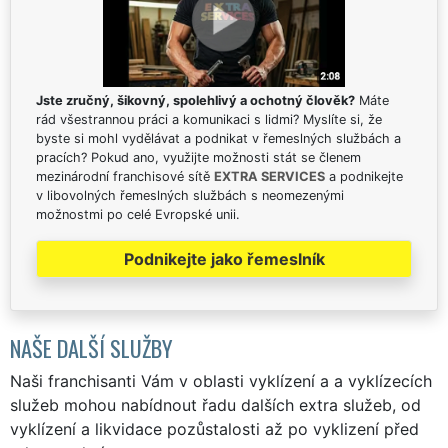
Jste zručný, šikovný, spolehlivý a ochotný člověk?
Máte
rád všestrannou práci a komunikaci s lidmi? Myslíte si, že
byste si mohl vydělávat a podnikat v řemeslných službách a
pracích? Pokud ano, využijte možnosti stát se členem
mezinárodní franchisové sítě
EXTRA SERVICES
a podnikejte
v libovolných řemeslných službách s neomezenými
možnostmi po celé Evropské unii.
Podnikejte jako řemeslník
NAŠE DALŠÍ SLUŽBY
Naši franchisanti Vám v oblasti vyklízení a a vyklízecích
služeb mohou nabídnout řadu dalších extra služeb, od
vyklízení a likvidace pozůstalosti až po vyklizení před